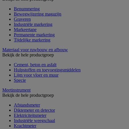
Benummering
Bewegwijzering magazijn
Graveren
Industriële markering
Markeertape
Permanente markering
Tijdelijke markering
Materiaal voor ruwbouw en afbouw
Bekijk de hele productgroep
Cement, beton en asfalt
Hulpstoffen en toevoegingsmiddelen
Lijm voor vloer en muur
Specie
Meetinstrument
Bekijk de hele productgroep
Afstandsmeter
Diktemeter en detector
Elektriciteitsmeter
Industriële weegschaal
Krachtmeter