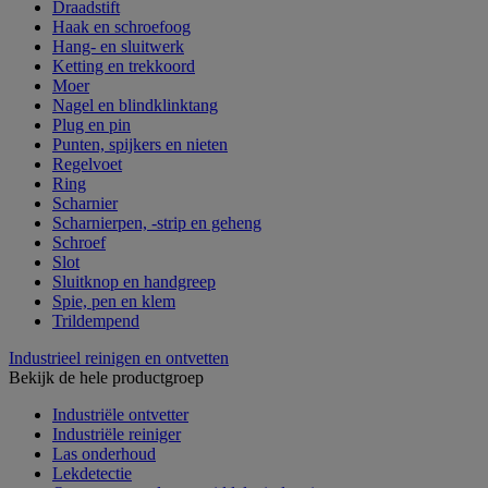
Draadstift
Haak en schroefoog
Hang- en sluitwerk
Ketting en trekkoord
Moer
Nagel en blindklinktang
Plug en pin
Punten, spijkers en nieten
Regelvoet
Ring
Scharnier
Scharnierpen, -strip en geheng
Schroef
Slot
Sluitknop en handgreep
Spie, pen en klem
Trildempend
Industrieel reinigen en ontvetten
Bekijk de hele productgroep
Industriële ontvetter
Industriële reiniger
Las onderhoud
Lekdetectie