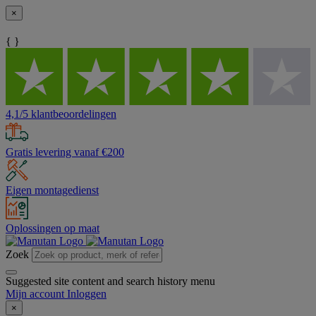
×
{ }
4,1/5 klantbeoordelingen
Gratis levering vanaf €200
Eigen montagedienst
Oplossingen op maat
Zoek
Suggested site content and search history menu
Mijn account
Inloggen
×