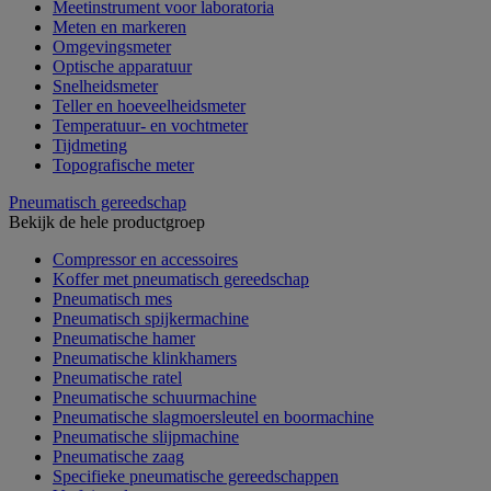
Meetinstrument voor laboratoria
Meten en markeren
Omgevingsmeter
Optische apparatuur
Snelheidsmeter
Teller en hoeveelheidsmeter
Temperatuur- en vochtmeter
Tijdmeting
Topografische meter
Pneumatisch gereedschap
Bekijk de hele productgroep
Compressor en accessoires
Koffer met pneumatisch gereedschap
Pneumatisch mes
Pneumatisch spijkermachine
Pneumatische hamer
Pneumatische klinkhamers
Pneumatische ratel
Pneumatische schuurmachine
Pneumatische slagmoersleutel en boormachine
Pneumatische slijpmachine
Pneumatische zaag
Specifieke pneumatische gereedschappen