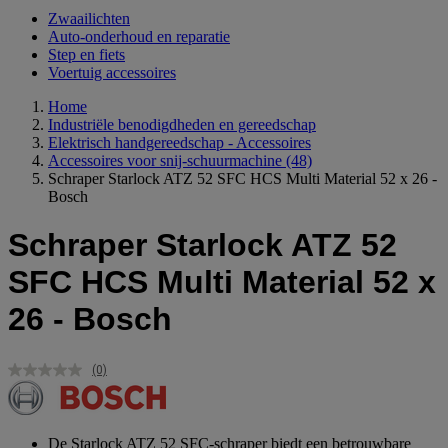
Zwaailichten
Auto-onderhoud en reparatie
Step en fiets
Voertuig accessoires
Home
Industriële benodigdheden en gereedschap
Elektrisch handgereedschap - Accessoires
Accessoires voor snij-schuurmachine
(48)
Schraper Starlock ATZ 52 SFC HCS Multi Material 52 x 26 -
Bosch
Schraper Starlock ATZ 52
SFC HCS Multi Material 52 x
26 - Bosch
(0)
Geen
scorewaarde.
Dezelfde
paginalink.
De Starlock ATZ 52 SFC-schraper biedt een betrouwbare