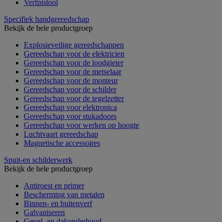
Verfpistool
Specifiek handgereedschap
Bekijk de hele productgroep
Explosieveilige gereedschappen
Gereedschap voor de elektricien
Gereedschap voor de loodgieter
Gereedschap voor de metselaar
Gereedschap voor de monteur
Gereedschap voor de schilder
Gereedschap voor de tegelzetter
Gereedschap voor elektronica
Gereedschap voor stukadoors
Gereedschap voor werken op hoogte
Luchtvaart gereedschap
Magnetische accessoires
Spuit-en schilderwerk
Bekijk de hele productgroep
Antiroest en primer
Bescherming van metalen
Binnen- en buitenverf
Galvaniseren
Gevel- en dakonderhoud