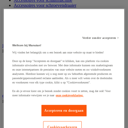
Accessoires voor schaafmachine
Accessoires voor schroevendraaier
Accessoires voor schuurmachine
Accessoires voor slijpmachine
Accessoires voor snij- en snoeigereedschap
Accessoires voor snij-schuurmachine
Accessoires voor spijkermachine
Accessoires voor zaag
Verder zonder accepteren >
Elektrische toebehoren en verlichting
Welkom bij Manutan!
Bekijk de hele productgroep
Wij vinden het belangrijk om u een bezoek aan onze website op maat te bieden!
Accessoires voor elektrisch schakelpaneel
Door op de knop "Accepteren en doorgaan" te klikken, kan ons platform via cookies
Batterij, oplader en kabel
informatie uitwisselen met uw browser. Met deze informatie kunnen ons marketingteam
en onze internetpartners de prestaties van onze website meten en uw winkelvoorkeuren
Elektrische kabel
analyseren. Hierdoor kunnen wij u nog meer op uw behoeften afgestemde producten en
Elektrische uitrusting
passende/gepersonaliseerd reclame aanbieden. Als u meer wilt weten over de doeleinden
Verlengsnoer, stekkerdoos en kapelhaspel
en voorkeuren voor elk type cookie, klikt u op "Cookievoorkeuren".
Wandcontactdoos en schakelaar
En als je ervoor kiest om je bezoek zonder cookies voort te zetten, mag dat ook! Voor
Gereedschap opbergen
meer informatie verwijzen we je naar
onze cookieverklaring.
Bekijk de hele productgroep
Assortimentsdoos en gereedschapkoffer
Accepteren en doorgaan
Gereedschapskist en opbergtas
Gereedschapskoffer en versterkte kist
Verrijdbare werktafel
Cookievoorkeuren