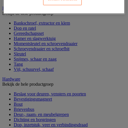
Handgereedschap
Bekijk de hele productgroep
Bankschroef, extractor en klem
Dop en ratel
Gereedschapsset
Hamer en slagwerktuig
Momentsleutel en schroevendraaier
Schroevendraaier en schroefbit
Sleutel
Snijmes, schaar en zaag
Tang
Vijl, schuurvel, schaaf
Hardware
Bekijk de hele productgroep
Beslag voor deuren, vensters en poorten
Bevestigingsmagneet
Bout
Brievenbus
Deur-, raam- en meubelgrepen
Dichting en borgringen
Dop, inzetstuk, veer en verbindingsdraad