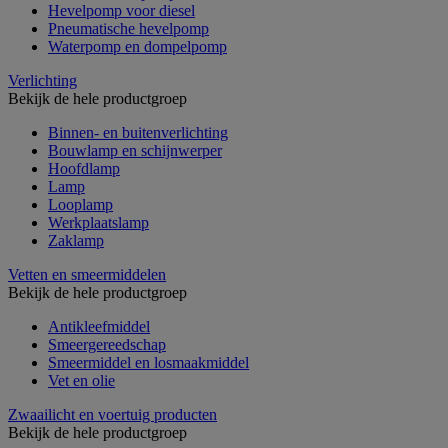
Hevelpomp voor diesel
Pneumatische hevelpomp
Waterpomp en dompelpomp
Verlichting
Bekijk de hele productgroep
Binnen- en buitenverlichting
Bouwlamp en schijnwerper
Hoofdlamp
Lamp
Looplamp
Werkplaatslamp
Zaklamp
Vetten en smeermiddelen
Bekijk de hele productgroep
Antikleefmiddel
Smeergereedschap
Smeermiddel en losmaakmiddel
Vet en olie
Zwaailicht en voertuig producten
Bekijk de hele productgroep