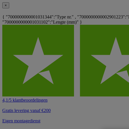
×
{ "7000000000001031344":"Type nr." , "7000000000002901223":"M
"7000000000001031102":"Lengte (mm)" }
4,1/5 klantbeoordelingen
Gratis levering vanaf €200
Eigen montagedienst