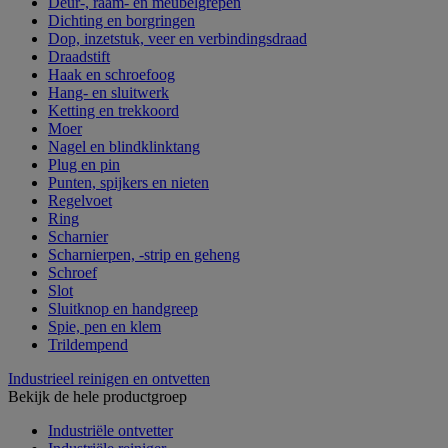
Deur-, raam- en meubelgrepen
Dichting en borgringen
Dop, inzetstuk, veer en verbindingsdraad
Draadstift
Haak en schroefoog
Hang- en sluitwerk
Ketting en trekkoord
Moer
Nagel en blindklinktang
Plug en pin
Punten, spijkers en nieten
Regelvoet
Ring
Scharnier
Scharnierpen, -strip en geheng
Schroef
Slot
Sluitknop en handgreep
Spie, pen en klem
Trildempend
Industrieel reinigen en ontvetten
Bekijk de hele productgroep
Industriële ontvetter