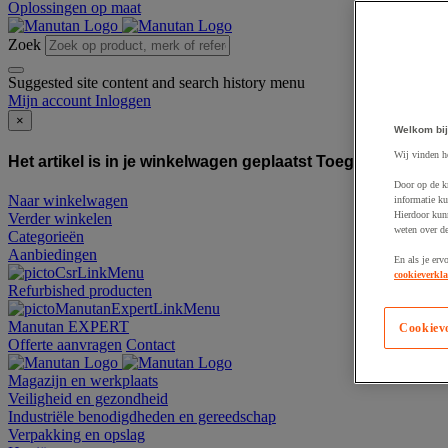
Oplossingen op maat
Zoek
Suggested site content and search history menu
Mijn account
Inloggen
×
Welkom bij
Wij vinden h
Het artikel is in je winkelwagen geplaatst
Toegevoegd aan
Door op de k
Naar winkelwagen
informatie ku
Hierdoor kun
Verder winkelen
weten over de
Categorieën
Aanbiedingen
En als je erv
cookieverkla
Refurbished producten
Manutan EXPERT
Cookiev
Offerte aanvragen
Contact
Magazijn en werkplaats
Veiligheid en gezondheid
Industriële benodigdheden en gereedschap
Verpakking en opslag