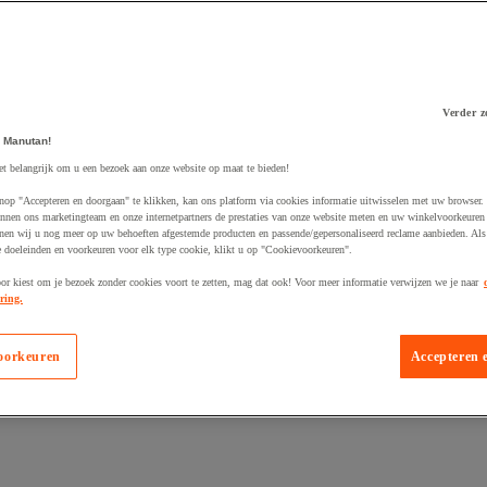
Verder z
 Manutan!
et belangrijk om u een bezoek aan onze website op maat te bieden!
 winkelwagen
nop "Accepteren en doorgaan" te klikken, kan ons platform via cookies informatie uitwisselen met uw browser.
nnen ons marketingteam en onze internetpartners de prestaties van onze website meten en uw winkelvoorkeuren 
nen wij u nog meer op uw behoeften afgestemde producten en passende/gepersonaliseerd reclame aanbieden. Als
 doeleinden en voorkeuren voor elk type cookie, klikt u op "Cookievoorkeuren".
oor kiest om je bezoek zonder cookies voort te zetten, mag dat ook! Voor meer informatie verwijzen we je naar
ring.
oorkeuren
Accepteren 