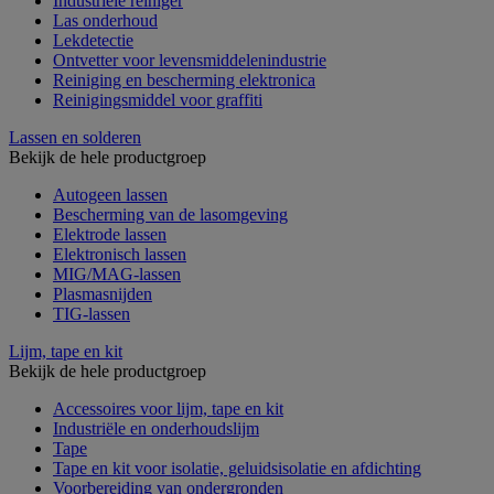
Industriële reiniger
Las onderhoud
Lekdetectie
Ontvetter voor levensmiddelenindustrie
Reiniging en bescherming elektronica
Reinigingsmiddel voor graffiti
Lassen en solderen
Bekijk de hele productgroep
Autogeen lassen
Bescherming van de lasomgeving
Elektrode lassen
Elektronisch lassen
MIG/MAG-lassen
Plasmasnijden
TIG-lassen
Lijm, tape en kit
Bekijk de hele productgroep
Accessoires voor lijm, tape en kit
Industriële en onderhoudslijm
Tape
Tape en kit voor isolatie, geluidsisolatie en afdichting
Voorbereiding van ondergronden