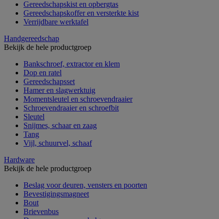
Gereedschapskist en opbergtas
Gereedschapskoffer en versterkte kist
Verrijdbare werktafel
Handgereedschap
Bekijk de hele productgroep
Bankschroef, extractor en klem
Dop en ratel
Gereedschapsset
Hamer en slagwerktuig
Momentsleutel en schroevendraaier
Schroevendraaier en schroefbit
Sleutel
Snijmes, schaar en zaag
Tang
Vijl, schuurvel, schaaf
Hardware
Bekijk de hele productgroep
Beslag voor deuren, vensters en poorten
Bevestigingsmagneet
Bout
Brievenbus