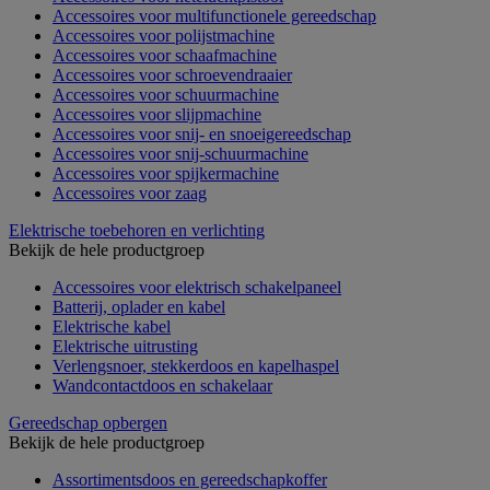
Accessoires voor multifunctionele gereedschap
Accessoires voor polijstmachine
Accessoires voor schaafmachine
Accessoires voor schroevendraaier
Accessoires voor schuurmachine
Accessoires voor slijpmachine
Accessoires voor snij- en snoeigereedschap
Accessoires voor snij-schuurmachine
Accessoires voor spijkermachine
Accessoires voor zaag
Elektrische toebehoren en verlichting
Bekijk de hele productgroep
Accessoires voor elektrisch schakelpaneel
Batterij, oplader en kabel
Elektrische kabel
Elektrische uitrusting
Verlengsnoer, stekkerdoos en kapelhaspel
Wandcontactdoos en schakelaar
Gereedschap opbergen
Bekijk de hele productgroep
Assortimentsdoos en gereedschapkoffer