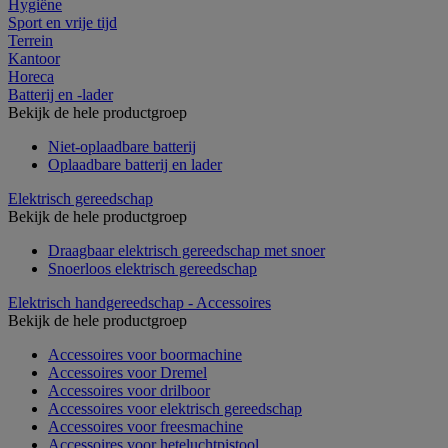
Hygiëne
Sport en vrije tijd
Terrein
Kantoor
Horeca
Batterij en -lader
Bekijk de hele productgroep
Niet-oplaadbare batterij
Oplaadbare batterij en lader
Elektrisch gereedschap
Bekijk de hele productgroep
Draagbaar elektrisch gereedschap met snoer
Snoerloos elektrisch gereedschap
Elektrisch handgereedschap - Accessoires
Bekijk de hele productgroep
Accessoires voor boormachine
Accessoires voor Dremel
Accessoires voor drilboor
Accessoires voor elektrisch gereedschap
Accessoires voor freesmachine
Accessoires voor heteluchtpistool