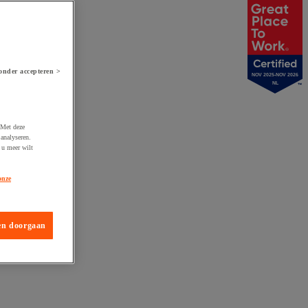
onder accepteren >
NOV 2025-NOV 2026
NL
 Met deze
analyseren.
 u meer wilt
onze
en doorgaan