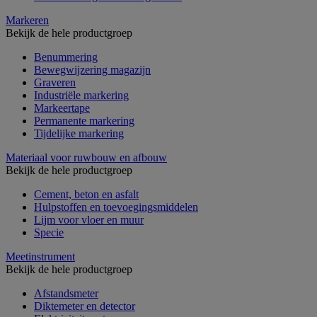
Markeren
Bekijk de hele productgroep
Benummering
Bewegwijzering magazijn
Graveren
Industriële markering
Markeertape
Permanente markering
Tijdelijke markering
Materiaal voor ruwbouw en afbouw
Bekijk de hele productgroep
Cement, beton en asfalt
Hulpstoffen en toevoegingsmiddelen
Lijm voor vloer en muur
Specie
Meetinstrument
Bekijk de hele productgroep
Afstandsmeter
Diktemeter en detector