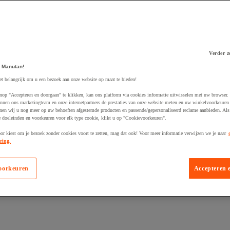
Verder z
 Manutan!
 winkelwagen
et belangrijk om u een bezoek aan onze website op maat te bieden!
nop "Accepteren en doorgaan" te klikken, kan ons platform via cookies informatie uitwisselen met uw browser.
nnen ons marketingteam en onze internetpartners de prestaties van onze website meten en uw winkelvoorkeuren 
nen wij u nog meer op uw behoeften afgestemde producten en passende/gepersonaliseerd reclame aanbieden. Als
 doeleinden en voorkeuren voor elk type cookie, klikt u op "Cookievoorkeuren".
oor kiest om je bezoek zonder cookies voort te zetten, mag dat ook! Voor meer informatie verwijzen we je naar
ring.
oorkeuren
Accepteren 