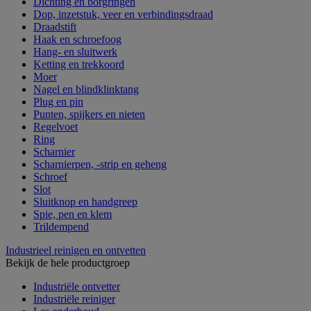
Dichting en borgringen
Dop, inzetstuk, veer en verbindingsdraad
Draadstift
Haak en schroefoog
Hang- en sluitwerk
Ketting en trekkoord
Moer
Nagel en blindklinktang
Plug en pin
Punten, spijkers en nieten
Regelvoet
Ring
Scharnier
Scharnierpen, -strip en geheng
Schroef
Slot
Sluitknop en handgreep
Spie, pen en klem
Trildempend
Industrieel reinigen en ontvetten
Bekijk de hele productgroep
Industriële ontvetter
Industriële reiniger