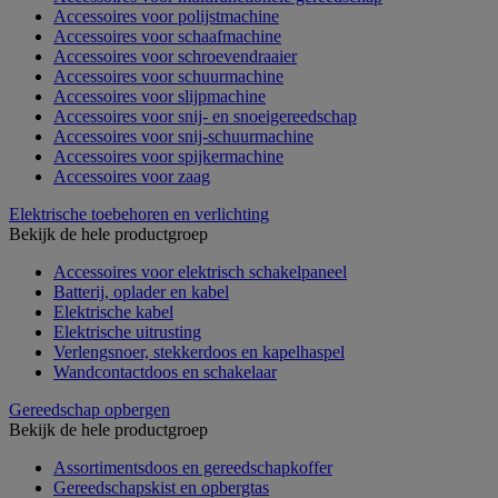
Accessoires voor polijstmachine
Accessoires voor schaafmachine
Accessoires voor schroevendraaier
Accessoires voor schuurmachine
Accessoires voor slijpmachine
Accessoires voor snij- en snoeigereedschap
Accessoires voor snij-schuurmachine
Accessoires voor spijkermachine
Accessoires voor zaag
Elektrische toebehoren en verlichting
Bekijk de hele productgroep
Accessoires voor elektrisch schakelpaneel
Batterij, oplader en kabel
Elektrische kabel
Elektrische uitrusting
Verlengsnoer, stekkerdoos en kapelhaspel
Wandcontactdoos en schakelaar
Gereedschap opbergen
Bekijk de hele productgroep
Assortimentsdoos en gereedschapkoffer
Gereedschapskist en opbergtas