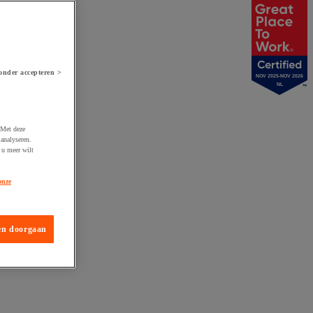
onder accepteren >
NOV 2025-NOV 2026
NL
 Met deze
analyseren.
 u meer wilt
onze
en doorgaan