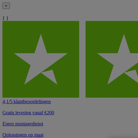
×
{ }
4,1/5 klantbeoordelingen
Gratis levering vanaf €200
Eigen montagedienst
Oplossingen op maat