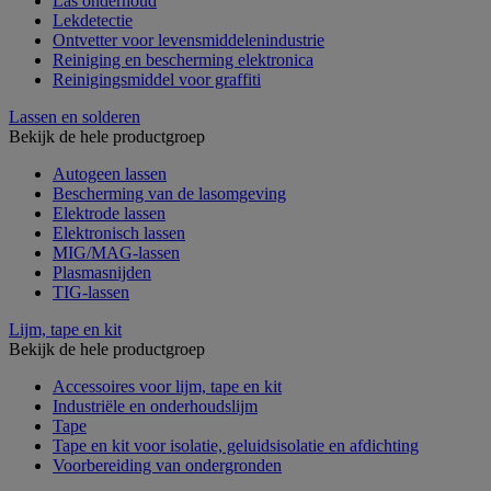
Las onderhoud
Lekdetectie
Ontvetter voor levensmiddelenindustrie
Reiniging en bescherming elektronica
Reinigingsmiddel voor graffiti
Lassen en solderen
Bekijk de hele productgroep
Autogeen lassen
Bescherming van de lasomgeving
Elektrode lassen
Elektronisch lassen
MIG/MAG-lassen
Plasmasnijden
TIG-lassen
Lijm, tape en kit
Bekijk de hele productgroep
Accessoires voor lijm, tape en kit
Industriële en onderhoudslijm
Tape
Tape en kit voor isolatie, geluidsisolatie en afdichting
Voorbereiding van ondergronden