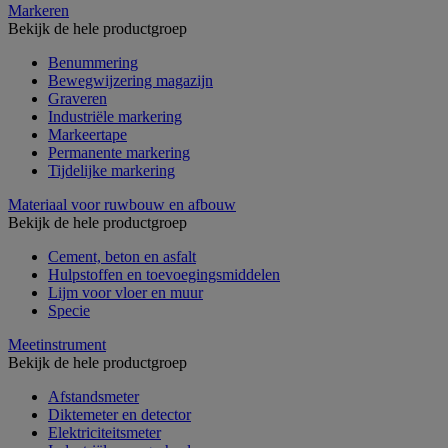
Markeren
Bekijk de hele productgroep
Benummering
Bewegwijzering magazijn
Graveren
Industriële markering
Markeertape
Permanente markering
Tijdelijke markering
Materiaal voor ruwbouw en afbouw
Bekijk de hele productgroep
Cement, beton en asfalt
Hulpstoffen en toevoegingsmiddelen
Lijm voor vloer en muur
Specie
Meetinstrument
Bekijk de hele productgroep
Afstandsmeter
Diktemeter en detector
Elektriciteitsmeter