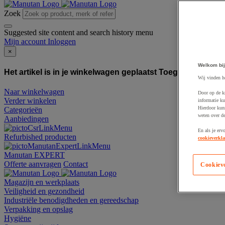
Zoek
Suggested site content and search history menu
Mijn account
Inloggen
×
Welkom bij
Het artikel is in je winkelwagen geplaatst
Toegevoegd aan
Wij vinden h
Naar winkelwagen
Door op de k
Verder winkelen
informatie ku
Hierdoor kun
Categorieën
weten over de
Aanbiedingen
En als je erv
Refurbished producten
cookieverkla
Manutan EXPERT
Offerte aanvragen
Contact
Cookiev
Magazijn en werkplaats
Veiligheid en gezondheid
Industriële benodigdheden en gereedschap
Verpakking en opslag
Hygiëne