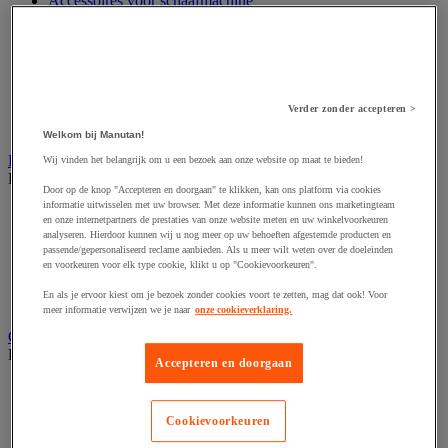
Accessoires voor schaafmachine
Accessoires voor schroevendraaier
Accessoires voor schuurmachine
Accessoires voor slijpmachine
Accessoires voor snij- en snoeigereedschap
Accessoires voor snij-schuurmachine
Accessoires voor spijkermachine
Verder zonder accepteren >
Accessoires voor zaag
Welkom bij Manutan!
Elektrische toebehoren en verlichting
Wij vinden het belangrijk om u een bezoek aan onze website op maat te bieden!
Bekijk de hele productgroep
Door op de knop "Accepteren en doorgaan" te klikken, kan ons platform via cookies
informatie uitwisselen met uw browser. Met deze informatie kunnen ons marketingteam
Accessoires voor elektrisch schakelpaneel
en onze internetpartners de prestaties van onze website meten en uw winkelvoorkeuren
Batterij, oplader en kabel
analyseren. Hierdoor kunnen wij u nog meer op uw behoeften afgestemde producten en
Elektrische kabel
passende/gepersonaliseerd reclame aanbieden. Als u meer wilt weten over de doeleinden
Elektrische uitrusting
en voorkeuren voor elk type cookie, klikt u op "Cookievoorkeuren".
Verlengsnoer, stekkerdoos en kapelhaspel
En als je ervoor kiest om je bezoek zonder cookies voort te zetten, mag dat ook! Voor
Wandcontactdoos en schakelaar
meer informatie verwijzen we je naar
onze cookieverklaring.
Gereedschap opbergen
Bekijk de hele productgroep
Accepteren en doorgaan
Assortimentsdoos en gereedschapkoffer
Gereedschapskist en opbergtas
Cookievoorkeuren
Gereedschapskoffer en versterkte kist
Verrijdbare werktafel