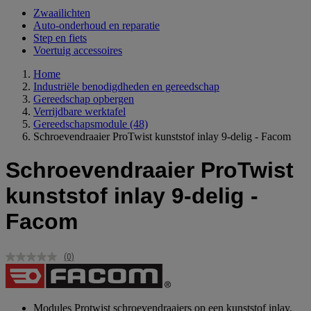
Zwaailichten
Auto-onderhoud en reparatie
Step en fiets
Voertuig accessoires
Home
Industriële benodigdheden en gereedschap
Gereedschap opbergen
Verrijdbare werktafel
Gereedschapsmodule
(48)
Schroevendraaier ProTwist kunststof inlay 9-delig - Facom
Schroevendraaier ProTwist
kunststof inlay 9-delig -
Facom
(0)
Geen
scorewaarde.
Dezelfde
paginalink.
Modules Protwist schroevendraaiers op een kunststof inlay.