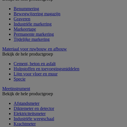
Benummering
Bewegwijzering magazijn
Graveren
Industriële markering
Markeertape
Permanente markering
Tijdelijke markering
Materiaal voor ruwbouw en afbouw
Bekijk de hele productgroep
Cement, beton en asfalt
Hulpstoffen en toevoegingsmiddelen
Lijm voor vloer en muur
Specie
Meetinstrument
Bekijk de hele productgroep
Afstandsmeter
Diktemeter en detector
Elektriciteitsmeter
Industriële weegschaal
Krachtmeter