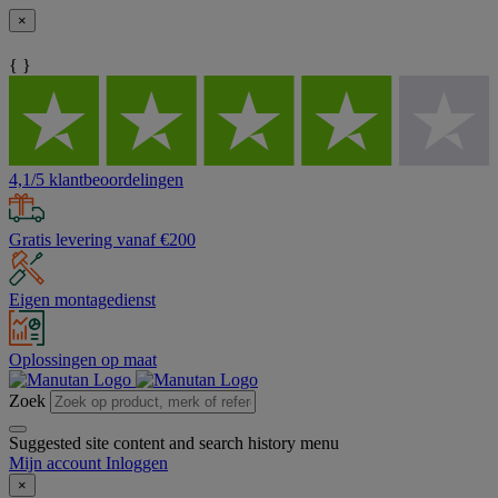
×
{ }
4,1/5 klantbeoordelingen
Gratis levering vanaf €200
Eigen montagedienst
Oplossingen op maat
Zoek
Suggested site content and search history menu
Mijn account
Inloggen
×