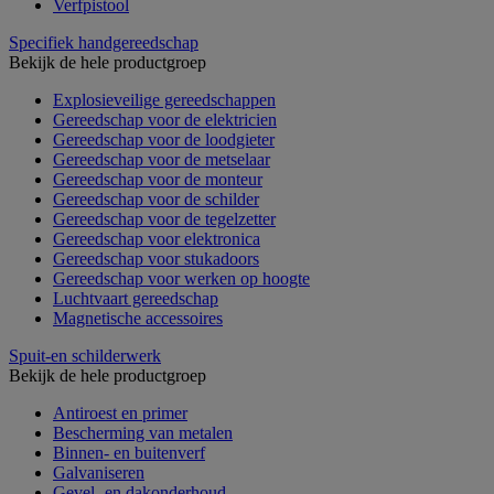
Verfpistool
Specifiek handgereedschap
Bekijk de hele productgroep
Explosieveilige gereedschappen
Gereedschap voor de elektricien
Gereedschap voor de loodgieter
Gereedschap voor de metselaar
Gereedschap voor de monteur
Gereedschap voor de schilder
Gereedschap voor de tegelzetter
Gereedschap voor elektronica
Gereedschap voor stukadoors
Gereedschap voor werken op hoogte
Luchtvaart gereedschap
Magnetische accessoires
Spuit-en schilderwerk
Bekijk de hele productgroep
Antiroest en primer
Bescherming van metalen
Binnen- en buitenverf
Galvaniseren
Gevel- en dakonderhoud