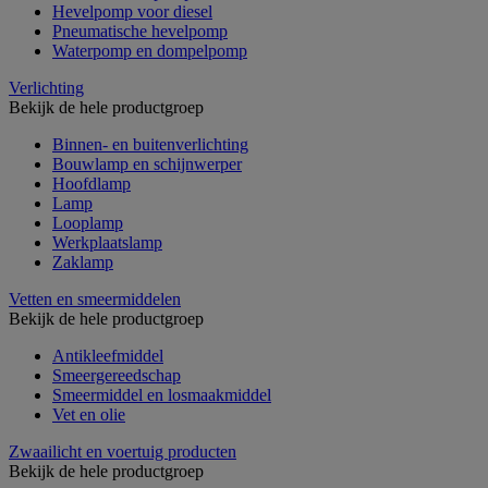
Hevelpomp voor diesel
Pneumatische hevelpomp
Waterpomp en dompelpomp
Verlichting
Bekijk de hele productgroep
Binnen- en buitenverlichting
Bouwlamp en schijnwerper
Hoofdlamp
Lamp
Looplamp
Werkplaatslamp
Zaklamp
Vetten en smeermiddelen
Bekijk de hele productgroep
Antikleefmiddel
Smeergereedschap
Smeermiddel en losmaakmiddel
Vet en olie
Zwaailicht en voertuig producten
Bekijk de hele productgroep