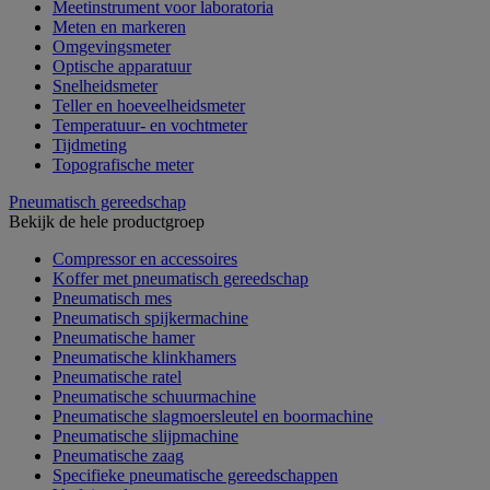
Meetinstrument voor laboratoria
Meten en markeren
Omgevingsmeter
Optische apparatuur
Snelheidsmeter
Teller en hoeveelheidsmeter
Temperatuur- en vochtmeter
Tijdmeting
Topografische meter
Pneumatisch gereedschap
Bekijk de hele productgroep
Compressor en accessoires
Koffer met pneumatisch gereedschap
Pneumatisch mes
Pneumatisch spijkermachine
Pneumatische hamer
Pneumatische klinkhamers
Pneumatische ratel
Pneumatische schuurmachine
Pneumatische slagmoersleutel en boormachine
Pneumatische slijpmachine
Pneumatische zaag
Specifieke pneumatische gereedschappen