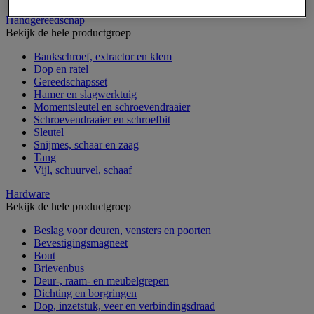
Handgereedschap
Bekijk de hele productgroep
Bankschroef, extractor en klem
Dop en ratel
Gereedschapsset
Hamer en slagwerktuig
Momentsleutel en schroevendraaier
Schroevendraaier en schroefbit
Sleutel
Snijmes, schaar en zaag
Tang
Vijl, schuurvel, schaaf
Hardware
Bekijk de hele productgroep
Beslag voor deuren, vensters en poorten
Bevestigingsmagneet
Bout
Brievenbus
Deur-, raam- en meubelgrepen
Dichting en borgringen
Dop, inzetstuk, veer en verbindingsdraad