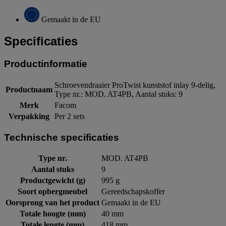
Gemaakt in de EU
Specificaties
Productinformatie
Schroevendraaier ProTwist kunststof inlay 9-delig,
Productnaam
Type nr.: MOD. AT4PB, Aantal stuks: 9
Merk
Facom
Verpakking
Per 2 sets
Technische specificaties
Type nr.
MOD. AT4PB
Aantal stuks
9
Productgewicht (g)
995 g
Soort opbergmeubel
Gereedschapskoffer
Oorsprong van het product
Gemaakt in de EU
Totale hoogte (mm)
40 mm
Totale lengte (mm)
418 mm