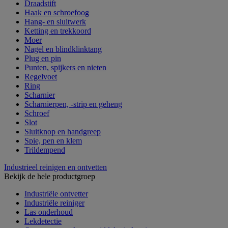
Draadstift
Haak en schroefoog
Hang- en sluitwerk
Ketting en trekkoord
Moer
Nagel en blindklinktang
Plug en pin
Punten, spijkers en nieten
Regelvoet
Ring
Scharnier
Scharnierpen, -strip en geheng
Schroef
Slot
Sluitknop en handgreep
Spie, pen en klem
Trildempend
Industrieel reinigen en ontvetten
Bekijk de hele productgroep
Industriële ontvetter
Industriële reiniger
Las onderhoud
Lekdetectie