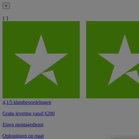
×
{ }
4,1/5 klantbeoordelingen
Gratis levering vanaf €200
Eigen montagedienst
Oplossingen op maat