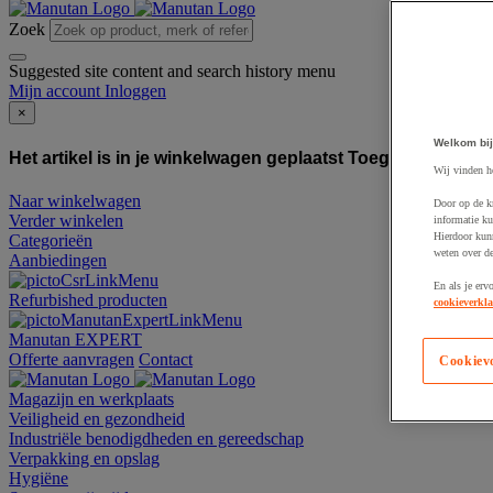
Zoek
Suggested site content and search history menu
Mijn account
Inloggen
×
Welkom bij
Het artikel is in je winkelwagen geplaatst
Toegevoegd aan
Wij vinden h
Naar winkelwagen
Door op de k
Verder winkelen
informatie ku
Hierdoor kun
Categorieën
weten over de
Aanbiedingen
En als je erv
Refurbished producten
cookieverkla
Manutan EXPERT
Offerte aanvragen
Contact
Cookiev
Magazijn en werkplaats
Veiligheid en gezondheid
Industriële benodigdheden en gereedschap
Verpakking en opslag
Hygiëne