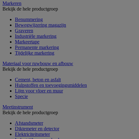
Markeren
Bekijk de hele productgroep
Benummering
Bewegwijzering magazijn
Graveren
Industriële markering
Markeertape
Permanente markering
Tijdelijke markering
Materiaal voor ruwbouw en afbouw
Bekijk de hele productgroep
Cement, beton en asfalt
Hulpstoffen en toevoegingsmiddelen
Lijm voor vloer en muur
Specie
Meetinstrument
Bekijk de hele productgroep
Afstandsmeter
Diktemeter en detector
Elektriciteitsmeter