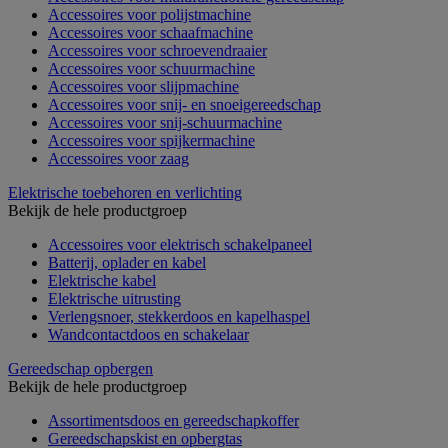
Accessoires voor polijstmachine
Accessoires voor schaafmachine
Accessoires voor schroevendraaier
Accessoires voor schuurmachine
Accessoires voor slijpmachine
Accessoires voor snij- en snoeigereedschap
Accessoires voor snij-schuurmachine
Accessoires voor spijkermachine
Accessoires voor zaag
Elektrische toebehoren en verlichting
Bekijk de hele productgroep
Accessoires voor elektrisch schakelpaneel
Batterij, oplader en kabel
Elektrische kabel
Elektrische uitrusting
Verlengsnoer, stekkerdoos en kapelhaspel
Wandcontactdoos en schakelaar
Gereedschap opbergen
Bekijk de hele productgroep
Assortimentsdoos en gereedschapkoffer
Gereedschapskist en opbergtas