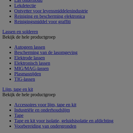
Las onderhoud
Lekdetectie
Ontvetter voor levensmiddelenindustrie
Reiniging en bescherming elektronica
Reinigingsmiddel voor graffiti
Lassen en solderen
Bekijk de hele productgroep
Autogeen lassen
Bescherming van de lasomgeving
Elektrode lassen
Elektronisch lassen
MIG/MAG-lassen
Plasmasnijden
TIG-lassen
Lijm, tape en kit
Bekijk de hele productgroep
Accessoires voor lijm, tape en kit
Industriële en onderhoudslijm
Tape
Tape en kit voor isolatie, geluidsisolatie en afdichting
Voorbereiding van ondergronden