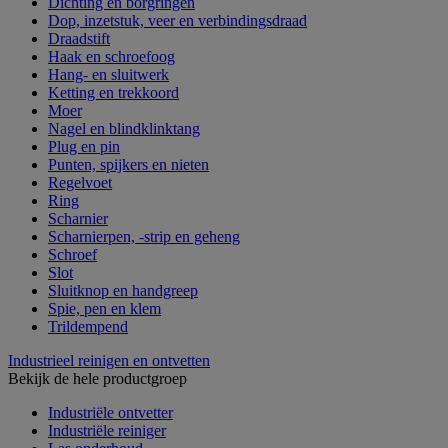
Dichting en borgringen
Dop, inzetstuk, veer en verbindingsdraad
Draadstift
Haak en schroefoog
Hang- en sluitwerk
Ketting en trekkoord
Moer
Nagel en blindklinktang
Plug en pin
Punten, spijkers en nieten
Regelvoet
Ring
Scharnier
Scharnierpen, -strip en geheng
Schroef
Slot
Sluitknop en handgreep
Spie, pen en klem
Trildempend
Industrieel reinigen en ontvetten
Bekijk de hele productgroep
Industriële ontvetter
Industriële reiniger