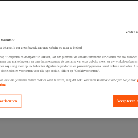
Verder z
 Manutan!
 winkelwagen
et belangrijk om u een bezoek aan onze website op maat te bieden!
nop "Accepteren en doorgaan" te klikken, kan ons platform via cookies informatie uitwisselen met uw browser.
nnen ons marketingteam en onze internetpartners de prestaties van onze website meten en uw winkelvoorkeuren 
nen wij u nog meer op uw behoeften afgestemde producten en passende/gepersonaliseerd reclame aanbieden. Als
 doeleinden en voorkeuren voor elk type cookie, klikt u op "Cookievoorkeuren".
oor kiest om je bezoek zonder cookies voort te zetten, mag dat ook! Voor meer informatie verwijzen we je naar
ring.
oorkeuren
Accepteren 