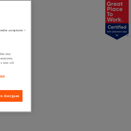
onder accepteren >
NOV 2025-NOV 2026
NL
 Met deze
analyseren.
 u meer wilt
onze
en doorgaan