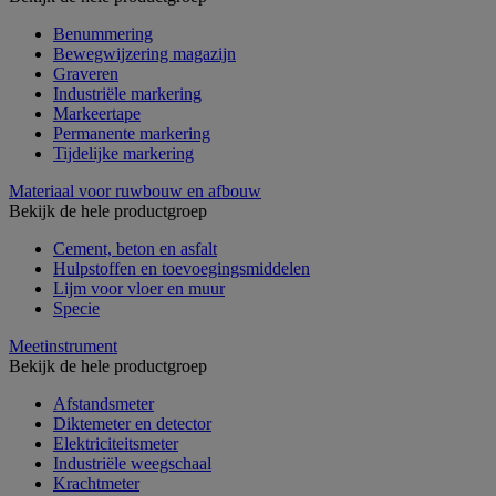
Benummering
Bewegwijzering magazijn
Graveren
Industriële markering
Markeertape
Permanente markering
Tijdelijke markering
Materiaal voor ruwbouw en afbouw
Bekijk de hele productgroep
Cement, beton en asfalt
Hulpstoffen en toevoegingsmiddelen
Lijm voor vloer en muur
Specie
Meetinstrument
Bekijk de hele productgroep
Afstandsmeter
Diktemeter en detector
Elektriciteitsmeter
Industriële weegschaal
Krachtmeter