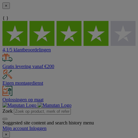
×
{ }
4,1/5 klantbeoordelingen
Gratis levering vanaf €200
Eigen montagedienst
Oplossingen op maat
Zoek
Suggested site content and search history menu
Mijn account
Inloggen
×