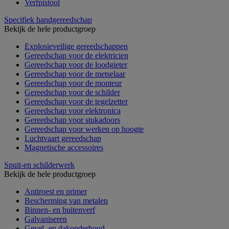
Verfpistool
Specifiek handgereedschap
Bekijk de hele productgroep
Explosieveilige gereedschappen
Gereedschap voor de elektricien
Gereedschap voor de loodgieter
Gereedschap voor de metselaar
Gereedschap voor de monteur
Gereedschap voor de schilder
Gereedschap voor de tegelzetter
Gereedschap voor elektronica
Gereedschap voor stukadoors
Gereedschap voor werken op hoogte
Luchtvaart gereedschap
Magnetische accessoires
Spuit-en schilderwerk
Bekijk de hele productgroep
Antiroest en primer
Bescherming van metalen
Binnen- en buitenverf
Galvaniseren
Gevel- en dakonderhoud