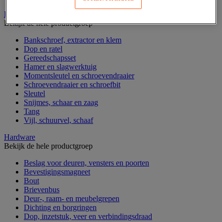
Handgereedschap
Bekijk de hele productgroep
Bankschroef, extractor en klem
Dop en ratel
Gereedschapsset
Hamer en slagwerktuig
Momentsleutel en schroevendraaier
Schroevendraaier en schroefbit
Sleutel
Snijmes, schaar en zaag
Tang
Vijl, schuurvel, schaaf
Hardware
Bekijk de hele productgroep
Beslag voor deuren, vensters en poorten
Bevestigingsmagneet
Bout
Brievenbus
Deur-, raam- en meubelgrepen
Dichting en borgringen
Dop, inzetstuk, veer en verbindingsdraad