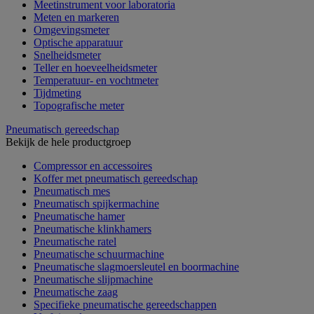
Meetinstrument voor laboratoria
Meten en markeren
Omgevingsmeter
Optische apparatuur
Snelheidsmeter
Teller en hoeveelheidsmeter
Temperatuur- en vochtmeter
Tijdmeting
Topografische meter
Pneumatisch gereedschap
Bekijk de hele productgroep
Compressor en accessoires
Koffer met pneumatisch gereedschap
Pneumatisch mes
Pneumatisch spijkermachine
Pneumatische hamer
Pneumatische klinkhamers
Pneumatische ratel
Pneumatische schuurmachine
Pneumatische slagmoersleutel en boormachine
Pneumatische slijpmachine
Pneumatische zaag
Specifieke pneumatische gereedschappen