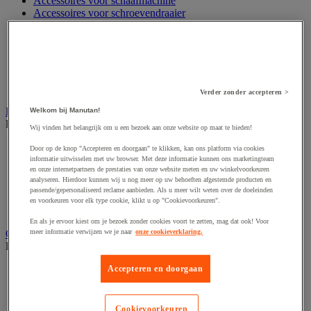
Accessoires voor schaafmachine
Accessoires voor schroevendraaier
Accessoires voor schuurmachine
Accessoires voor slijpmachine
Accessoires voor snij- en snoeigereedschap
Accessoires voor snij-schuurmachine
Accessoires voor spijkermachine
Accessoires voor zaag
Verder zonder accepteren >
Elektrische toebehoren en verlichting
Welkom bij Manutan!
Bekijk de hele productgroep
Wij vinden het belangrijk om u een bezoek aan onze website op maat te bieden!
Accessoires voor elektrisch schakelpaneel
Door op de knop "Accepteren en doorgaan" te klikken, kan ons platform via cookies
Batterij, oplader en kabel
informatie uitwisselen met uw browser. Met deze informatie kunnen ons marketingteam
en onze internetpartners de prestaties van onze website meten en uw winkelvoorkeuren
Elektrische kabel
analyseren. Hierdoor kunnen wij u nog meer op uw behoeften afgestemde producten en
Elektrische uitrusting
passende/gepersonaliseerd reclame aanbieden. Als u meer wilt weten over de doeleinden
Verlengsnoer, stekkerdoos en kapelhaspel
en voorkeuren voor elk type cookie, klikt u op "Cookievoorkeuren".
Wandcontactdoos en schakelaar
En als je ervoor kiest om je bezoek zonder cookies voort te zetten, mag dat ook! Voor
Gereedschap opbergen
meer informatie verwijzen we je naar
onze cookieverklaring.
Bekijk de hele productgroep
Assortimentsdoos en gereedschapkoffer
Accepteren en doorgaan
Gereedschapskist en opbergtas
Gereedschapskoffer en versterkte kist
Verrijdbare werktafel
Cookievoorkeuren