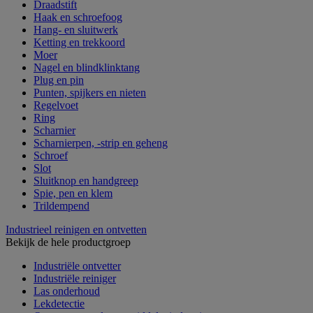
Draadstift
Haak en schroefoog
Hang- en sluitwerk
Ketting en trekkoord
Moer
Nagel en blindklinktang
Plug en pin
Punten, spijkers en nieten
Regelvoet
Ring
Scharnier
Scharnierpen, -strip en geheng
Schroef
Slot
Sluitknop en handgreep
Spie, pen en klem
Trildempend
Industrieel reinigen en ontvetten
Bekijk de hele productgroep
Industriële ontvetter
Industriële reiniger
Las onderhoud
Lekdetectie