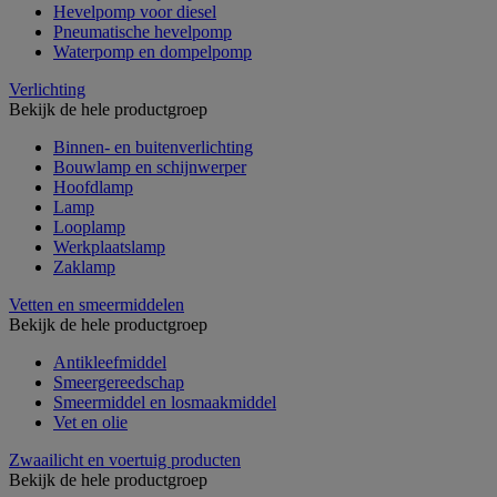
Hevelpomp voor diesel
Pneumatische hevelpomp
Waterpomp en dompelpomp
Verlichting
Bekijk de hele productgroep
Binnen- en buitenverlichting
Bouwlamp en schijnwerper
Hoofdlamp
Lamp
Looplamp
Werkplaatslamp
Zaklamp
Vetten en smeermiddelen
Bekijk de hele productgroep
Antikleefmiddel
Smeergereedschap
Smeermiddel en losmaakmiddel
Vet en olie
Zwaailicht en voertuig producten
Bekijk de hele productgroep