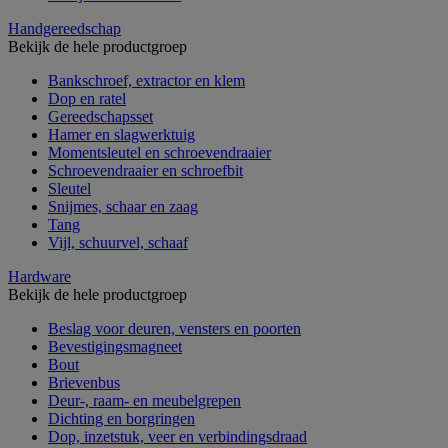
Handgereedschap
Bekijk de hele productgroep
Bankschroef, extractor en klem
Dop en ratel
Gereedschapsset
Hamer en slagwerktuig
Momentsleutel en schroevendraaier
Schroevendraaier en schroefbit
Sleutel
Snijmes, schaar en zaag
Tang
Vijl, schuurvel, schaaf
Hardware
Bekijk de hele productgroep
Beslag voor deuren, vensters en poorten
Bevestigingsmagneet
Bout
Brievenbus
Deur-, raam- en meubelgrepen
Dichting en borgringen
Dop, inzetstuk, veer en verbindingsdraad