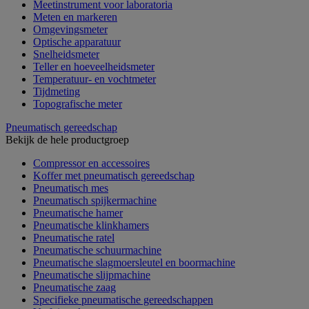
Meetinstrument voor laboratoria
Meten en markeren
Omgevingsmeter
Optische apparatuur
Snelheidsmeter
Teller en hoeveelheidsmeter
Temperatuur- en vochtmeter
Tijdmeting
Topografische meter
Pneumatisch gereedschap
Bekijk de hele productgroep
Compressor en accessoires
Koffer met pneumatisch gereedschap
Pneumatisch mes
Pneumatisch spijkermachine
Pneumatische hamer
Pneumatische klinkhamers
Pneumatische ratel
Pneumatische schuurmachine
Pneumatische slagmoersleutel en boormachine
Pneumatische slijpmachine
Pneumatische zaag
Specifieke pneumatische gereedschappen