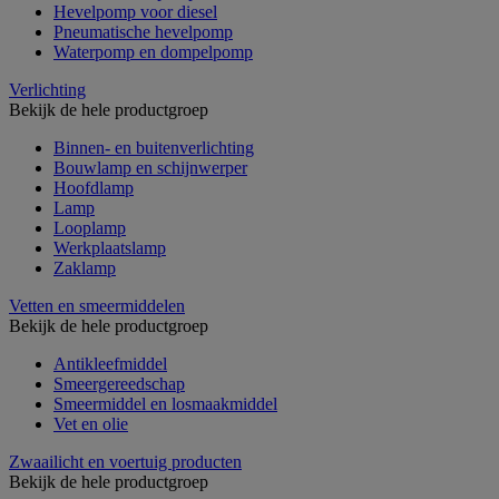
Hevelpomp voor diesel
Pneumatische hevelpomp
Waterpomp en dompelpomp
Verlichting
Bekijk de hele productgroep
Binnen- en buitenverlichting
Bouwlamp en schijnwerper
Hoofdlamp
Lamp
Looplamp
Werkplaatslamp
Zaklamp
Vetten en smeermiddelen
Bekijk de hele productgroep
Antikleefmiddel
Smeergereedschap
Smeermiddel en losmaakmiddel
Vet en olie
Zwaailicht en voertuig producten
Bekijk de hele productgroep