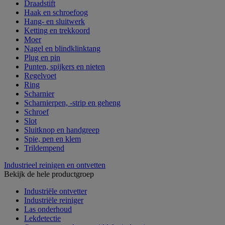
Draadstift
Haak en schroefoog
Hang- en sluitwerk
Ketting en trekkoord
Moer
Nagel en blindklinktang
Plug en pin
Punten, spijkers en nieten
Regelvoet
Ring
Scharnier
Scharnierpen, -strip en geheng
Schroef
Slot
Sluitknop en handgreep
Spie, pen en klem
Trildempend
Industrieel reinigen en ontvetten
Bekijk de hele productgroep
Industriële ontvetter
Industriële reiniger
Las onderhoud
Lekdetectie