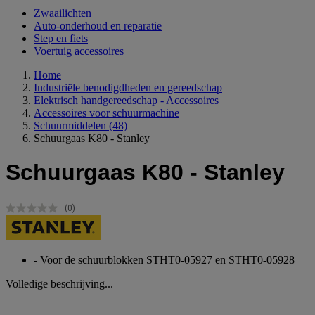
Zwaailichten
Auto-onderhoud en reparatie
Step en fiets
Voertuig accessoires
Home
Industriële benodigdheden en gereedschap
Elektrisch handgereedschap - Accessoires
Accessoires voor schuurmachine
Schuurmiddelen
(48)
Schuurgaas K80 - Stanley
Schuurgaas K80 - Stanley
(0)
Geen
scorewaarde.
Dezelfde
paginalink.
- Voor de schuurblokken STHT0-05927 en STHT0-05928
Volledige beschrijving...