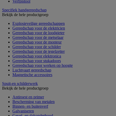
Verfpistool
Specifiek handgereedschap
Bekijk de hele productgroep
Explosieveilige gereedschappen
Gereedschap voor de elektricien
Gereedschap voor de loodgieter
Gereedschap voor de metselaar
Gereedschap voor de monteur
Gereedschap voor de schilder
Gereedschap voor de tegelzetter
Gereedschap voor elektronica
Gereedschap voor stukadoors
Gereedschap voor werken op hoogte
Luchtvaart gereedschap
Magnetische accessoires
Spuit-en schilderwerk
Bekijk de hele productgroep
Antiroest en primer
Bescherming van metalen
Binnen- en buitenverf
Galvaniseren
Gevel- en dakonderhoud