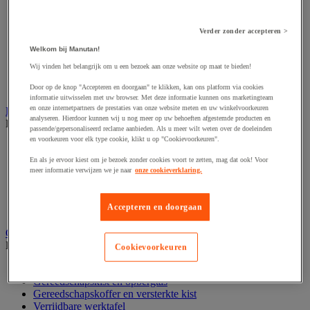
Accessoires voor schaafmachine
Accessoires voor schroevendraaier
Accessoires voor schuurmachine
Verder zonder accepteren >
Accessoires voor slijpmachine
Accessoires voor snij- en snoeigereedschap
Welkom bij Manutan!
Accessoires voor snij-schuurmachine
Wij vinden het belangrijk om u een bezoek aan onze website op maat te bieden!
Accessoires voor spijkermachine
Accessoires voor zaag
Door op de knop "Accepteren en doorgaan" te klikken, kan ons platform via cookies
informatie uitwisselen met uw browser. Met deze informatie kunnen ons marketingteam
en onze internetpartners de prestaties van onze website meten en uw winkelvoorkeuren
Elektrische toebehoren en verlichting
analyseren. Hierdoor kunnen wij u nog meer op uw behoeften afgestemde producten en
Bekijk de hele productgroep
passende/gepersonaliseerd reclame aanbieden. Als u meer wilt weten over de doeleinden
en voorkeuren voor elk type cookie, klikt u op "Cookievoorkeuren".
Accessoires voor elektrisch schakelpaneel
Batterij, oplader en kabel
En als je ervoor kiest om je bezoek zonder cookies voort te zetten, mag dat ook! Voor
Elektrische kabel
meer informatie verwijzen we je naar
onze cookieverklaring.
Elektrische uitrusting
Verlengsnoer, stekkerdoos en kapelhaspel
Accepteren en doorgaan
Wandcontactdoos en schakelaar
Gereedschap opbergen
Bekijk de hele productgroep
Cookievoorkeuren
Assortimentsdoos en gereedschapkoffer
Gereedschapskist en opbergtas
Gereedschapskoffer en versterkte kist
Verrijdbare werktafel