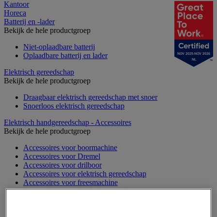
Kantoor
Horeca
Batterij en -lader
Bekijk de hele productgroep
Niet-oplaadbare batterij
Oplaadbare batterij en lader
NOV 2025-NOV 2026
NL
Elektrisch gereedschap
Bekijk de hele productgroep
Draagbaar elektrisch gereedschap met snoer
Snoerloos elektrisch gereedschap
Elektrisch handgereedschap - Accessoires
Bekijk de hele productgroep
Accessoires voor boormachine
Accessoires voor Dremel
Accessoires voor drilboor
Accessoires voor elektrisch gereedschap
Accessoires voor freesmachine
Accessoires voor heteluchtpistool
Accessoires voor multifunctionele gereedschap
Accessoires voor polijstmachine