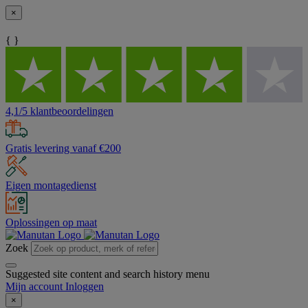
×
{ }
4,1/5 klantbeoordelingen
Gratis levering vanaf €200
Eigen montagedienst
Oplossingen op maat
Zoek
Suggested site content and search history menu
Mijn account
Inloggen
×