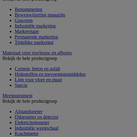
Benummering
Bewegwijzering magazijn
Graveren
Industriële markering
Markeertape
Permanente markering
Tijdelijke markering
Materiaal voor ruwbouw en afbouw
Bekijk de hele productgroep
Cement, beton en asfalt
Hulpstoffen en toevoegingsmiddelen
Lijm voor vloer en muur
Specie
Meetinstrument
Bekijk de hele productgroep
Afstandsmeter
Diktemeter en detector
Elektriciteitsmeter
Industriële weegschaal
Krachtmeter