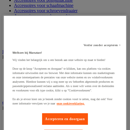
Accessoires voor polijstmachine
Accessoires voor schaafmachine
Accessoires voor schroevendraaier
Accessoires voor schuurmachine
Accessoires voor slijpmachine
Accessoires voor snij- en snoeigereedschap
Accessoires voor snij-schuurmachine
Accessoires voor spijkermachine
Accessoires voor zaag
Verder zonder accepteren >
Elektrische toebehoren en verlichting
Welkom bij Manutan!
Bekijk de hele productgroep
Wij vinden het belangrijk om u een bezoek aan onze website op maat te bieden!
Accessoires voor elektrisch schakelpaneel
Door op de knop "Accepteren en doorgaan" te klikken, kan ons platform via cookies
Batterij, oplader en kabel
informatie uitwisselen met uw browser. Met deze informatie kunnen ons marketingteam
Elektrische kabel
en onze internetpartners de prestaties van onze website meten en uw winkelvoorkeuren
Elektrische uitrusting
analyseren. Hierdoor kunnen wij u nog meer op uw behoeften afgestemde producten en
passende/gepersonaliseerd reclame aanbieden. Als u meer wilt weten over de doeleinden
Verlengsnoer, stekkerdoos en kapelhaspel
en voorkeuren voor elk type cookie, klikt u op "Cookievoorkeuren".
Wandcontactdoos en schakelaar
En als je ervoor kiest om je bezoek zonder cookies voort te zetten, mag dat ook! Voor
Gereedschap opbergen
meer informatie verwijzen we je naar
onze cookieverklaring.
Bekijk de hele productgroep
Assortimentsdoos en gereedschapkoffer
Accepteren en doorgaan
Gereedschapskist en opbergtas
Gereedschapskoffer en versterkte kist