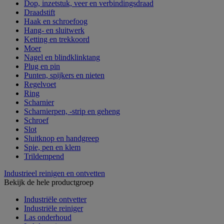
Dop, inzetstuk, veer en verbindingsdraad
Draadstift
Haak en schroefoog
Hang- en sluitwerk
Ketting en trekkoord
Moer
Nagel en blindklinktang
Plug en pin
Punten, spijkers en nieten
Regelvoet
Ring
Scharnier
Scharnierpen, -strip en geheng
Schroef
Slot
Sluitknop en handgreep
Spie, pen en klem
Trildempend
Industrieel reinigen en ontvetten
Bekijk de hele productgroep
Industriële ontvetter
Industriële reiniger
Las onderhoud