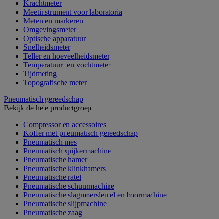
Krachtmeter
Meetinstrument voor laboratoria
Meten en markeren
Omgevingsmeter
Optische apparatuur
Snelheidsmeter
Teller en hoeveelheidsmeter
Temperatuur- en vochtmeter
Tijdmeting
Topografische meter
Pneumatisch gereedschap
Bekijk de hele productgroep
Compressor en accessoires
Koffer met pneumatisch gereedschap
Pneumatisch mes
Pneumatisch spijkermachine
Pneumatische hamer
Pneumatische klinkhamers
Pneumatische ratel
Pneumatische schuurmachine
Pneumatische slagmoersleutel en boormachine
Pneumatische slijpmachine
Pneumatische zaag