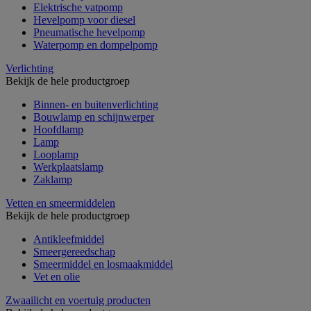
Elektrische vatpomp
Hevelpomp voor diesel
Pneumatische hevelpomp
Waterpomp en dompelpomp
Verlichting
Bekijk de hele productgroep
Binnen- en buitenverlichting
Bouwlamp en schijnwerper
Hoofdlamp
Lamp
Looplamp
Werkplaatslamp
Zaklamp
Vetten en smeermiddelen
Bekijk de hele productgroep
Antikleefmiddel
Smeergereedschap
Smeermiddel en losmaakmiddel
Vet en olie
Zwaailicht en voertuig producten