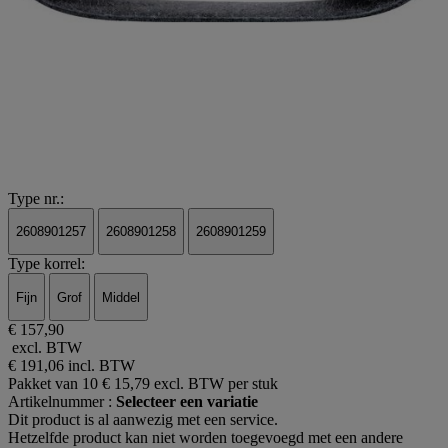
Type nr.:
2608901257
2608901258
2608901259
Type korrel:
Fijn
Grof
Middel
€ 157,90
excl. BTW
€ 191,06
incl. BTW
Pakket van 10
€ 15,79 excl. BTW per stuk
Artikelnummer :
Selecteer een variatie
Dit product is al aanwezig met een service.
Hetzelfde product kan niet worden toegevoegd met een andere