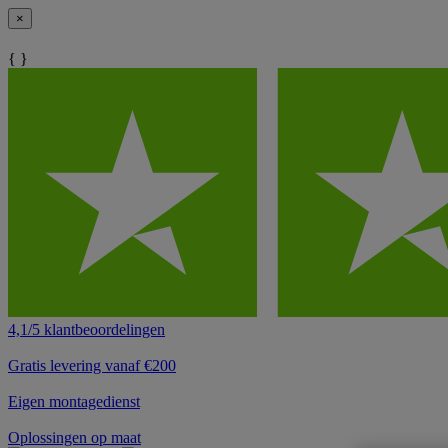
×
{ }
4,1/5 klantbeoordelingen
Gratis levering vanaf €200
Eigen montagedienst
Oplossingen op maat