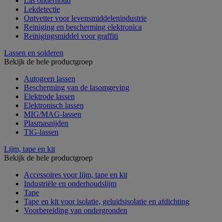
Las onderhoud
Lekdetectie
Ontvetter voor levensmiddelenindustrie
Reiniging en bescherming elektronica
Reinigingsmiddel voor graffiti
Lassen en solderen
Bekijk de hele productgroep
Autogeen lassen
Bescherming van de lasomgeving
Elektrode lassen
Elektronisch lassen
MIG/MAG-lassen
Plasmasnijden
TIG-lassen
Lijm, tape en kit
Bekijk de hele productgroep
Accessoires voor lijm, tape en kit
Industriële en onderhoudslijm
Tape
Tape en kit voor isolatie, geluidsisolatie en afdichting
Voorbereiding van ondergronden