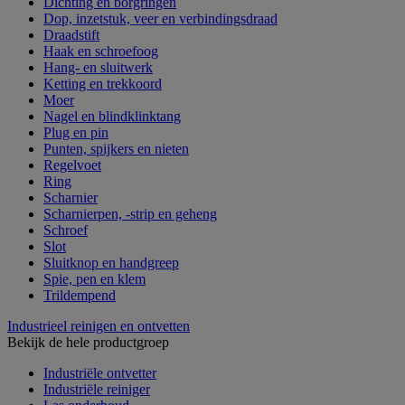
Dichting en borgringen
Dop, inzetstuk, veer en verbindingsdraad
Draadstift
Haak en schroefoog
Hang- en sluitwerk
Ketting en trekkoord
Moer
Nagel en blindklinktang
Plug en pin
Punten, spijkers en nieten
Regelvoet
Ring
Scharnier
Scharnierpen, -strip en geheng
Schroef
Slot
Sluitknop en handgreep
Spie, pen en klem
Trildempend
Industrieel reinigen en ontvetten
Bekijk de hele productgroep
Industriële ontvetter
Industriële reiniger