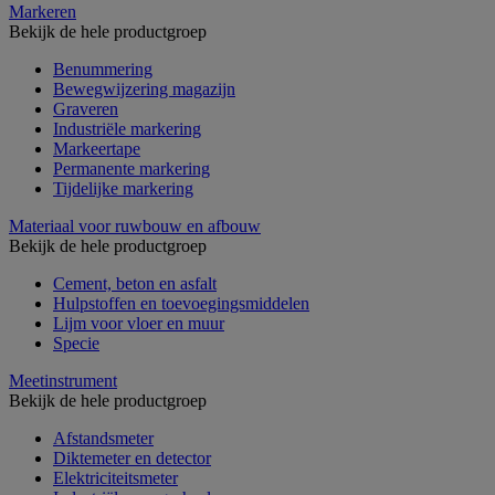
Markeren
Bekijk de hele productgroep
Benummering
Bewegwijzering magazijn
Graveren
Industriële markering
Markeertape
Permanente markering
Tijdelijke markering
Materiaal voor ruwbouw en afbouw
Bekijk de hele productgroep
Cement, beton en asfalt
Hulpstoffen en toevoegingsmiddelen
Lijm voor vloer en muur
Specie
Meetinstrument
Bekijk de hele productgroep
Afstandsmeter
Diktemeter en detector
Elektriciteitsmeter