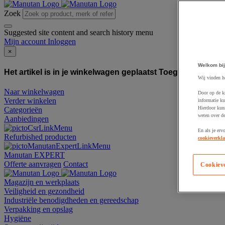
Zoek
Suggested site content and search history menu
Mijn account
Inloggen
×
Welkom bij
Het artikel is in je winkelwagen geplaatst
Toegevoegd aan
Wij vinden h
Naar winkelwagen
Door op de k
Verder winkelen
informatie ku
Hierdoor kun
Categorieën
weten over de
Aanbiedingen
En als je erv
Refurbished producten
cookieverkla
Manutan EXPERT
Offerte aanvragen
Contact
Cookiev
Magazijn en werkplaats
Veiligheid en gezondheid
Industriële benodigdheden en gereedschap
Verpakking en opslag
Hygiëne