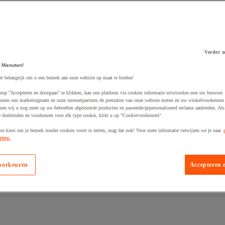
Verder z
 Manutan!
 winkelwagen
et belangrijk om u een bezoek aan onze website op maat te bieden!
nop "Accepteren en doorgaan" te klikken, kan ons platform via cookies informatie uitwisselen met uw browser.
nnen ons marketingteam en onze internetpartners de prestaties van onze website meten en uw winkelvoorkeuren 
nen wij u nog meer op uw behoeften afgestemde producten en passende/gepersonaliseerd reclame aanbieden. Als
 doeleinden en voorkeuren voor elk type cookie, klikt u op "Cookievoorkeuren".
oor kiest om je bezoek zonder cookies voort te zetten, mag dat ook! Voor meer informatie verwijzen we je naar
ring.
oorkeuren
Accepteren 