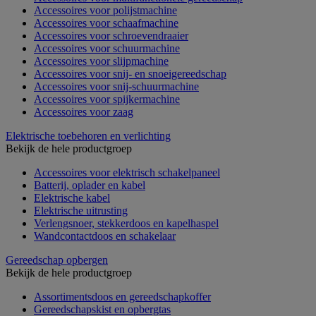
Accessoires voor polijstmachine
Accessoires voor schaafmachine
Accessoires voor schroevendraaier
Accessoires voor schuurmachine
Accessoires voor slijpmachine
Accessoires voor snij- en snoeigereedschap
Accessoires voor snij-schuurmachine
Accessoires voor spijkermachine
Accessoires voor zaag
Elektrische toebehoren en verlichting
Bekijk de hele productgroep
Accessoires voor elektrisch schakelpaneel
Batterij, oplader en kabel
Elektrische kabel
Elektrische uitrusting
Verlengsnoer, stekkerdoos en kapelhaspel
Wandcontactdoos en schakelaar
Gereedschap opbergen
Bekijk de hele productgroep
Assortimentsdoos en gereedschapkoffer
Gereedschapskist en opbergtas