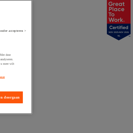
onder accepteren >
NOV 2025-NOV 2026
NL
 Met deze
analyseren.
 u meer wilt
onze
en doorgaan