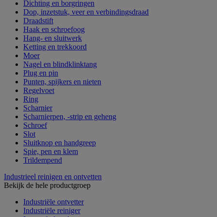
Dichting en borgringen
Dop, inzetstuk, veer en verbindingsdraad
Draadstift
Haak en schroefoog
Hang- en sluitwerk
Ketting en trekkoord
Moer
Nagel en blindklinktang
Plug en pin
Punten, spijkers en nieten
Regelvoet
Ring
Scharnier
Scharnierpen, -strip en geheng
Schroef
Slot
Sluitknop en handgreep
Spie, pen en klem
Trildempend
Industrieel reinigen en ontvetten
Bekijk de hele productgroep
Industriële ontvetter
Industriële reiniger