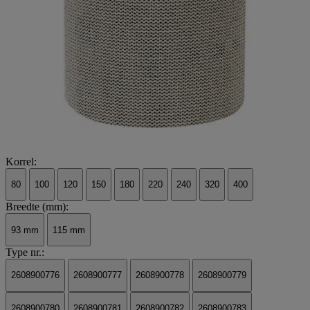
Korrel:
80
100
120
150
180
220
240
320
400
Breedte (mm):
93 mm
115 mm
Type nr.:
2608900776
2608900777
2608900778
2608900779
2608900780
2608900781
2608900782
2608900783