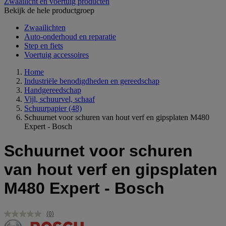
Zwaailicht en voertuig producten
Bekijk de hele productgroep
Zwaailichten
Auto-onderhoud en reparatie
Step en fiets
Voertuig accessoires
Home
Industriële benodigdheden en gereedschap
Handgereedschap
Vijl, schuurvel, schaaf
Schuurpapier
(48)
Schuurnet voor schuren van hout verf en gipsplaten M480
Expert - Bosch
Schuurnet voor schuren
van hout verf en gipsplaten
M480 Expert - Bosch
(0)
Geen
scorewaarde.