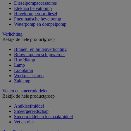
Dieselpompaccessoires
Elektrische vatpomp
Hevelpomp voor diesel
Pneumatische hevelpomp
Waterpomp en dompelpomp
Verlichting
Bekijk de hele productgroep
Binnen- en buitenverlichting
Bouwlamp en schijnwerper
Hoofdlamp
Lamp
Looplamp
Werkplaatslamp
Zaklamp
Vetten en smeermiddelen
Bekijk de hele productgroep
Antikleefmiddel
Smeergereedschap
Smeermiddel en losmaakmiddel
Vet en olie