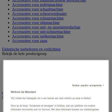
Accessoires voor multifunctionele gereedschap
Accessoires voor polijstmachine
Accessoires voor schaafmachine
Accessoires voor schroevendraaier
Accessoires voor schuurmachine
Accessoires voor slijpmachine
Accessoires voor snij- en snoeigereedschap
Accessoires voor snij-schuurmachine
Accessoires voor spijkermachine
Accessoires voor zaag
Elektrische toebehoren en verlichting
Bekijk de hele productgroep
Accessoires voor elektrisch schakelpaneel
Batterij, oplader en kabel
Elektrische kabel
Elektrische uitrusting
Verlengsnoer, stekkerdoos en kapelhaspel
Wandcontactdoos en schakelaar
Verder zonder accepteren >
Welkom bij Manutan!
Gereedschap opbergen
Bekijk de hele productgroep
Wij vinden het belangrijk om u een bezoek aan onze website op maat te bieden!
Assortimentsdoos en gereedschapkoffer
Door op de knop "Accepteren en doorgaan" te klikken, kan ons platform via cookies
informatie uitwisselen met uw browser. Met deze informatie kunnen ons marketingteam
Gereedschapskist en opbergtas