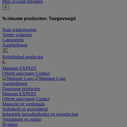
Mijn account
Inloggen
×
% nieuwe producten:
Toegevoegd
Naar winkelwagen
Verder winkelen
Categorieën
Aanbiedingen
Refurbished producten
Manutan EXPERT
Offerte aanvragen
Contact
Aanbiedingen
Duurzame producten
Manutan EXPERT
Offerte aanvragen
Contact
Magazijn en werkplaats
Veiligheid en gezondheid
Industriële benodigdheden en gereedschap
Verpakking en opslag
Hygiëne