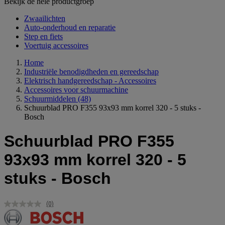
Bekijk de hele productgroep
Zwaailichten
Auto-onderhoud en reparatie
Step en fiets
Voertuig accessoires
Home
Industriële benodigdheden en gereedschap
Elektrisch handgereedschap - Accessoires
Accessoires voor schuurmachine
Schuurmiddelen
(48)
Schuurblad PRO F355 93x93 mm korrel 320 - 5 stuks -
Bosch
Schuurblad PRO F355
93x93 mm korrel 320 - 5
stuks - Bosch
(0)
Geen
scorewaarde.
Dezelfde