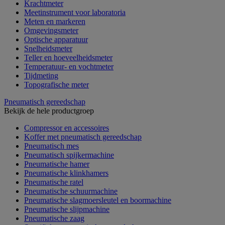
Krachtmeter
Meetinstrument voor laboratoria
Meten en markeren
Omgevingsmeter
Optische apparatuur
Snelheidsmeter
Teller en hoeveelheidsmeter
Temperatuur- en vochtmeter
Tijdmeting
Topografische meter
Pneumatisch gereedschap
Bekijk de hele productgroep
Compressor en accessoires
Koffer met pneumatisch gereedschap
Pneumatisch mes
Pneumatisch spijkermachine
Pneumatische hamer
Pneumatische klinkhamers
Pneumatische ratel
Pneumatische schuurmachine
Pneumatische slagmoersleutel en boormachine
Pneumatische slijpmachine
Pneumatische zaag