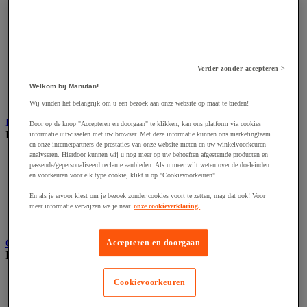
Accessoires voor polijstmachine
Accessoires voor schaafmachine
Accessoires voor schroevendraaier
Accessoires voor schuurmachine
Accessoires voor slijpmachine
Accessoires voor snij- en snoeigereedschap
Verder zonder accepteren >
Accessoires voor snij-schuurmachine
Accessoires voor spijkermachine
Welkom bij Manutan!
Accessoires voor zaag
Wij vinden het belangrijk om u een bezoek aan onze website op maat te bieden!
Elektrische toebehoren en verlichting
Door op de knop "Accepteren en doorgaan" te klikken, kan ons platform via cookies
Bekijk de hele productgroep
informatie uitwisselen met uw browser. Met deze informatie kunnen ons marketingteam
en onze internetpartners de prestaties van onze website meten en uw winkelvoorkeuren
analyseren. Hierdoor kunnen wij u nog meer op uw behoeften afgestemde producten en
Accessoires voor elektrisch schakelpaneel
passende/gepersonaliseerd reclame aanbieden. Als u meer wilt weten over de doeleinden
Batterij, oplader en kabel
en voorkeuren voor elk type cookie, klikt u op "Cookievoorkeuren".
Elektrische kabel
Elektrische uitrusting
En als je ervoor kiest om je bezoek zonder cookies voort te zetten, mag dat ook! Voor
Verlengsnoer, stekkerdoos en kapelhaspel
meer informatie verwijzen we je naar
onze cookieverklaring.
Wandcontactdoos en schakelaar
Gereedschap opbergen
Accepteren en doorgaan
Bekijk de hele productgroep
Assortimentsdoos en gereedschapkoffer
Cookievoorkeuren
Gereedschapskist en opbergtas
Gereedschapskoffer en versterkte kist