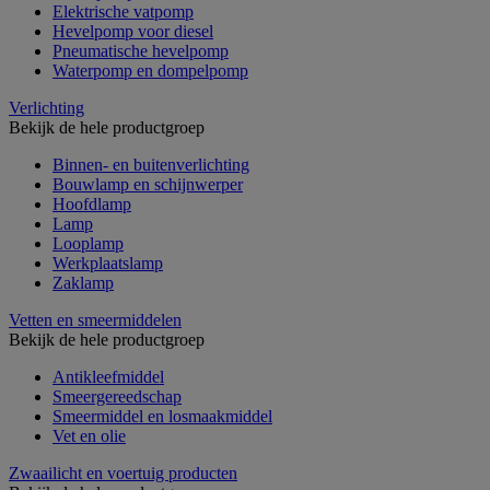
Elektrische vatpomp
Hevelpomp voor diesel
Pneumatische hevelpomp
Waterpomp en dompelpomp
Verlichting
Bekijk de hele productgroep
Binnen- en buitenverlichting
Bouwlamp en schijnwerper
Hoofdlamp
Lamp
Looplamp
Werkplaatslamp
Zaklamp
Vetten en smeermiddelen
Bekijk de hele productgroep
Antikleefmiddel
Smeergereedschap
Smeermiddel en losmaakmiddel
Vet en olie
Zwaailicht en voertuig producten