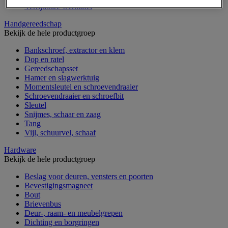
Verrijdbare werktafel
Handgereedschap
Bekijk de hele productgroep
Bankschroef, extractor en klem
Dop en ratel
Gereedschapsset
Hamer en slagwerktuig
Momentsleutel en schroevendraaier
Schroevendraaier en schroefbit
Sleutel
Snijmes, schaar en zaag
Tang
Vijl, schuurvel, schaaf
Hardware
Bekijk de hele productgroep
Beslag voor deuren, vensters en poorten
Bevestigingsmagneet
Bout
Brievenbus
Deur-, raam- en meubelgrepen
Dichting en borgringen