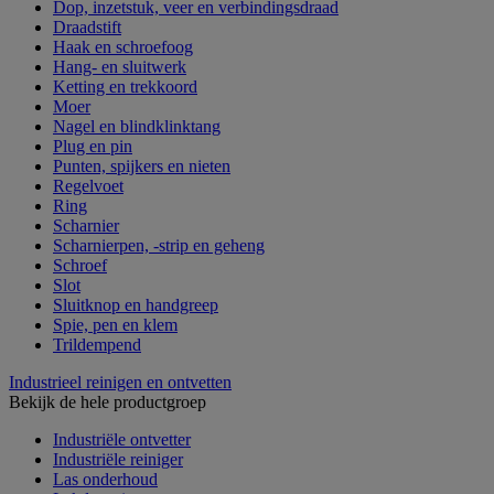
Dop, inzetstuk, veer en verbindingsdraad
Draadstift
Haak en schroefoog
Hang- en sluitwerk
Ketting en trekkoord
Moer
Nagel en blindklinktang
Plug en pin
Punten, spijkers en nieten
Regelvoet
Ring
Scharnier
Scharnierpen, -strip en geheng
Schroef
Slot
Sluitknop en handgreep
Spie, pen en klem
Trildempend
Industrieel reinigen en ontvetten
Bekijk de hele productgroep
Industriële ontvetter
Industriële reiniger
Las onderhoud