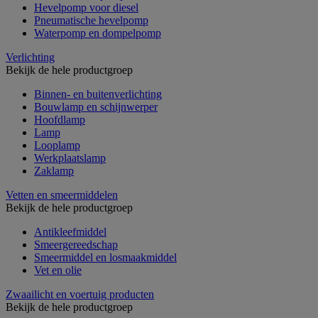
Hevelpomp voor diesel
Pneumatische hevelpomp
Waterpomp en dompelpomp
Verlichting
Bekijk de hele productgroep
Binnen- en buitenverlichting
Bouwlamp en schijnwerper
Hoofdlamp
Lamp
Looplamp
Werkplaatslamp
Zaklamp
Vetten en smeermiddelen
Bekijk de hele productgroep
Antikleefmiddel
Smeergereedschap
Smeermiddel en losmaakmiddel
Vet en olie
Zwaailicht en voertuig producten
Bekijk de hele productgroep