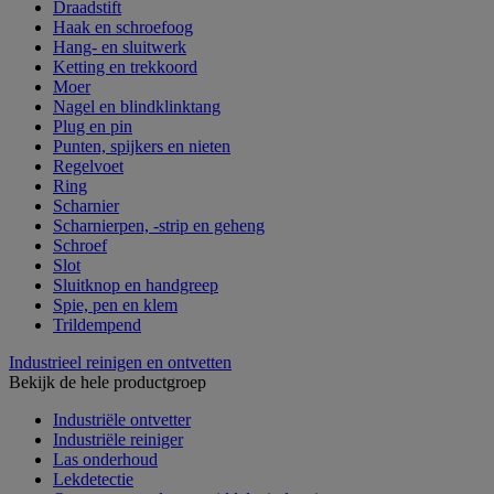
Draadstift
Haak en schroefoog
Hang- en sluitwerk
Ketting en trekkoord
Moer
Nagel en blindklinktang
Plug en pin
Punten, spijkers en nieten
Regelvoet
Ring
Scharnier
Scharnierpen, -strip en geheng
Schroef
Slot
Sluitknop en handgreep
Spie, pen en klem
Trildempend
Industrieel reinigen en ontvetten
Bekijk de hele productgroep
Industriële ontvetter
Industriële reiniger
Las onderhoud
Lekdetectie