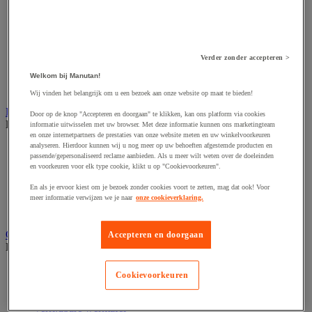
Accessoires voor schaafmachine
Accessoires voor schroevendraaier
Accessoires voor schuurmachine
Accessoires voor slijpmachine
Accessoires voor snij- en snoeigereedschap
Verder zonder accepteren >
Accessoires voor snij-schuurmachine
Accessoires voor spijkermachine
Welkom bij Manutan!
Accessoires voor zaag
Wij vinden het belangrijk om u een bezoek aan onze website op maat te bieden!
Elektrische toebehoren en verlichting
Door op de knop "Accepteren en doorgaan" te klikken, kan ons platform via cookies
Bekijk de hele productgroep
informatie uitwisselen met uw browser. Met deze informatie kunnen ons marketingteam
en onze internetpartners de prestaties van onze website meten en uw winkelvoorkeuren
analyseren. Hierdoor kunnen wij u nog meer op uw behoeften afgestemde producten en
Accessoires voor elektrisch schakelpaneel
passende/gepersonaliseerd reclame aanbieden. Als u meer wilt weten over de doeleinden
Batterij, oplader en kabel
en voorkeuren voor elk type cookie, klikt u op "Cookievoorkeuren".
Elektrische kabel
Elektrische uitrusting
En als je ervoor kiest om je bezoek zonder cookies voort te zetten, mag dat ook! Voor
Verlengsnoer, stekkerdoos en kapelhaspel
meer informatie verwijzen we je naar
onze cookieverklaring.
Wandcontactdoos en schakelaar
Gereedschap opbergen
Accepteren en doorgaan
Bekijk de hele productgroep
Assortimentsdoos en gereedschapkoffer
Cookievoorkeuren
Gereedschapskist en opbergtas
Gereedschapskoffer en versterkte kist
Verrijdbare werktafel