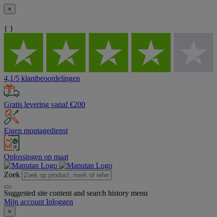
×
{ }
4,1/5 klantbeoordelingen
Gratis levering vanaf €200
Eigen montagedienst
Oplossingen op maat
Zoek
Suggested site content and search history menu
Mijn account
Inloggen
×