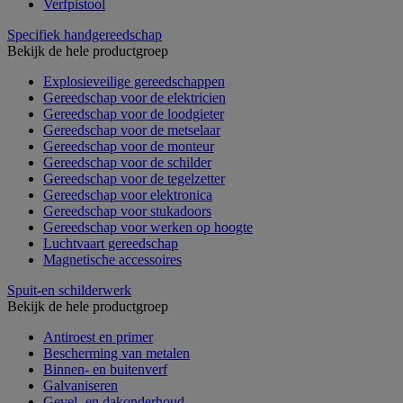
Verfpistool
Specifiek handgereedschap
Bekijk de hele productgroep
Explosieveilige gereedschappen
Gereedschap voor de elektricien
Gereedschap voor de loodgieter
Gereedschap voor de metselaar
Gereedschap voor de monteur
Gereedschap voor de schilder
Gereedschap voor de tegelzetter
Gereedschap voor elektronica
Gereedschap voor stukadoors
Gereedschap voor werken op hoogte
Luchtvaart gereedschap
Magnetische accessoires
Spuit-en schilderwerk
Bekijk de hele productgroep
Antiroest en primer
Bescherming van metalen
Binnen- en buitenverf
Galvaniseren
Gevel- en dakonderhoud