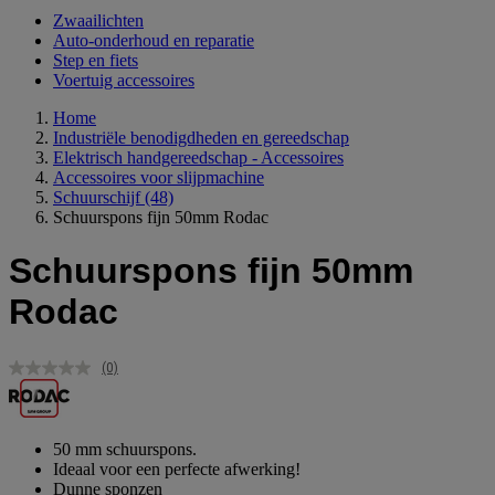
Zwaailichten
Auto-onderhoud en reparatie
Step en fiets
Voertuig accessoires
Home
Industriële benodigdheden en gereedschap
Elektrisch handgereedschap - Accessoires
Accessoires voor slijpmachine
Schuurschijf
(48)
Schuurspons fijn 50mm Rodac
Schuurspons fijn 50mm
Rodac
(0)
Geen
scorewaarde.
Dezelfde
paginalink.
50 mm schuurspons.
Ideaal voor een perfecte afwerking!
Dunne sponzen