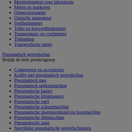
Meetinstrument voor laboratoria
Meten en markeren
Omgevingsmeter
Optische apparatuur
Snelheidsmeter
Teller en hoeveelheidsmeter
Temperatuur- en vochtmeter
Tijdmeting
Topografische meter
Pneumatisch gereedschap
Bekijk de hele productgroep
Compressor en accessoires
Koffer met pneumatisch gereedschap
Pneumatisch mes
Pneumatisch spijkermachine
Pneumatische hamer
Pneumatische klinkhamers
Pneumatische ratel
Pneumatische schuurmachine
Pneumatische slagmoersleutel en boormachine
Pneumatische slijpmachine
Pneumatische zaag
Specifieke pneumatische gereedschappen