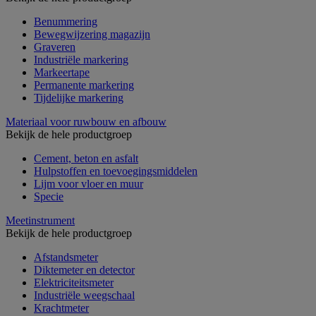
Benummering
Bewegwijzering magazijn
Graveren
Industriële markering
Markeertape
Permanente markering
Tijdelijke markering
Materiaal voor ruwbouw en afbouw
Bekijk de hele productgroep
Cement, beton en asfalt
Hulpstoffen en toevoegingsmiddelen
Lijm voor vloer en muur
Specie
Meetinstrument
Bekijk de hele productgroep
Afstandsmeter
Diktemeter en detector
Elektriciteitsmeter
Industriële weegschaal
Krachtmeter