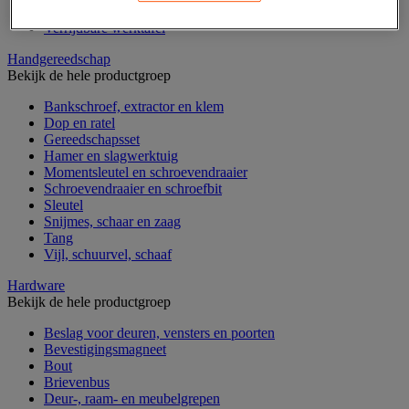
Gereedschapskoffer en versterkte kist
Verrijdbare werktafel
Handgereedschap
Bekijk de hele productgroep
Bankschroef, extractor en klem
Dop en ratel
Gereedschapsset
Hamer en slagwerktuig
Momentsleutel en schroevendraaier
Schroevendraaier en schroefbit
Sleutel
Snijmes, schaar en zaag
Tang
Vijl, schuurvel, schaaf
Hardware
Bekijk de hele productgroep
Beslag voor deuren, vensters en poorten
Bevestigingsmagneet
Bout
Brievenbus
Deur-, raam- en meubelgrepen