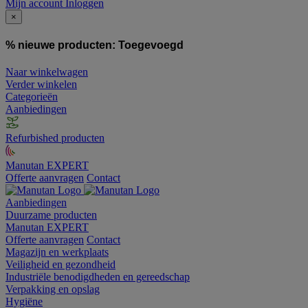
Mijn account
Inloggen
×
% nieuwe producten:
Toegevoegd
Naar winkelwagen
Verder winkelen
Categorieën
Aanbiedingen
Refurbished producten
Manutan EXPERT
Offerte aanvragen
Contact
Aanbiedingen
Duurzame producten
Manutan EXPERT
Offerte aanvragen
Contact
Magazijn en werkplaats
Veiligheid en gezondheid
Industriële benodigdheden en gereedschap
Verpakking en opslag
Hygiëne