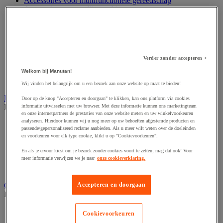
Accessoires voor multifunctionele gereedschap
Accessoires voor polijstmachine
Accessoires voor schaafmachine
Accessoires voor schroevendraaier
Accessoires voor schuurmachine
Accessoires voor slijpmachine
Accessoires voor snij- en snoeigereedschap
Verder zonder accepteren >
Accessoires voor snij-schuurmachine
Accessoires voor spijkermachine
Welkom bij Manutan!
Accessoires voor zaag
Wij vinden het belangrijk om u een bezoek aan onze website op maat te bieden!
Elektrische toebehoren en verlichting
Door op de knop "Accepteren en doorgaan" te klikken, kan ons platform via cookies
Bekijk de hele productgroep
informatie uitwisselen met uw browser. Met deze informatie kunnen ons marketingteam
en onze internetpartners de prestaties van onze website meten en uw winkelvoorkeuren
analyseren. Hierdoor kunnen wij u nog meer op uw behoeften afgestemde producten en
Accessoires voor elektrisch schakelpaneel
passende/gepersonaliseerd reclame aanbieden. Als u meer wilt weten over de doeleinden
Batterij, oplader en kabel
en voorkeuren voor elk type cookie, klikt u op "Cookievoorkeuren".
Elektrische kabel
Elektrische uitrusting
En als je ervoor kiest om je bezoek zonder cookies voort te zetten, mag dat ook! Voor
Verlengsnoer, stekkerdoos en kapelhaspel
meer informatie verwijzen we je naar
onze cookieverklaring.
Wandcontactdoos en schakelaar
Gereedschap opbergen
Accepteren en doorgaan
Bekijk de hele productgroep
Assortimentsdoos en gereedschapkoffer
Cookievoorkeuren
Gereedschapskist en opbergtas