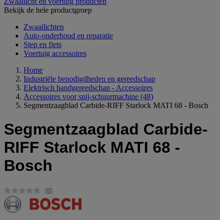
Zwaailicht en voertuig producten
Bekijk de hele productgroep
Zwaailichten
Auto-onderhoud en reparatie
Step en fiets
Voertuig accessoires
Home
Industriële benodigdheden en gereedschap
Elektrisch handgereedschap - Accessoires
Accessoires voor snij-schuurmachine
(48)
Segmentzaagblad Carbide-RIFF Starlock MATI 68 - Bosch
Segmentzaagblad Carbide-
RIFF Starlock MATI 68 -
Bosch
(0)
Geen
scorewaarde.
Dezelfde
paginalink.