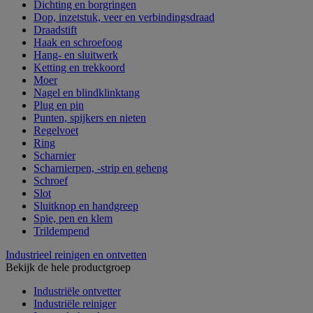
Dichting en borgringen
Dop, inzetstuk, veer en verbindingsdraad
Draadstift
Haak en schroefoog
Hang- en sluitwerk
Ketting en trekkoord
Moer
Nagel en blindklinktang
Plug en pin
Punten, spijkers en nieten
Regelvoet
Ring
Scharnier
Scharnierpen, -strip en geheng
Schroef
Slot
Sluitknop en handgreep
Spie, pen en klem
Trildempend
Industrieel reinigen en ontvetten
Bekijk de hele productgroep
Industriële ontvetter
Industriële reiniger