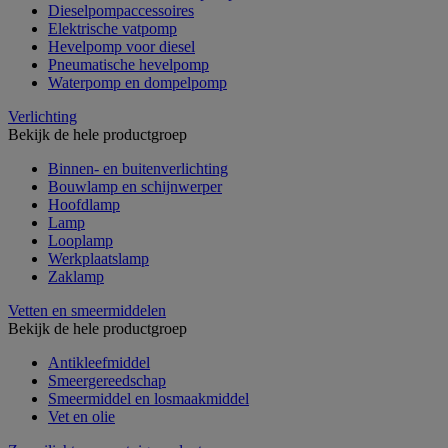
Dieselpompaccessoires
Elektrische vatpomp
Hevelpomp voor diesel
Pneumatische hevelpomp
Waterpomp en dompelpomp
Verlichting
Bekijk de hele productgroep
Binnen- en buitenverlichting
Bouwlamp en schijnwerper
Hoofdlamp
Lamp
Looplamp
Werkplaatslamp
Zaklamp
Vetten en smeermiddelen
Bekijk de hele productgroep
Antikleefmiddel
Smeergereedschap
Smeermiddel en losmaakmiddel
Vet en olie