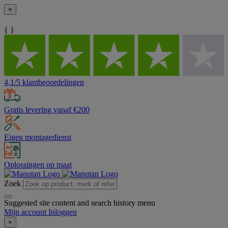
×
{ }
4,1/5 klantbeoordelingen
Gratis levering vanaf €200
Eigen montagedienst
Oplossingen op maat
Zoek
Suggested site content and search history menu
Mijn account
Inloggen
×