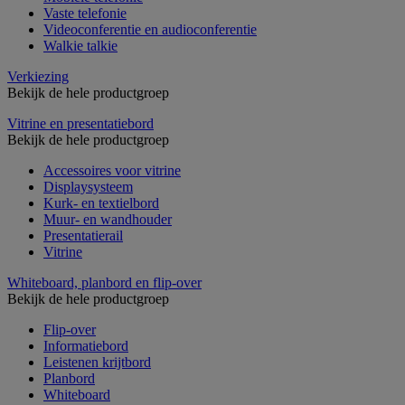
Vaste telefonie
Videoconferentie en audioconferentie
Walkie talkie
Verkiezing
Bekijk de hele productgroep
Vitrine en presentatiebord
Bekijk de hele productgroep
Accessoires voor vitrine
Displaysysteem
Kurk- en textielbord
Muur- en wandhouder
Presentatierail
Vitrine
Whiteboard, planbord en flip-over
Bekijk de hele productgroep
Flip-over
Informatiebord
Leistenen krijtbord
Planbord
Whiteboard