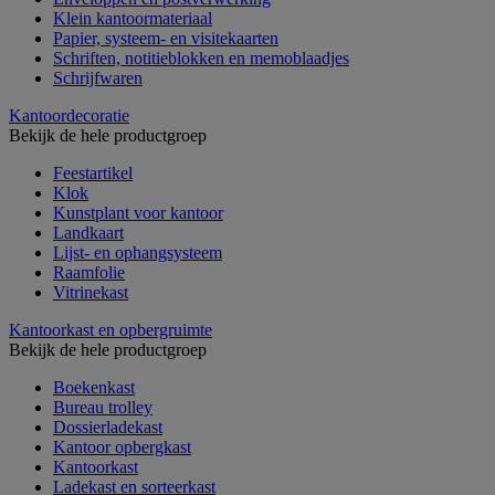
Klein kantoormateriaal
Papier, systeem- en visitekaarten
Schriften, notitieblokken en memoblaadjes
Schrijfwaren
Kantoordecoratie
Bekijk de hele productgroep
Feestartikel
Klok
Kunstplant voor kantoor
Landkaart
Lijst- en ophangsysteem
Raamfolie
Vitrinekast
Kantoorkast en opbergruimte
Bekijk de hele productgroep
Boekenkast
Bureau trolley
Dossierladekast
Kantoor opbergkast
Kantoorkast
Ladekast en sorteerkast