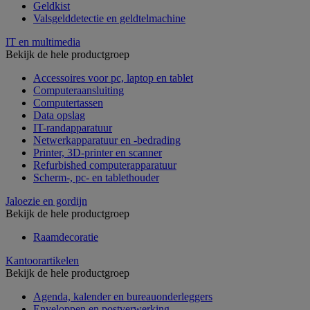
Geldkist
Valsgelddetectie en geldtelmachine
IT en multimedia
Bekijk de hele productgroep
Accessoires voor pc, laptop en tablet
Computeraansluiting
Computertassen
Data opslag
IT-randapparatuur
Netwerkapparatuur en -bedrading
Printer, 3D-printer en scanner
Refurbished computerapparatuur
Scherm-, pc- en tablethouder
Jaloezie en gordijn
Bekijk de hele productgroep
Raamdecoratie
Kantoorartikelen
Bekijk de hele productgroep
Agenda, kalender en bureauonderleggers
Enveloppen en postverwerking