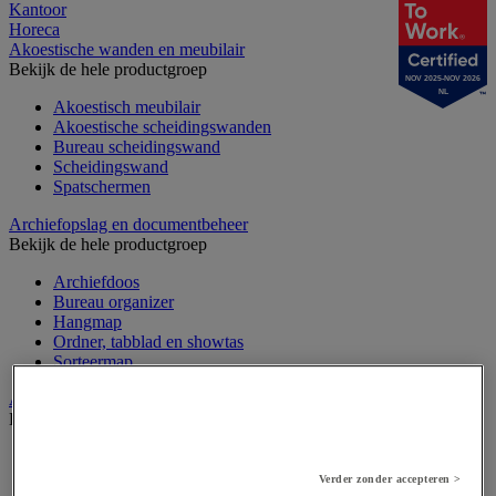
Kantoor
Horeca
Akoestische wanden en meubilair
Bekijk de hele productgroep
NOV 2025-NOV 2026
NL
Akoestisch meubilair
Akoestische scheidingswanden
Bureau scheidingswand
Scheidingswand
Spatschermen
Archiefopslag en documentbeheer
Bekijk de hele productgroep
Archiefdoos
Bureau organizer
Hangmap
Ordner, tabblad en showtas
Sorteermap
Audiovisueel
Bekijk de hele productgroep
Aansluitingen audio en video
Audio- en Hi-Fi-apparatuur
Verder zonder accepteren >