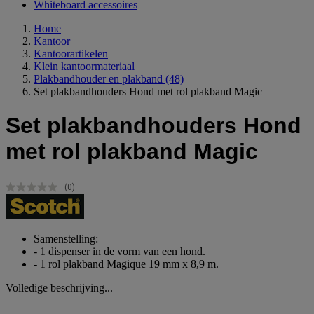
Whiteboard accessoires
Home
Kantoor
Kantoorartikelen
Klein kantoormateriaal
Plakbandhouder en plakband
(48)
Set plakbandhouders Hond met rol plakband Magic
Set plakbandhouders Hond
met rol plakband Magic
(0)
Geen
scorewaarde.
Dezelfde
paginalink.
Samenstelling:
- 1 dispenser in de vorm van een hond.
- 1 rol plakband Magique 19 mm x 8,9 m.
Volledige beschrijving...