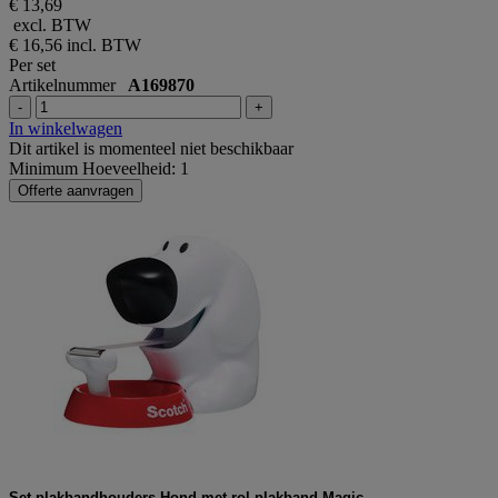
€ 13,69
excl. BTW
€ 16,56
incl. BTW
Per set
Artikelnummer
A169870
-
+
In winkelwagen
Dit artikel is momenteel niet beschikbaar
Minimum Hoeveelheid: 1
Offerte aanvragen
Set plakbandhouders Hond met rol plakband Magic