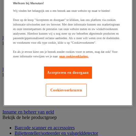
Dynamisch en interactief weergavesysteem
Welkom bij Manutan!
Fotocamera, videocamera en verrekijker
Professionele audio en geluidsopname
Wij vinden het belangrijk om u een bezoek aan onze website op maat te bieden!
Projectie en videoprojectie-apparatuur
Door op de knop "Accepteren en doorgaan" te klikken, kan ons platform via cookies
Studioverlichting en accessoires
informatie uitwisselen met uw browser. Met deze informatie kunnen ons marketingteam
Tv, dvd-speler en Blu-ray
en onze internetpartners de prestaties van onze website meten en uw winkelvoorkeuren
analyseren. Hierdoor kunnen wij u nog meer op uw behoeften afgestemde producten en
Bewegwijzering en aanduidingsborden
passende/gepersonaliseerd reclame aanbieden. Als u meer wilt weten over de doeleinden
Bekijk de hele productgroep
en voorkeuren voor elk type cookie, klikt u op "Cookievoorkeuren".
En als je ervoor kiest om je bezoek zonder cookies voort te zetten, mag dat ook! Voor
Deurnaambord
meer informatie verwijzen we je naar
onze cookieverklaring.
Pictogram
Folderrek en -houder
Accepteren en doorgaan
Bekijk de hele productgroep
Folderrek
Mobiel folderrek
Cookievoorkeuren
Tafel folderstandaard
Wandfolderhouder
Inname en beheer van geld
Bekijk de hele productgroep
Barcode scanner en accessoires
Biljettenteller/sorteerder en valsgelddetector