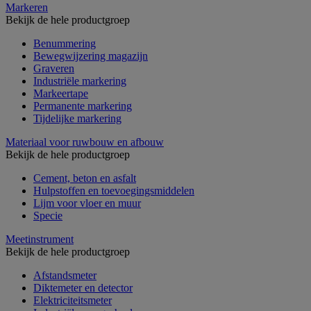
Markeren
Bekijk de hele productgroep
Benummering
Bewegwijzering magazijn
Graveren
Industriële markering
Markeertape
Permanente markering
Tijdelijke markering
Materiaal voor ruwbouw en afbouw
Bekijk de hele productgroep
Cement, beton en asfalt
Hulpstoffen en toevoegingsmiddelen
Lijm voor vloer en muur
Specie
Meetinstrument
Bekijk de hele productgroep
Afstandsmeter
Diktemeter en detector
Elektriciteitsmeter