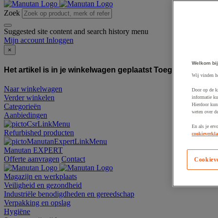
Zoek
Suggested site content and search history menu
Mijn account
Inloggen
×
Welkom bij
Het artikel is in je winkelwagen geplaatst
Toegevoegd aan
Wij vinden h
Naar winkelwagen
Door op de k
Verder winkelen
informatie ku
Hierdoor kun
Categorieën
weten over de
Aanbiedingen
En als je erv
Refurbished producten
cookieverkla
Manutan EXPERT
Offerte aanvragen
Contact
Cookiev
Magazijn en werkplaats
Veiligheid en gezondheid
Industriële benodigdheden en gereedschap
Verpakking en opslag
Hygiëne