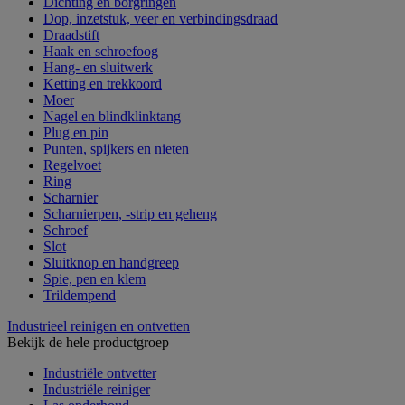
Dichting en borgringen
Dop, inzetstuk, veer en verbindingsdraad
Draadstift
Haak en schroefoog
Hang- en sluitwerk
Ketting en trekkoord
Moer
Nagel en blindklinktang
Plug en pin
Punten, spijkers en nieten
Regelvoet
Ring
Scharnier
Scharnierpen, -strip en geheng
Schroef
Slot
Sluitknop en handgreep
Spie, pen en klem
Trildempend
Industrieel reinigen en ontvetten
Bekijk de hele productgroep
Industriële ontvetter
Industriële reiniger