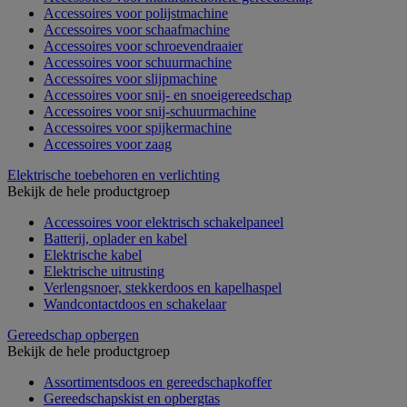
Accessoires voor polijstmachine
Accessoires voor schaafmachine
Accessoires voor schroevendraaier
Accessoires voor schuurmachine
Accessoires voor slijpmachine
Accessoires voor snij- en snoeigereedschap
Accessoires voor snij-schuurmachine
Accessoires voor spijkermachine
Accessoires voor zaag
Elektrische toebehoren en verlichting
Bekijk de hele productgroep
Accessoires voor elektrisch schakelpaneel
Batterij, oplader en kabel
Elektrische kabel
Elektrische uitrusting
Verlengsnoer, stekkerdoos en kapelhaspel
Wandcontactdoos en schakelaar
Gereedschap opbergen
Bekijk de hele productgroep
Assortimentsdoos en gereedschapkoffer
Gereedschapskist en opbergtas