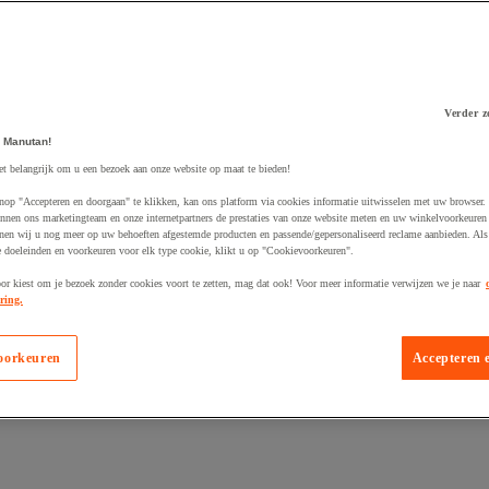
Verder z
 Manutan!
 winkelwagen
et belangrijk om u een bezoek aan onze website op maat te bieden!
nop "Accepteren en doorgaan" te klikken, kan ons platform via cookies informatie uitwisselen met uw browser.
nnen ons marketingteam en onze internetpartners de prestaties van onze website meten en uw winkelvoorkeuren 
nen wij u nog meer op uw behoeften afgestemde producten en passende/gepersonaliseerd reclame aanbieden. Als
 doeleinden en voorkeuren voor elk type cookie, klikt u op "Cookievoorkeuren".
oor kiest om je bezoek zonder cookies voort te zetten, mag dat ook! Voor meer informatie verwijzen we je naar
ring.
oorkeuren
Accepteren 