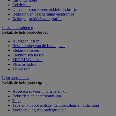
Las onderhoud
Lekdetectie
Ontvetter voor levensmiddelenindustrie
Reiniging en bescherming elektronica
Reinigingsmiddel voor graffiti
Lassen en solderen
Bekijk de hele productgroep
Autogeen lassen
Bescherming van de lasomgeving
Elektrode lassen
Elektronisch lassen
MIG/MAG-lassen
Plasmasnijden
TIG-lassen
Lijm, tape en kit
Bekijk de hele productgroep
Accessoires voor lijm, tape en kit
Industriële en onderhoudslijm
Tape
Tape en kit voor isolatie, geluidsisolatie en afdichting
Voorbereiding van ondergronden