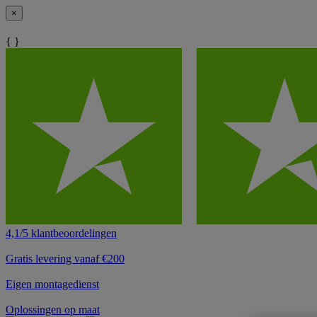
×
{ }
4,1/5 klantbeoordelingen
Gratis levering vanaf €200
Eigen montagedienst
Oplossingen op maat