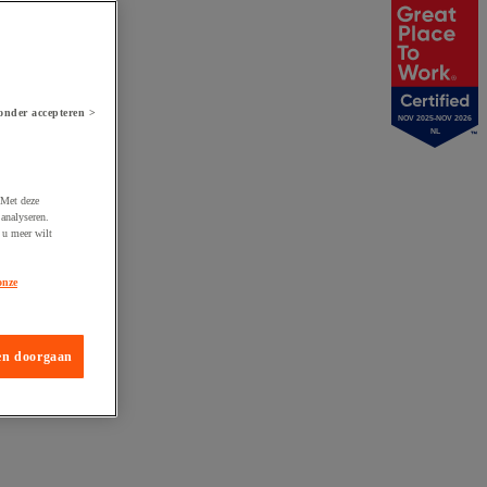
onder accepteren >
NOV 2025-NOV 2026
NL
 Met deze
analyseren.
 u meer wilt
onze
en doorgaan