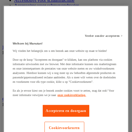
Accessoires voor schaafmachine
Accessoires voor schroevendraaier
Accessoires voor schuurmachine
Accessoires voor slijpmachine
Accessoires voor snij- en snoeigereedschap
Accessoires voor snij-schuurmachine
Accessoires voor spijkermachine
Verder zonder accepteren >
Accessoires voor zaag
Welkom bij Manutan!
Elektrische toebehoren en verlichting
Wij vinden het belangrijk om u een bezoek aan onze website op maat te bieden!
Bekijk de hele productgroep
Door op de knop "Accepteren en doorgaan" te klikken, kan ons platform via cookies
Accessoires voor elektrisch schakelpaneel
informatie uitwisselen met uw browser. Met deze informatie kunnen ons marketingteam
Batterij, oplader en kabel
en onze internetpartners de prestaties van onze website meten en uw winkelvoorkeuren
Elektrische kabel
analyseren. Hierdoor kunnen wij u nog meer op uw behoeften afgestemde producten en
passende/gepersonaliseerd reclame aanbieden. Als u meer wilt weten over de doeleinden
Elektrische uitrusting
en voorkeuren voor elk type cookie, klikt u op "Cookievoorkeuren".
Verlengsnoer, stekkerdoos en kapelhaspel
Wandcontactdoos en schakelaar
En als je ervoor kiest om je bezoek zonder cookies voort te zetten, mag dat ook! Voor
meer informatie verwijzen we je naar
onze cookieverklaring.
Gereedschap opbergen
Bekijk de hele productgroep
Accepteren en doorgaan
Assortimentsdoos en gereedschapkoffer
Gereedschapskist en opbergtas
Gereedschapskoffer en versterkte kist
Cookievoorkeuren
Verrijdbare werktafel