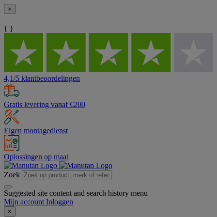
×
{ }
4,1/5 klantbeoordelingen
Gratis levering vanaf €200
Eigen montagedienst
Oplossingen op maat
Zoek
Suggested site content and search history menu
Mijn account
Inloggen
×