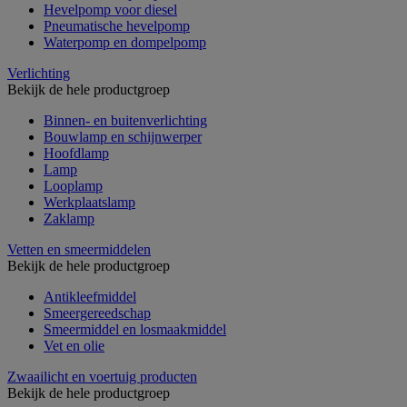
Hevelpomp voor diesel
Pneumatische hevelpomp
Waterpomp en dompelpomp
Verlichting
Bekijk de hele productgroep
Binnen- en buitenverlichting
Bouwlamp en schijnwerper
Hoofdlamp
Lamp
Looplamp
Werkplaatslamp
Zaklamp
Vetten en smeermiddelen
Bekijk de hele productgroep
Antikleefmiddel
Smeergereedschap
Smeermiddel en losmaakmiddel
Vet en olie
Zwaailicht en voertuig producten
Bekijk de hele productgroep