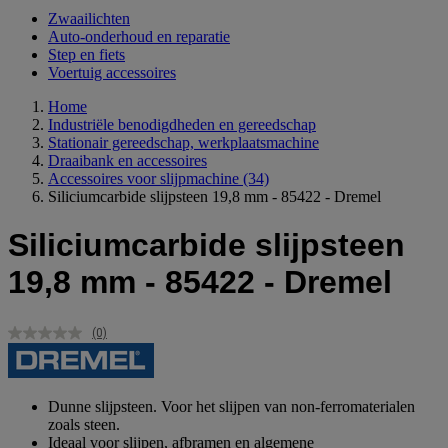
Zwaailichten
Auto-onderhoud en reparatie
Step en fiets
Voertuig accessoires
Home
Industriële benodigdheden en gereedschap
Stationair gereedschap, werkplaatsmachine
Draaibank en accessoires
Accessoires voor slijpmachine
(34)
Siliciumcarbide slijpsteen 19,8 mm - 85422 - Dremel
Siliciumcarbide slijpsteen
19,8 mm - 85422 - Dremel
(0)
Geen
scorewaarde.
Dezelfde
paginalink.
Dunne slijpsteen. Voor het slijpen van non-ferromaterialen
zoals steen.
Ideaal voor slijpen, afbramen en algemene