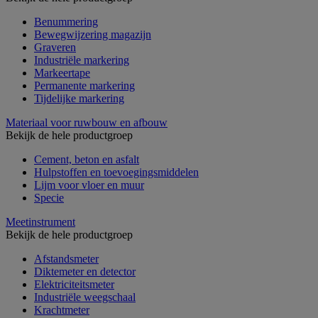
Benummering
Bewegwijzering magazijn
Graveren
Industriële markering
Markeertape
Permanente markering
Tijdelijke markering
Materiaal voor ruwbouw en afbouw
Bekijk de hele productgroep
Cement, beton en asfalt
Hulpstoffen en toevoegingsmiddelen
Lijm voor vloer en muur
Specie
Meetinstrument
Bekijk de hele productgroep
Afstandsmeter
Diktemeter en detector
Elektriciteitsmeter
Industriële weegschaal
Krachtmeter