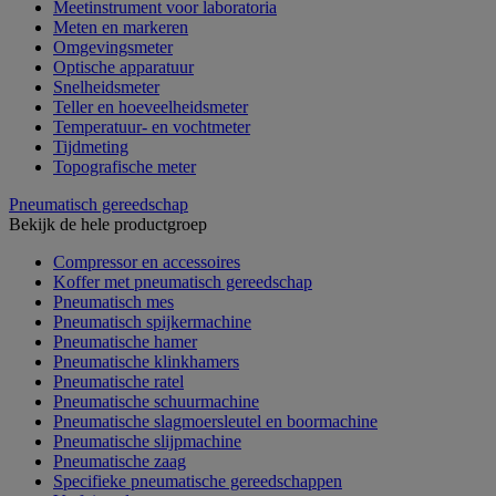
Meetinstrument voor laboratoria
Meten en markeren
Omgevingsmeter
Optische apparatuur
Snelheidsmeter
Teller en hoeveelheidsmeter
Temperatuur- en vochtmeter
Tijdmeting
Topografische meter
Pneumatisch gereedschap
Bekijk de hele productgroep
Compressor en accessoires
Koffer met pneumatisch gereedschap
Pneumatisch mes
Pneumatisch spijkermachine
Pneumatische hamer
Pneumatische klinkhamers
Pneumatische ratel
Pneumatische schuurmachine
Pneumatische slagmoersleutel en boormachine
Pneumatische slijpmachine
Pneumatische zaag
Specifieke pneumatische gereedschappen