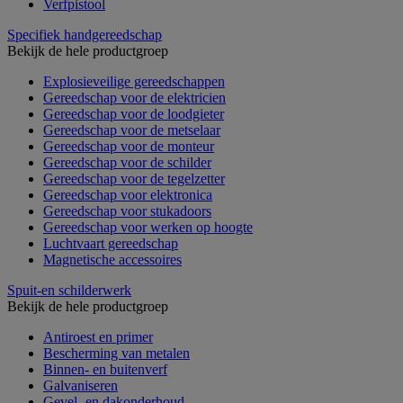
Verfpistool
Specifiek handgereedschap
Bekijk de hele productgroep
Explosieveilige gereedschappen
Gereedschap voor de elektricien
Gereedschap voor de loodgieter
Gereedschap voor de metselaar
Gereedschap voor de monteur
Gereedschap voor de schilder
Gereedschap voor de tegelzetter
Gereedschap voor elektronica
Gereedschap voor stukadoors
Gereedschap voor werken op hoogte
Luchtvaart gereedschap
Magnetische accessoires
Spuit-en schilderwerk
Bekijk de hele productgroep
Antiroest en primer
Bescherming van metalen
Binnen- en buitenverf
Galvaniseren
Gevel- en dakonderhoud