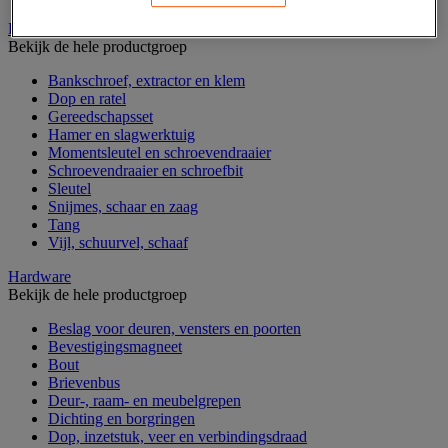
Handgereedschap
Bekijk de hele productgroep
Bankschroef, extractor en klem
Dop en ratel
Gereedschapsset
Hamer en slagwerktuig
Momentsleutel en schroevendraaier
Schroevendraaier en schroefbit
Sleutel
Snijmes, schaar en zaag
Tang
Vijl, schuurvel, schaaf
Hardware
Bekijk de hele productgroep
Beslag voor deuren, vensters en poorten
Bevestigingsmagneet
Bout
Brievenbus
Deur-, raam- en meubelgrepen
Dichting en borgringen
Dop, inzetstuk, veer en verbindingsdraad