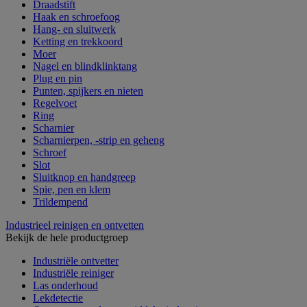
Draadstift
Haak en schroefoog
Hang- en sluitwerk
Ketting en trekkoord
Moer
Nagel en blindklinktang
Plug en pin
Punten, spijkers en nieten
Regelvoet
Ring
Scharnier
Scharnierpen, -strip en geheng
Schroef
Slot
Sluitknop en handgreep
Spie, pen en klem
Trildempend
Industrieel reinigen en ontvetten
Bekijk de hele productgroep
Industriële ontvetter
Industriële reiniger
Las onderhoud
Lekdetectie