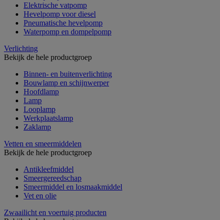
Elektrische vatpomp
Hevelpomp voor diesel
Pneumatische hevelpomp
Waterpomp en dompelpomp
Verlichting
Bekijk de hele productgroep
Binnen- en buitenverlichting
Bouwlamp en schijnwerper
Hoofdlamp
Lamp
Looplamp
Werkplaatslamp
Zaklamp
Vetten en smeermiddelen
Bekijk de hele productgroep
Antikleefmiddel
Smeergereedschap
Smeermiddel en losmaakmiddel
Vet en olie
Zwaailicht en voertuig producten