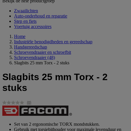
Bekijk de hele productgroep
Zwaailichten
Auto-onderhoud en reparatie
Step en fiets
Voertuig accessoires
Home
Industriële benodigdheden en gereedschap
Handgereedschap
Schroevendraaier en schroefbit
Schroevendraaier
(48)
Slagbits 25 mm Torx - 2 stuks
Slagbits 25 mm Torx - 2
stuks
(0)
Geen
scorewaarde.
Dezelfde
paginalink.
Set van 2 ergonomische TORX mondstukken.
Gebruik met torsiebithouder voor maximale levensduur en