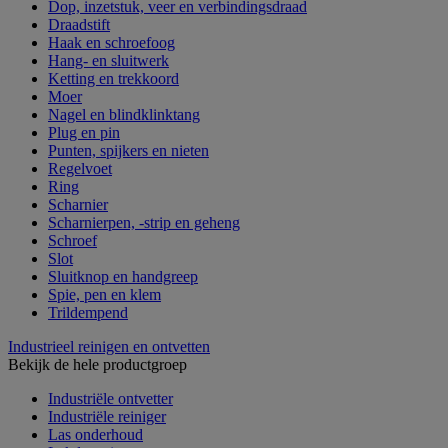
Dop, inzetstuk, veer en verbindingsdraad
Draadstift
Haak en schroefoog
Hang- en sluitwerk
Ketting en trekkoord
Moer
Nagel en blindklinktang
Plug en pin
Punten, spijkers en nieten
Regelvoet
Ring
Scharnier
Scharnierpen, -strip en geheng
Schroef
Slot
Sluitknop en handgreep
Spie, pen en klem
Trildempend
Industrieel reinigen en ontvetten
Bekijk de hele productgroep
Industriële ontvetter
Industriële reiniger
Las onderhoud