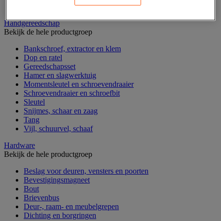
Verrijdbare werktafel
Handgereedschap
Bekijk de hele productgroep
Bankschroef, extractor en klem
Dop en ratel
Gereedschapsset
Hamer en slagwerktuig
Momentsleutel en schroevendraaier
Schroevendraaier en schroefbit
Sleutel
Snijmes, schaar en zaag
Tang
Vijl, schuurvel, schaaf
Hardware
Bekijk de hele productgroep
Beslag voor deuren, vensters en poorten
Bevestigingsmagneet
Bout
Brievenbus
Deur-, raam- en meubelgrepen
Dichting en borgringen