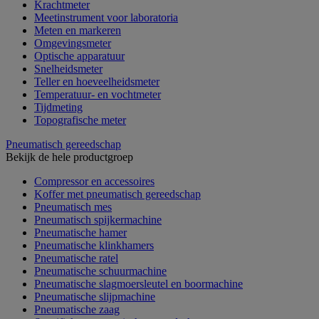
Krachtmeter
Meetinstrument voor laboratoria
Meten en markeren
Omgevingsmeter
Optische apparatuur
Snelheidsmeter
Teller en hoeveelheidsmeter
Temperatuur- en vochtmeter
Tijdmeting
Topografische meter
Pneumatisch gereedschap
Bekijk de hele productgroep
Compressor en accessoires
Koffer met pneumatisch gereedschap
Pneumatisch mes
Pneumatisch spijkermachine
Pneumatische hamer
Pneumatische klinkhamers
Pneumatische ratel
Pneumatische schuurmachine
Pneumatische slagmoersleutel en boormachine
Pneumatische slijpmachine
Pneumatische zaag