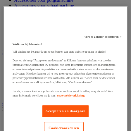
Accessoires voor polijstmachine
Accessoires voor schaafmachine
Accessoires voor schroevendraaier
Accessoires voor schuurmachine
Accessoires voor slijpmachine
Accessoires voor snij- en snoeigereedschap
Accessoires voor snij-schuurmachine
Accessoires voor spijkermachine
Verder zonder accepteren >
Accessoires voor zaag
Welkom bij Manutan!
Elektrische toebehoren en verlichting
Wij vinden het belangrijk om u een bezoek aan onze website op maat te bieden!
Bekijk de hele productgroep
Door op de knop "Accepteren en doorgaan" te klikken, kan ons platform via cookies
informatie uitwisselen met uw browser. Met deze informatie kunnen ons marketingteam
Accessoires voor elektrisch schakelpaneel
en onze internetpartners de prestaties van onze website meten en uw winkelvoorkeuren
Batterij, oplader en kabel
analyseren. Hierdoor kunnen wij u nog meer op uw behoeften afgestemde producten en
Elektrische kabel
passende/gepersonaliseerd reclame aanbieden. Als u meer wilt weten over de doeleinden
Elektrische uitrusting
en voorkeuren voor elk type cookie, klikt u op "Cookievoorkeuren".
Verlengsnoer, stekkerdoos en kapelhaspel
En als je ervoor kiest om je bezoek zonder cookies voort te zetten, mag dat ook! Voor
Wandcontactdoos en schakelaar
meer informatie verwijzen we je naar
onze cookieverklaring.
Gereedschap opbergen
Bekijk de hele productgroep
Accepteren en doorgaan
Assortimentsdoos en gereedschapkoffer
Gereedschapskist en opbergtas
Cookievoorkeuren
Gereedschapskoffer en versterkte kist