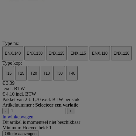
Type nr.:
ENX.140
ENX.130
ENX.125
ENX.115
ENX.110
ENX.120
Type kop:
T15
T25
T20
T10
T30
T40
€ 3,39
excl. BTW
€ 4,10
incl. BTW
Pakket van 2
€ 1,70 excl. BTW per stuk
Artikelnummer :
Selecteer een variatie
-
+
In winkelwagen
Dit artikel is momenteel niet beschikbaar
Minimum Hoeveelheid: 1
Offerte aanvragen