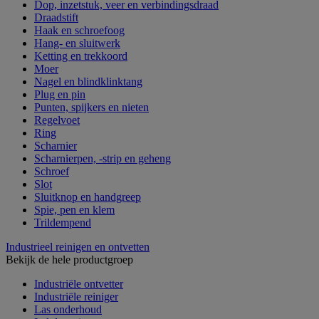
Dop, inzetstuk, veer en verbindingsdraad
Draadstift
Haak en schroefoog
Hang- en sluitwerk
Ketting en trekkoord
Moer
Nagel en blindklinktang
Plug en pin
Punten, spijkers en nieten
Regelvoet
Ring
Scharnier
Scharnierpen, -strip en geheng
Schroef
Slot
Sluitknop en handgreep
Spie, pen en klem
Trildempend
Industrieel reinigen en ontvetten
Bekijk de hele productgroep
Industriële ontvetter
Industriële reiniger
Las onderhoud