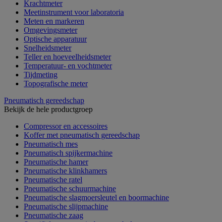
Krachtmeter
Meetinstrument voor laboratoria
Meten en markeren
Omgevingsmeter
Optische apparatuur
Snelheidsmeter
Teller en hoeveelheidsmeter
Temperatuur- en vochtmeter
Tijdmeting
Topografische meter
Pneumatisch gereedschap
Bekijk de hele productgroep
Compressor en accessoires
Koffer met pneumatisch gereedschap
Pneumatisch mes
Pneumatisch spijkermachine
Pneumatische hamer
Pneumatische klinkhamers
Pneumatische ratel
Pneumatische schuurmachine
Pneumatische slagmoersleutel en boormachine
Pneumatische slijpmachine
Pneumatische zaag