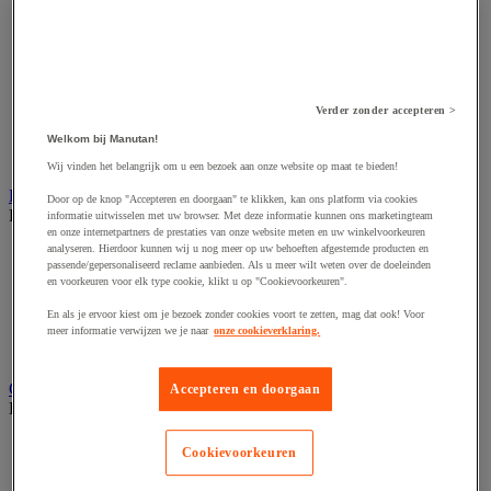
Accessoires voor polijstmachine
Accessoires voor schaafmachine
Accessoires voor schroevendraaier
Accessoires voor schuurmachine
Accessoires voor slijpmachine
Accessoires voor snij- en snoeigereedschap
Verder zonder accepteren >
Accessoires voor snij-schuurmachine
Accessoires voor spijkermachine
Welkom bij Manutan!
Accessoires voor zaag
Wij vinden het belangrijk om u een bezoek aan onze website op maat te bieden!
Elektrische toebehoren en verlichting
Door op de knop "Accepteren en doorgaan" te klikken, kan ons platform via cookies
Bekijk de hele productgroep
informatie uitwisselen met uw browser. Met deze informatie kunnen ons marketingteam
en onze internetpartners de prestaties van onze website meten en uw winkelvoorkeuren
analyseren. Hierdoor kunnen wij u nog meer op uw behoeften afgestemde producten en
Accessoires voor elektrisch schakelpaneel
passende/gepersonaliseerd reclame aanbieden. Als u meer wilt weten over de doeleinden
Batterij, oplader en kabel
en voorkeuren voor elk type cookie, klikt u op "Cookievoorkeuren".
Elektrische kabel
Elektrische uitrusting
En als je ervoor kiest om je bezoek zonder cookies voort te zetten, mag dat ook! Voor
Verlengsnoer, stekkerdoos en kapelhaspel
meer informatie verwijzen we je naar
onze cookieverklaring.
Wandcontactdoos en schakelaar
Gereedschap opbergen
Accepteren en doorgaan
Bekijk de hele productgroep
Assortimentsdoos en gereedschapkoffer
Cookievoorkeuren
Gereedschapskist en opbergtas
Gereedschapskoffer en versterkte kist