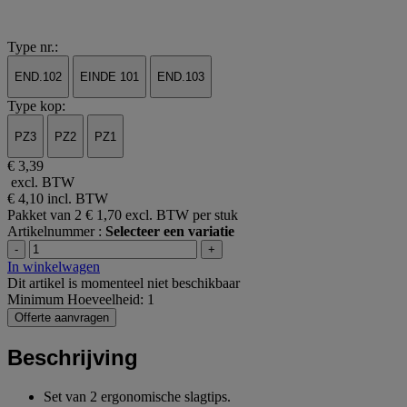
Type nr.:
END.102
EINDE 101
END.103
Type kop:
PZ3
PZ2
PZ1
€ 3,39
excl. BTW
€ 4,10
incl. BTW
Pakket van 2
€ 1,70 excl. BTW per stuk
Artikelnummer :
Selecteer een variatie
-
+
In winkelwagen
Dit artikel is momenteel niet beschikbaar
Minimum Hoeveelheid: 1
Offerte aanvragen
Beschrijving
Set van 2 ergonomische slagtips.