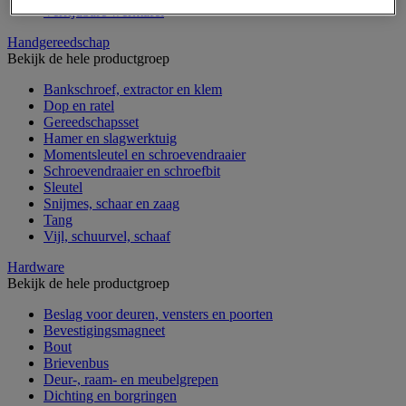
Verrijdbare werktafel
Handgereedschap
Bekijk de hele productgroep
Bankschroef, extractor en klem
Dop en ratel
Gereedschapsset
Hamer en slagwerktuig
Momentsleutel en schroevendraaier
Schroevendraaier en schroefbit
Sleutel
Snijmes, schaar en zaag
Tang
Vijl, schuurvel, schaaf
Hardware
Bekijk de hele productgroep
Beslag voor deuren, vensters en poorten
Bevestigingsmagneet
Bout
Brievenbus
Deur-, raam- en meubelgrepen
Dichting en borgringen