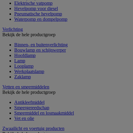
Elektrische vatpomp
Hevelpomp voor diesel
Pneumatische hevelpomp
Waterpomp en dompelpomp
Verlichting
Bekijk de hele productgroep
Binnen- en buitenverlichting
Bouwlamp en schijnwerper
Hoofdlamp
Lamp
Looplamp
Werkplaatslamp
Zaklamp
Vetten en smeermiddelen
Bekijk de hele productgroep
Antikleefmiddel
Smeergereedschap
Smeermiddel en losmaakmiddel
Vet en olie
Zwaailicht en voertuig producten