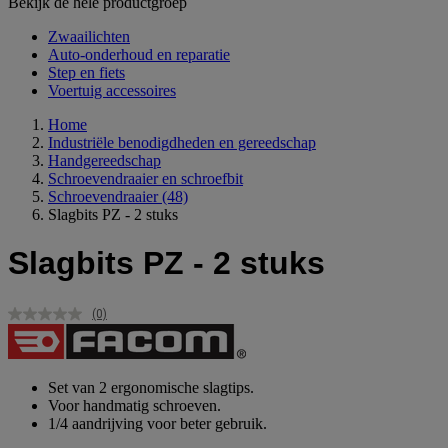
Bekijk de hele productgroep
Zwaailichten
Auto-onderhoud en reparatie
Step en fiets
Voertuig accessoires
Home
Industriële benodigdheden en gereedschap
Handgereedschap
Schroevendraaier en schroefbit
Schroevendraaier
(48)
Slagbits PZ - 2 stuks
Slagbits PZ - 2 stuks
(0)
Geen
scorewaarde.
Dezelfde
paginalink.
Set van 2 ergonomische slagtips.
Voor handmatig schroeven.
1/4 aandrijving voor beter gebruik.