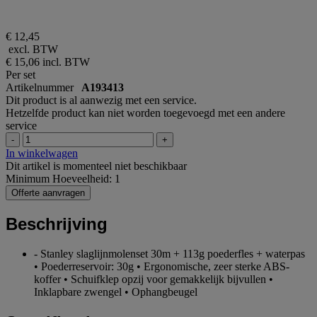
€ 12,45
excl. BTW
€ 15,06
incl. BTW
Per set
Artikelnummer
A193413
Dit product is al aanwezig met een service.
Hetzelfde product kan niet worden toegevoegd met een andere
service
-
+
In winkelwagen
Dit artikel is momenteel niet beschikbaar
Minimum Hoeveelheid: 1
Offerte aanvragen
Beschrijving
- Stanley slaglijnmolenset 30m + 113g poederfles + waterpas
• Poederreservoir: 30g • Ergonomische, zeer sterke ABS-
koffer • Schuifklep opzij voor gemakkelijk bijvullen •
Inklapbare zwengel • Ophangbeugel