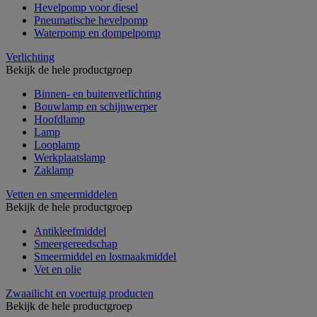
Hevelpomp voor diesel
Pneumatische hevelpomp
Waterpomp en dompelpomp
Verlichting
Bekijk de hele productgroep
Binnen- en buitenverlichting
Bouwlamp en schijnwerper
Hoofdlamp
Lamp
Looplamp
Werkplaatslamp
Zaklamp
Vetten en smeermiddelen
Bekijk de hele productgroep
Antikleefmiddel
Smeergereedschap
Smeermiddel en losmaakmiddel
Vet en olie
Zwaailicht en voertuig producten
Bekijk de hele productgroep