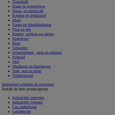
Draadstift
Haak en schroefoog
Hang- en sluitwerk
Ketting en trekkoord
Moer
Nagel en blindklinktang
Plug en pin
Punten, spijkers en nieten
Regelvoet
Ring
Scharnier
Scharnierpen, -strip en geheng
Schroef
Slot
Sluitknop en handgreep
Spie, pen en klem
Trildempend
Industrieel reinigen en ontvetten
Bekijk de hele productgroep
Industriële ontvetter
Industriële reiniger
Las onderhoud
Lekdetectie