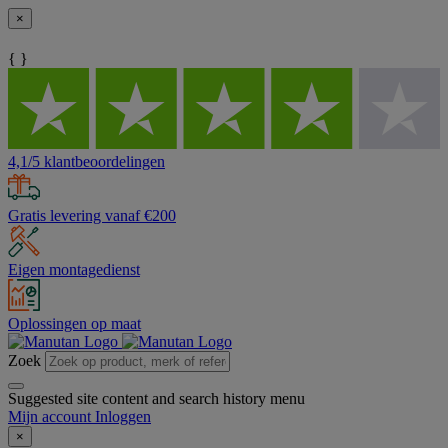
×
{ }
4,1/5 klantbeoordelingen
Gratis levering vanaf €200
Eigen montagedienst
Oplossingen op maat
Zoek
Suggested site content and search history menu
Mijn account
Inloggen
×