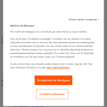
Accessoires voor schaafmachine
Accessoires voor schroevendraaier
Accessoires voor schuurmachine
Accessoires voor slijpmachine
Accessoires voor snij- en snoeigereedschap
Verder zonder accepteren >
Accessoires voor snij-schuurmachine
Accessoires voor spijkermachine
Welkom bij Manutan!
Accessoires voor zaag
Wij vinden het belangrijk om u een bezoek aan onze website op maat te bieden!
Elektrische toebehoren en verlichting
Door op de knop "Accepteren en doorgaan" te klikken, kan ons platform via cookies
Bekijk de hele productgroep
informatie uitwisselen met uw browser. Met deze informatie kunnen ons marketingteam
en onze internetpartners de prestaties van onze website meten en uw winkelvoorkeuren
analyseren. Hierdoor kunnen wij u nog meer op uw behoeften afgestemde producten en
Accessoires voor elektrisch schakelpaneel
passende/gepersonaliseerd reclame aanbieden. Als u meer wilt weten over de doeleinden
Batterij, oplader en kabel
en voorkeuren voor elk type cookie, klikt u op "Cookievoorkeuren".
Elektrische kabel
Elektrische uitrusting
En als je ervoor kiest om je bezoek zonder cookies voort te zetten, mag dat ook! Voor
Verlengsnoer, stekkerdoos en kapelhaspel
meer informatie verwijzen we je naar
onze cookieverklaring.
Wandcontactdoos en schakelaar
Gereedschap opbergen
Accepteren en doorgaan
Bekijk de hele productgroep
Assortimentsdoos en gereedschapkoffer
Cookievoorkeuren
Gereedschapskist en opbergtas
Gereedschapskoffer en versterkte kist
Verrijdbare werktafel