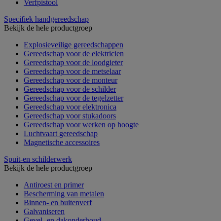
Verfpistool
Specifiek handgereedschap
Bekijk de hele productgroep
Explosieveilige gereedschappen
Gereedschap voor de elektricien
Gereedschap voor de loodgieter
Gereedschap voor de metselaar
Gereedschap voor de monteur
Gereedschap voor de schilder
Gereedschap voor de tegelzetter
Gereedschap voor elektronica
Gereedschap voor stukadoors
Gereedschap voor werken op hoogte
Luchtvaart gereedschap
Magnetische accessoires
Spuit-en schilderwerk
Bekijk de hele productgroep
Antiroest en primer
Bescherming van metalen
Binnen- en buitenverf
Galvaniseren
Gevel- en dakonderhoud