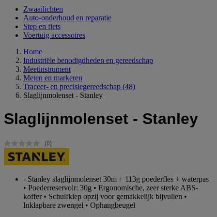
Zwaailichten
Auto-onderhoud en reparatie
Step en fiets
Voertuig accessoires
Home
Industriële benodigdheden en gereedschap
Meetinstrument
Meten en markeren
Traceer- en precisiegereedschap
(48)
Slaglijnmolenset - Stanley
Slaglijnmolenset - Stanley
(0)
Geen
scorewaarde.
Dezelfde
paginalink.
- Stanley slaglijnmolenset 30m + 113g poederfles + waterpas
• Poederreservoir: 30g • Ergonomische, zeer sterke ABS-
koffer • Schuifklep opzij voor gemakkelijk bijvullen •
Inklapbare zwengel • Ophangbeugel