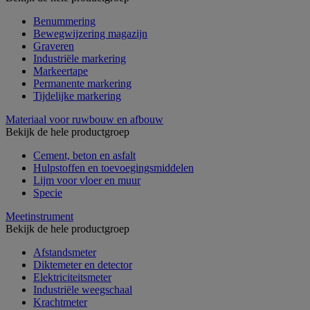
Benummering
Bewegwijzering magazijn
Graveren
Industriële markering
Markeertape
Permanente markering
Tijdelijke markering
Materiaal voor ruwbouw en afbouw
Bekijk de hele productgroep
Cement, beton en asfalt
Hulpstoffen en toevoegingsmiddelen
Lijm voor vloer en muur
Specie
Meetinstrument
Bekijk de hele productgroep
Afstandsmeter
Diktemeter en detector
Elektriciteitsmeter
Industriële weegschaal
Krachtmeter