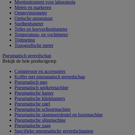
Meetinstrument voor laboratoria
Meten en markeren
Omgevingsmeter
Optische apparatuur
Snelheidsmeter
Teller en hoeveelheidsmeter
Temperatuur- en vochtmeter
Tijdmeting
Topografische meter
Pneumatisch gereedschap
Bekijk de hele productgroep
Compressor en accessoires
Koffer met pneumatisch gereedschap
Pneumatisch mes
Pneumatisch spijkermachine
Pneumatische hamer
Pneumatische klinkhamers
Pneumatische ratel
Pneumatische schuurmachine
Pneumatische slagmoersleutel en boormachine
Pneumatische slijpmachine
Pneumatische zaag
Specifieke pneumatische gereedschappen