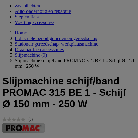
Zwaailichten
Auto-onderhoud en reparatie
Step en fiets
Voertuig accessoires
Home
Industriële benodigdheden en gereedschap
Stationair gereedschap, werkplaatsmachine
Draaibank en accessoires
Slijpmachine
(9)
Slijpmachine schijf/band PROMAC 315 BE 1 - Schijf Ø 150
mm - 250 W
Slijpmachine schijf/band
PROMAC 315 BE 1 - Schijf
Ø 150 mm - 250 W
(0)
Geen
scorewaarde.
Dezelfde
paginalink.