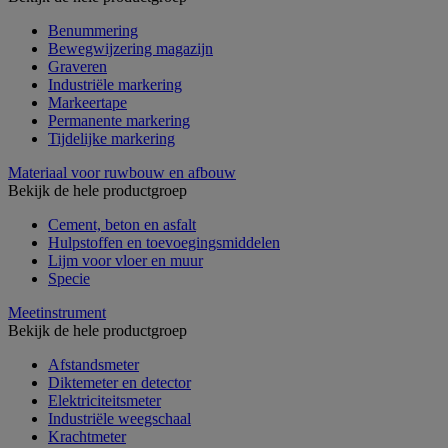
Benummering
Bewegwijzering magazijn
Graveren
Industriële markering
Markeertape
Permanente markering
Tijdelijke markering
Materiaal voor ruwbouw en afbouw
Bekijk de hele productgroep
Cement, beton en asfalt
Hulpstoffen en toevoegingsmiddelen
Lijm voor vloer en muur
Specie
Meetinstrument
Bekijk de hele productgroep
Afstandsmeter
Diktemeter en detector
Elektriciteitsmeter
Industriële weegschaal
Krachtmeter