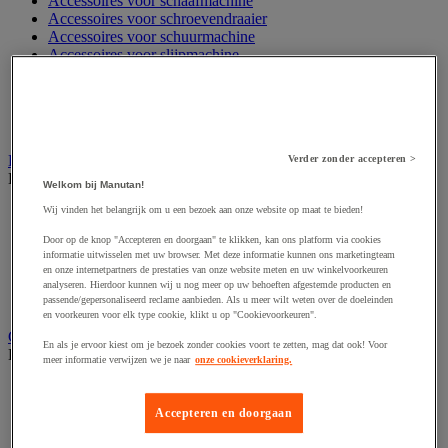
Accessoires voor schaafmachine
Accessoires voor schroevendraaier
Accessoires voor schuurmachine
Accessoires voor slijpmachine
Accessoires voor snij- en snoeigereedschap
Accessoires voor snij-schuurmachine
Accessoires voor spijkermachine
Accessoires voor zaag
Elektrische toebehoren en verlichting
Verder zonder accepteren >
Bekijk de hele productgroep
Welkom bij Manutan!
Accessoires voor elektrisch schakelpaneel
Wij vinden het belangrijk om u een bezoek aan onze website op maat te bieden!
Batterij, oplader en kabel
Door op de knop "Accepteren en doorgaan" te klikken, kan ons platform via cookies
Elektrische kabel
informatie uitwisselen met uw browser. Met deze informatie kunnen ons marketingteam
Elektrische uitrusting
en onze internetpartners de prestaties van onze website meten en uw winkelvoorkeuren
Verlengsnoer, stekkerdoos en kapelhaspel
analyseren. Hierdoor kunnen wij u nog meer op uw behoeften afgestemde producten en
Wandcontactdoos en schakelaar
passende/gepersonaliseerd reclame aanbieden. Als u meer wilt weten over de doeleinden
en voorkeuren voor elk type cookie, klikt u op "Cookievoorkeuren".
Gereedschap opbergen
En als je ervoor kiest om je bezoek zonder cookies voort te zetten, mag dat ook! Voor
Bekijk de hele productgroep
meer informatie verwijzen we je naar
onze cookieverklaring.
Assortimentsdoos en gereedschapkoffer
Gereedschapskist en opbergtas
Accepteren en doorgaan
Gereedschapskoffer en versterkte kist
Verrijdbare werktafel