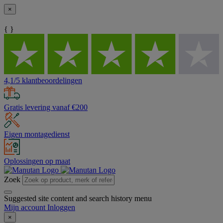
×
{ }
4,1/5 klantbeoordelingen
Gratis levering vanaf €200
Eigen montagedienst
Oplossingen op maat
Zoek
Suggested site content and search history menu
Mijn account
Inloggen
×