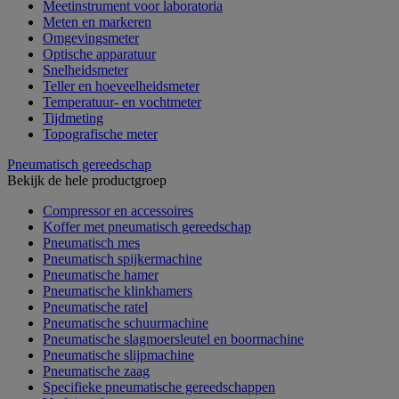
Meetinstrument voor laboratoria
Meten en markeren
Omgevingsmeter
Optische apparatuur
Snelheidsmeter
Teller en hoeveelheidsmeter
Temperatuur- en vochtmeter
Tijdmeting
Topografische meter
Pneumatisch gereedschap
Bekijk de hele productgroep
Compressor en accessoires
Koffer met pneumatisch gereedschap
Pneumatisch mes
Pneumatisch spijkermachine
Pneumatische hamer
Pneumatische klinkhamers
Pneumatische ratel
Pneumatische schuurmachine
Pneumatische slagmoersleutel en boormachine
Pneumatische slijpmachine
Pneumatische zaag
Specifieke pneumatische gereedschappen