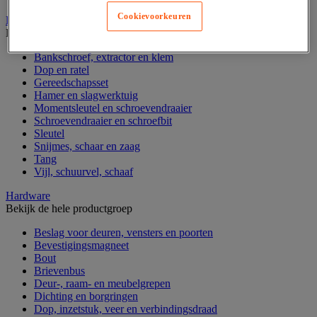
Cookievoorkeuren
Handgereedschap
Bekijk de hele productgroep
Bankschroef, extractor en klem
Dop en ratel
Gereedschapsset
Hamer en slagwerktuig
Momentsleutel en schroevendraaier
Schroevendraaier en schroefbit
Sleutel
Snijmes, schaar en zaag
Tang
Vijl, schuurvel, schaaf
Hardware
Bekijk de hele productgroep
Beslag voor deuren, vensters en poorten
Bevestigingsmagneet
Bout
Brievenbus
Deur-, raam- en meubelgrepen
Dichting en borgringen
Dop, inzetstuk, veer en verbindingsdraad