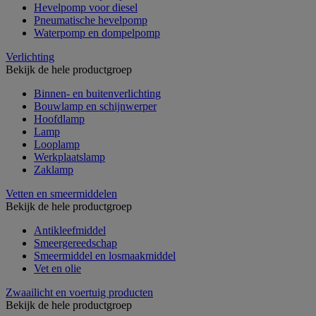
Hevelpomp voor diesel
Pneumatische hevelpomp
Waterpomp en dompelpomp
Verlichting
Bekijk de hele productgroep
Binnen- en buitenverlichting
Bouwlamp en schijnwerper
Hoofdlamp
Lamp
Looplamp
Werkplaatslamp
Zaklamp
Vetten en smeermiddelen
Bekijk de hele productgroep
Antikleefmiddel
Smeergereedschap
Smeermiddel en losmaakmiddel
Vet en olie
Zwaailicht en voertuig producten
Bekijk de hele productgroep