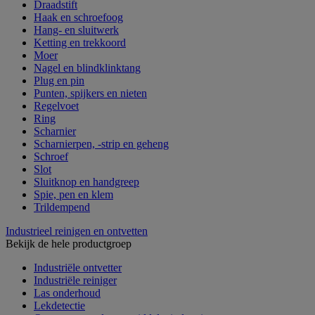
Draadstift
Haak en schroefoog
Hang- en sluitwerk
Ketting en trekkoord
Moer
Nagel en blindklinktang
Plug en pin
Punten, spijkers en nieten
Regelvoet
Ring
Scharnier
Scharnierpen, -strip en geheng
Schroef
Slot
Sluitknop en handgreep
Spie, pen en klem
Trildempend
Industrieel reinigen en ontvetten
Bekijk de hele productgroep
Industriële ontvetter
Industriële reiniger
Las onderhoud
Lekdetectie