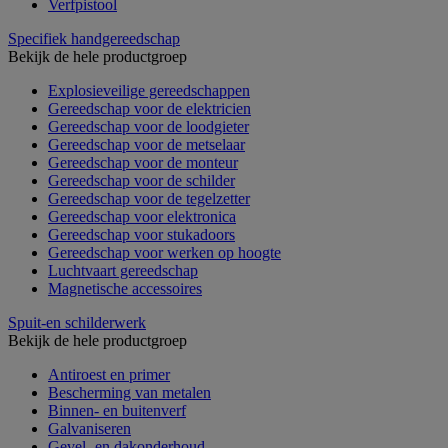
Verfpistool
Specifiek handgereedschap
Bekijk de hele productgroep
Explosieveilige gereedschappen
Gereedschap voor de elektricien
Gereedschap voor de loodgieter
Gereedschap voor de metselaar
Gereedschap voor de monteur
Gereedschap voor de schilder
Gereedschap voor de tegelzetter
Gereedschap voor elektronica
Gereedschap voor stukadoors
Gereedschap voor werken op hoogte
Luchtvaart gereedschap
Magnetische accessoires
Spuit-en schilderwerk
Bekijk de hele productgroep
Antiroest en primer
Bescherming van metalen
Binnen- en buitenverf
Galvaniseren
Gevel- en dakonderhoud