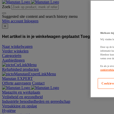
Zoek
Suggested site content and search history menu
Mijn account
Inloggen
×
Welkom bij
Het artikel is in je winkelwagen geplaatst
Toegevoegd aan
Wij vinden h
Naar winkelwagen
Door op de k
Verder winkelen
informatie ku
Hierdoor kun
Categorieën
weten over de
Aanbiedingen
En als je erv
Refurbished producten
cookieverkla
Manutan EXPERT
Offerte aanvragen
Contact
Cookiev
Magazijn en werkplaats
Veiligheid en gezondheid
Industriële benodigdheden en gereedschap
Verpakking en opslag
Hygiëne