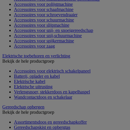
Accessoires voor polijstmachine
Accessoires voor schaafmachine
Accessoires voor schroevendraaier
Accessoires voor schuurmachine
Accessoires voor slijpmachine
Accessoires voor snij- en snoeigereedschap
Accessoires voor snij-schuurmachine
Accessoires voor spijkermachine
Accessoires voor zaag
Elektrische toebehoren en verlichting
Bekijk de hele productgroep
Accessoires voor elektrisch schakelpaneel
Batterij, oplader en kabel
Elektrische kabel
Elektrische uitrusting
Verlengsnoer, stekkerdoos en kapelhaspel
Wandcontactdoos en schakelaar
Gereedschap opbergen
Bekijk de hele productgroep
Assortimentsdoos en gereedschapkoffer
Gereedschapskist en opbergtas