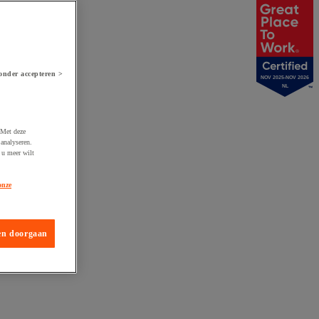
onder accepteren >
NOV 2025-NOV 2026
NL
 Met deze
analyseren.
 u meer wilt
onze
en doorgaan