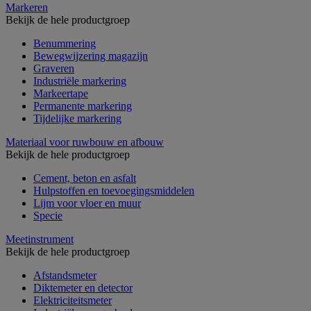
Markeren
Bekijk de hele productgroep
Benummering
Bewegwijzering magazijn
Graveren
Industriële markering
Markeertape
Permanente markering
Tijdelijke markering
Materiaal voor ruwbouw en afbouw
Bekijk de hele productgroep
Cement, beton en asfalt
Hulpstoffen en toevoegingsmiddelen
Lijm voor vloer en muur
Specie
Meetinstrument
Bekijk de hele productgroep
Afstandsmeter
Diktemeter en detector
Elektriciteitsmeter