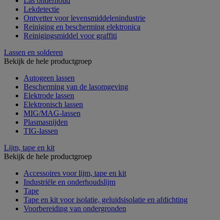
Las onderhoud
Lekdetectie
Ontvetter voor levensmiddelenindustrie
Reiniging en bescherming elektronica
Reinigingsmiddel voor graffiti
Lassen en solderen
Bekijk de hele productgroep
Autogeen lassen
Bescherming van de lasomgeving
Elektrode lassen
Elektronisch lassen
MIG/MAG-lassen
Plasmasnijden
TIG-lassen
Lijm, tape en kit
Bekijk de hele productgroep
Accessoires voor lijm, tape en kit
Industriële en onderhoudslijm
Tape
Tape en kit voor isolatie, geluidsisolatie en afdichting
Voorbereiding van ondergronden