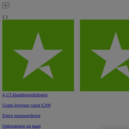
×
{ }
4,1/5 klantbeoordelingen
Gratis levering vanaf €200
Eigen montagedienst
Oplossingen op maat