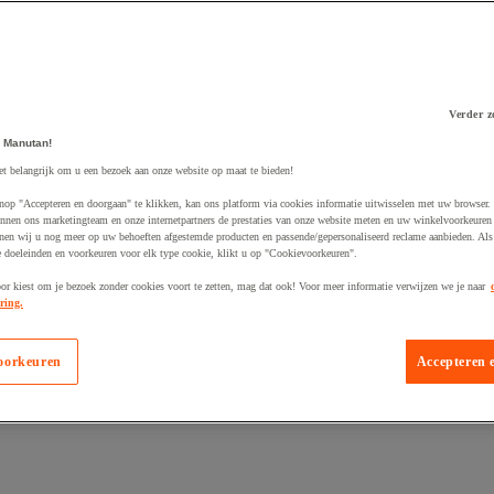
Verder z
 Manutan!
 winkelwagen
et belangrijk om u een bezoek aan onze website op maat te bieden!
nop "Accepteren en doorgaan" te klikken, kan ons platform via cookies informatie uitwisselen met uw browser.
nnen ons marketingteam en onze internetpartners de prestaties van onze website meten en uw winkelvoorkeuren 
nen wij u nog meer op uw behoeften afgestemde producten en passende/gepersonaliseerd reclame aanbieden. Als
 doeleinden en voorkeuren voor elk type cookie, klikt u op "Cookievoorkeuren".
oor kiest om je bezoek zonder cookies voort te zetten, mag dat ook! Voor meer informatie verwijzen we je naar
ring.
oorkeuren
Accepteren 