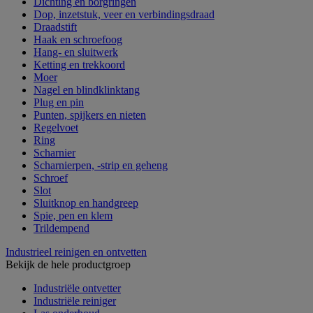
Dichting en borgringen
Dop, inzetstuk, veer en verbindingsdraad
Draadstift
Haak en schroefoog
Hang- en sluitwerk
Ketting en trekkoord
Moer
Nagel en blindklinktang
Plug en pin
Punten, spijkers en nieten
Regelvoet
Ring
Scharnier
Scharnierpen, -strip en geheng
Schroef
Slot
Sluitknop en handgreep
Spie, pen en klem
Trildempend
Industrieel reinigen en ontvetten
Bekijk de hele productgroep
Industriële ontvetter
Industriële reiniger