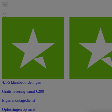
×
{ }
4,1/5 klantbeoordelingen
Gratis levering vanaf €200
Eigen montagedienst
Oplossingen op maat