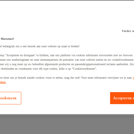
Verder z
 Manutan!
 winkelwagen
et belangrijk om u een bezoek aan onze website op maat te bieden!
nop "Accepteren en doorgaan" te klikken, kan ons platform via cookies informatie uitwisselen met uw browser.
nnen ons marketingteam en onze internetpartners de prestaties van onze website meten en uw winkelvoorkeuren 
nen wij u nog meer op uw behoeften afgestemde producten en passende/gepersonaliseerd reclame aanbieden. Als
 doeleinden en voorkeuren voor elk type cookie, klikt u op "Cookievoorkeuren".
oor kiest om je bezoek zonder cookies voort te zetten, mag dat ook! Voor meer informatie verwijzen we je naar
ring.
oorkeuren
Accepteren 