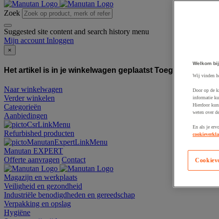
Zoek
Suggested site content and search history menu
Mijn account
Inloggen
×
Welkom bij
Het artikel is in je winkelwagen geplaatst
Toegevoegd aan
Wij vinden h
Naar winkelwagen
Door op de k
Verder winkelen
informatie ku
Hierdoor kun
Categorieën
weten over de
Aanbiedingen
En als je erv
Refurbished producten
cookieverkla
Manutan EXPERT
Offerte aanvragen
Contact
Cookiev
Magazijn en werkplaats
Veiligheid en gezondheid
Industriële benodigdheden en gereedschap
Verpakking en opslag
Hygiëne