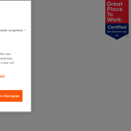
onder accepteren >
NOV 2025-NOV 2026
NL
 Met deze
analyseren.
 u meer wilt
onze
en doorgaan