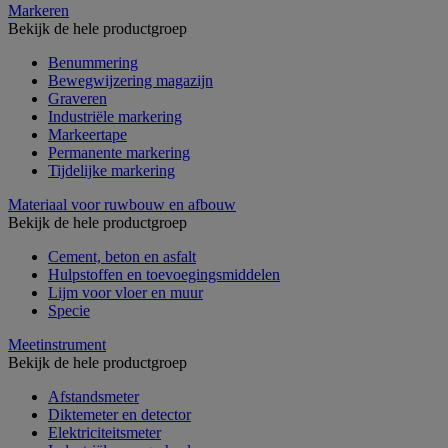
Markeren
Bekijk de hele productgroep
Benummering
Bewegwijzering magazijn
Graveren
Industriële markering
Markeertape
Permanente markering
Tijdelijke markering
Materiaal voor ruwbouw en afbouw
Bekijk de hele productgroep
Cement, beton en asfalt
Hulpstoffen en toevoegingsmiddelen
Lijm voor vloer en muur
Specie
Meetinstrument
Bekijk de hele productgroep
Afstandsmeter
Diktemeter en detector
Elektriciteitsmeter