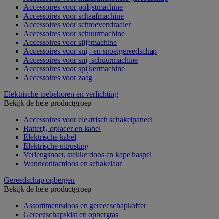
Accessoires voor polijstmachine
Accessoires voor schaafmachine
Accessoires voor schroevendraaier
Accessoires voor schuurmachine
Accessoires voor slijpmachine
Accessoires voor snij- en snoeigereedschap
Accessoires voor snij-schuurmachine
Accessoires voor spijkermachine
Accessoires voor zaag
Elektrische toebehoren en verlichting
Bekijk de hele productgroep
Accessoires voor elektrisch schakelpaneel
Batterij, oplader en kabel
Elektrische kabel
Elektrische uitrusting
Verlengsnoer, stekkerdoos en kapelhaspel
Wandcontactdoos en schakelaar
Gereedschap opbergen
Bekijk de hele productgroep
Assortimentsdoos en gereedschapkoffer
Gereedschapskist en opbergtas