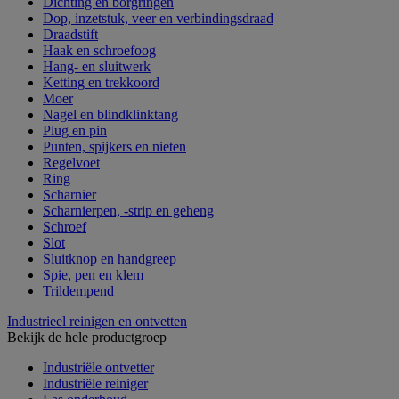
Dichting en borgringen
Dop, inzetstuk, veer en verbindingsdraad
Draadstift
Haak en schroefoog
Hang- en sluitwerk
Ketting en trekkoord
Moer
Nagel en blindklinktang
Plug en pin
Punten, spijkers en nieten
Regelvoet
Ring
Scharnier
Scharnierpen, -strip en geheng
Schroef
Slot
Sluitknop en handgreep
Spie, pen en klem
Trildempend
Industrieel reinigen en ontvetten
Bekijk de hele productgroep
Industriële ontvetter
Industriële reiniger