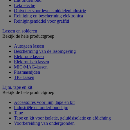
Las onderhoud
Lekdetectie
Ontvetter voor levensmiddelenindustrie
Reiniging en bescherming elektronica
Reinigingsmiddel voor graffiti
Lassen en solderen
Bekijk de hele productgroep
Autogeen lassen
Bescherming van de lasomgeving
Elektrode lassen
Elektronisch lassen
MIG/MAG-lassen
Plasmasnijden
TIG-lassen
Lijm, tape en kit
Bekijk de hele productgroep
Accessoires voor lijm, tape en kit
Industriële en onderhoudslijm
Tape
Tape en kit voor isolatie, geluidsisolatie en afdichting
Voorbereiding van ondergronden