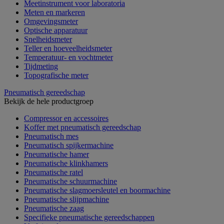
Meetinstrument voor laboratoria
Meten en markeren
Omgevingsmeter
Optische apparatuur
Snelheidsmeter
Teller en hoeveelheidsmeter
Temperatuur- en vochtmeter
Tijdmeting
Topografische meter
Pneumatisch gereedschap
Bekijk de hele productgroep
Compressor en accessoires
Koffer met pneumatisch gereedschap
Pneumatisch mes
Pneumatisch spijkermachine
Pneumatische hamer
Pneumatische klinkhamers
Pneumatische ratel
Pneumatische schuurmachine
Pneumatische slagmoersleutel en boormachine
Pneumatische slijpmachine
Pneumatische zaag
Specifieke pneumatische gereedschappen