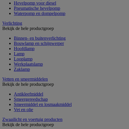
Hevelpomp voor diesel
Pneumatische hevelpomp
Waterpomp en dompelpomp
Verlichting
Bekijk de hele productgroep
Binnen- en buitenverlichting
Bouwlamp en schijnwerper
Hoofdlamp
Lamp
Looplamp
Werkplaatslamp
Zaklamp
Vetten en smeermiddelen
Bekijk de hele productgroep
Antikleefmiddel
Smeergereedschap
Smeermiddel en losmaakmiddel
Vet en olie
Zwaailicht en voertuig producten
Bekijk de hele productgroep