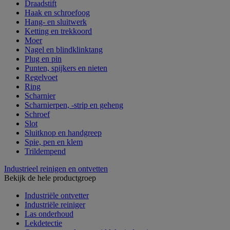
Draadstift
Haak en schroefoog
Hang- en sluitwerk
Ketting en trekkoord
Moer
Nagel en blindklinktang
Plug en pin
Punten, spijkers en nieten
Regelvoet
Ring
Scharnier
Scharnierpen, -strip en geheng
Schroef
Slot
Sluitknop en handgreep
Spie, pen en klem
Trildempend
Industrieel reinigen en ontvetten
Bekijk de hele productgroep
Industriële ontvetter
Industriële reiniger
Las onderhoud
Lekdetectie