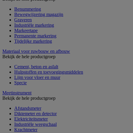
Benummering
Bewegwijzering magazijn
Graveren
Industriële markering
Markeertape
Permanente markering
Tijdelijke markering
Materiaal voor ruwbouw en afbouw
Bekijk de hele productgroep
Cement, beton en asfalt
Hulpstoffen en toevoegingsmiddelen
Lijm voor vloer en muur
Specie
Meetinstrument
Bekijk de hele productgroep
Afstandsmeter
Diktemeter en detector
Elektriciteitsmeter
Industriële weegschaal
Krachtmeter