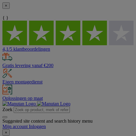
×
{ }
4,1/5 klantbeoordelingen
Gratis levering vanaf €200
Eigen montagedienst
Oplossingen op maat
Zoek
Suggested site content and search history menu
Mijn account
Inloggen
×