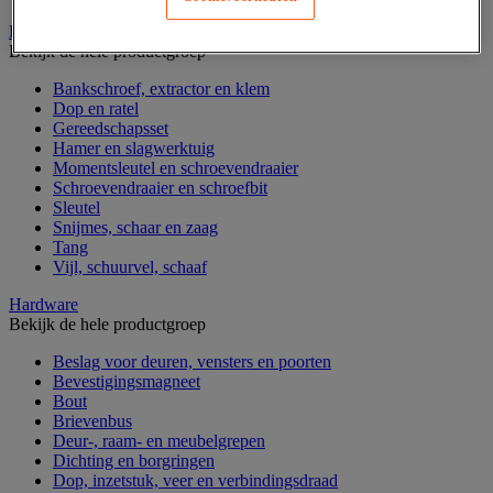
Handgereedschap
Bekijk de hele productgroep
Bankschroef, extractor en klem
Dop en ratel
Gereedschapsset
Hamer en slagwerktuig
Momentsleutel en schroevendraaier
Schroevendraaier en schroefbit
Sleutel
Snijmes, schaar en zaag
Tang
Vijl, schuurvel, schaaf
Hardware
Bekijk de hele productgroep
Beslag voor deuren, vensters en poorten
Bevestigingsmagneet
Bout
Brievenbus
Deur-, raam- en meubelgrepen
Dichting en borgringen
Dop, inzetstuk, veer en verbindingsdraad