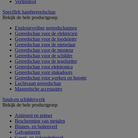
Verfpistool
Specifiek handgereedschap
Bekijk de hele productgroep
Explosieveilige gereedschappen
Gereedschap voor de elektricien
Gereedschap voor de loodgieter
Gereedschap voor de metselaar
Gereedschap voor de monteur
Gereedschap voor de schilder
Gereedschap voor de tegelzetter
Gereedschap voor elektronica
Gereedschap voor stukadoors
Gereedschap voor werken op hoogte
Luchtvaart gereedschap
Magnetische accessoires
Spuit-en schilderwerk
Bekijk de hele productgroep
Antiroest en primer
Bescherming van metalen
Binnen- en buitenverf
Galvaniseren
Gevel- en dakonderhoud