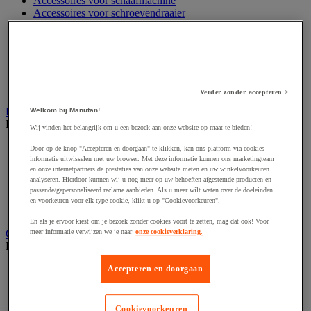
Accessoires voor schaafmachine
Accessoires voor schroevendraaier
Accessoires voor schuurmachine
Accessoires voor slijpmachine
Accessoires voor snij- en snoeigereedschap
Accessoires voor snij-schuurmachine
Accessoires voor spijkermachine
Accessoires voor zaag
Verder zonder accepteren >
Elektrische toebehoren en verlichting
Welkom bij Manutan!
Bekijk de hele productgroep
Wij vinden het belangrijk om u een bezoek aan onze website op maat te bieden!
Accessoires voor elektrisch schakelpaneel
Door op de knop "Accepteren en doorgaan" te klikken, kan ons platform via cookies
Batterij, oplader en kabel
informatie uitwisselen met uw browser. Met deze informatie kunnen ons marketingteam
en onze internetpartners de prestaties van onze website meten en uw winkelvoorkeuren
Elektrische kabel
analyseren. Hierdoor kunnen wij u nog meer op uw behoeften afgestemde producten en
Elektrische uitrusting
passende/gepersonaliseerd reclame aanbieden. Als u meer wilt weten over de doeleinden
Verlengsnoer, stekkerdoos en kapelhaspel
en voorkeuren voor elk type cookie, klikt u op "Cookievoorkeuren".
Wandcontactdoos en schakelaar
En als je ervoor kiest om je bezoek zonder cookies voort te zetten, mag dat ook! Voor
Gereedschap opbergen
meer informatie verwijzen we je naar
onze cookieverklaring.
Bekijk de hele productgroep
Assortimentsdoos en gereedschapkoffer
Accepteren en doorgaan
Gereedschapskist en opbergtas
Gereedschapskoffer en versterkte kist
Verrijdbare werktafel
Cookievoorkeuren