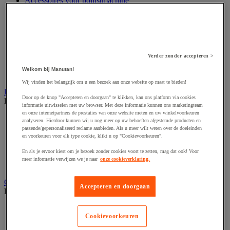
Accessoires voor polijstmachine
Accessoires voor schaafmachine
Accessoires voor schroevendraaier
Accessoires voor schuurmachine
Accessoires voor slijpmachine
Accessoires voor snij- en snoeigereedschap
Accessoires voor snij-schuurmachine
Verder zonder accepteren >
Accessoires voor spijkermachine
Welkom bij Manutan!
Accessoires voor zaag
Wij vinden het belangrijk om u een bezoek aan onze website op maat te bieden!
Elektrische toebehoren en verlichting
Door op de knop "Accepteren en doorgaan" te klikken, kan ons platform via cookies
Bekijk de hele productgroep
informatie uitwisselen met uw browser. Met deze informatie kunnen ons marketingteam
en onze internetpartners de prestaties van onze website meten en uw winkelvoorkeuren
Accessoires voor elektrisch schakelpaneel
analyseren. Hierdoor kunnen wij u nog meer op uw behoeften afgestemde producten en
Batterij, oplader en kabel
passende/gepersonaliseerd reclame aanbieden. Als u meer wilt weten over de doeleinden
Elektrische kabel
en voorkeuren voor elk type cookie, klikt u op "Cookievoorkeuren".
Elektrische uitrusting
En als je ervoor kiest om je bezoek zonder cookies voort te zetten, mag dat ook! Voor
Verlengsnoer, stekkerdoos en kapelhaspel
meer informatie verwijzen we je naar
onze cookieverklaring.
Wandcontactdoos en schakelaar
Gereedschap opbergen
Accepteren en doorgaan
Bekijk de hele productgroep
Assortimentsdoos en gereedschapkoffer
Cookievoorkeuren
Gereedschapskist en opbergtas
Gereedschapskoffer en versterkte kist