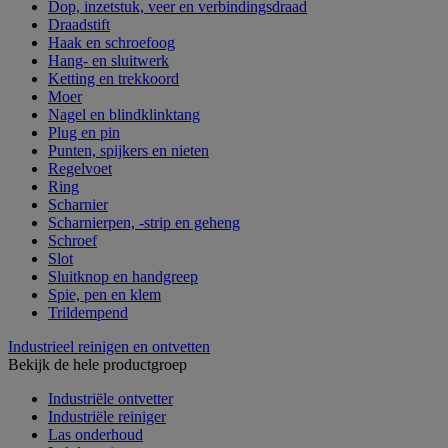
Dop, inzetstuk, veer en verbindingsdraad
Draadstift
Haak en schroefoog
Hang- en sluitwerk
Ketting en trekkoord
Moer
Nagel en blindklinktang
Plug en pin
Punten, spijkers en nieten
Regelvoet
Ring
Scharnier
Scharnierpen, -strip en geheng
Schroef
Slot
Sluitknop en handgreep
Spie, pen en klem
Trildempend
Industrieel reinigen en ontvetten
Bekijk de hele productgroep
Industriële ontvetter
Industriële reiniger
Las onderhoud