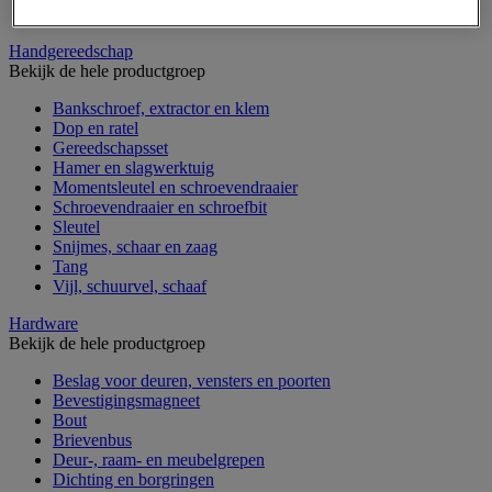
Verrijdbare werktafel
Handgereedschap
Bekijk de hele productgroep
Bankschroef, extractor en klem
Dop en ratel
Gereedschapsset
Hamer en slagwerktuig
Momentsleutel en schroevendraaier
Schroevendraaier en schroefbit
Sleutel
Snijmes, schaar en zaag
Tang
Vijl, schuurvel, schaaf
Hardware
Bekijk de hele productgroep
Beslag voor deuren, vensters en poorten
Bevestigingsmagneet
Bout
Brievenbus
Deur-, raam- en meubelgrepen
Dichting en borgringen