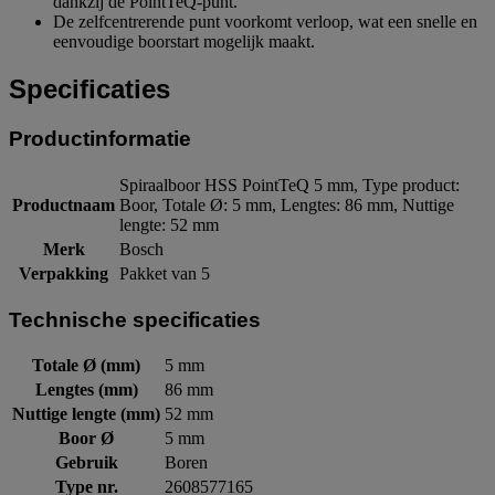
dankzij de PointTeQ-punt.
De zelfcentrerende punt voorkomt verloop, wat een snelle en
eenvoudige boorstart mogelijk maakt.
Specificaties
Productinformatie
Spiraalboor HSS PointTeQ 5 mm, Type product:
Productnaam
Boor, Totale Ø: 5 mm, Lengtes: 86 mm, Nuttige
lengte: 52 mm
Merk
Bosch
Verpakking
Pakket van 5
Technische specificaties
Totale Ø (mm)
5 mm
Lengtes (mm)
86 mm
Nuttige lengte (mm)
52 mm
Boor Ø
5 mm
Gebruik
Boren
Type nr.
2608577165