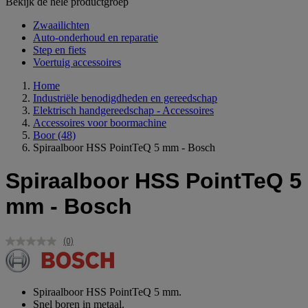
Bekijk de hele productgroep
Zwaailichten
Auto-onderhoud en reparatie
Step en fiets
Voertuig accessoires
Home
Industriële benodigdheden en gereedschap
Elektrisch handgereedschap - Accessoires
Accessoires voor boormachine
Boor
(48)
Spiraalboor HSS PointTeQ 5 mm - Bosch
Spiraalboor HSS PointTeQ 5
mm - Bosch
(0)
Geen
scorewaarde.
Dezelfde
paginalink.
Spiraalboor HSS PointTeQ 5 mm.
Snel boren in metaal.