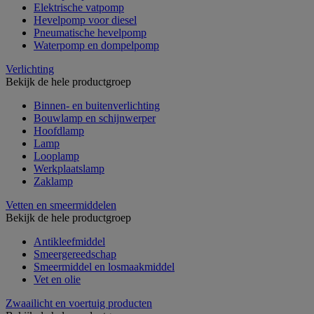
Elektrische vatpomp
Hevelpomp voor diesel
Pneumatische hevelpomp
Waterpomp en dompelpomp
Verlichting
Bekijk de hele productgroep
Binnen- en buitenverlichting
Bouwlamp en schijnwerper
Hoofdlamp
Lamp
Looplamp
Werkplaatslamp
Zaklamp
Vetten en smeermiddelen
Bekijk de hele productgroep
Antikleefmiddel
Smeergereedschap
Smeermiddel en losmaakmiddel
Vet en olie
Zwaailicht en voertuig producten