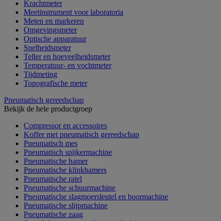
Krachtmeter
Meetinstrument voor laboratoria
Meten en markeren
Omgevingsmeter
Optische apparatuur
Snelheidsmeter
Teller en hoeveelheidsmeter
Temperatuur- en vochtmeter
Tijdmeting
Topografische meter
Pneumatisch gereedschap
Bekijk de hele productgroep
Compressor en accessoires
Koffer met pneumatisch gereedschap
Pneumatisch mes
Pneumatisch spijkermachine
Pneumatische hamer
Pneumatische klinkhamers
Pneumatische ratel
Pneumatische schuurmachine
Pneumatische slagmoersleutel en boormachine
Pneumatische slijpmachine
Pneumatische zaag