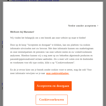
Accessoires voor polijstmachine
Accessoires voor schaafmachine
Accessoires voor schroevendraaier
Accessoires voor schuurmachine
Accessoires voor slijpmachine
Accessoires voor snij- en snoeigereedschap
Accessoires voor snij-schuurmachine
Verder zonder accepteren >
Accessoires voor spijkermachine
Welkom bij Manutan!
Accessoires voor zaag
Wij vinden het belangrijk om u een bezoek aan onze website op maat te bieden!
Elektrische toebehoren en verlichting
Door op de knop "Accepteren en doorgaan" te klikken, kan ons platform via cookies
Bekijk de hele productgroep
informatie uitwisselen met uw browser. Met deze informatie kunnen ons marketingteam
en onze internetpartners de prestaties van onze website meten en uw winkelvoorkeuren
Accessoires voor elektrisch schakelpaneel
analyseren. Hierdoor kunnen wij u nog meer op uw behoeften afgestemde producten en
Batterij, oplader en kabel
passende/gepersonaliseerd reclame aanbieden. Als u meer wilt weten over de doeleinden
Elektrische kabel
en voorkeuren voor elk type cookie, klikt u op "Cookievoorkeuren".
Elektrische uitrusting
En als je ervoor kiest om je bezoek zonder cookies voort te zetten, mag dat ook! Voor
Verlengsnoer, stekkerdoos en kapelhaspel
meer informatie verwijzen we je naar
onze cookieverklaring.
Wandcontactdoos en schakelaar
Gereedschap opbergen
Accepteren en doorgaan
Bekijk de hele productgroep
Assortimentsdoos en gereedschapkoffer
Cookievoorkeuren
Gereedschapskist en opbergtas
Gereedschapskoffer en versterkte kist