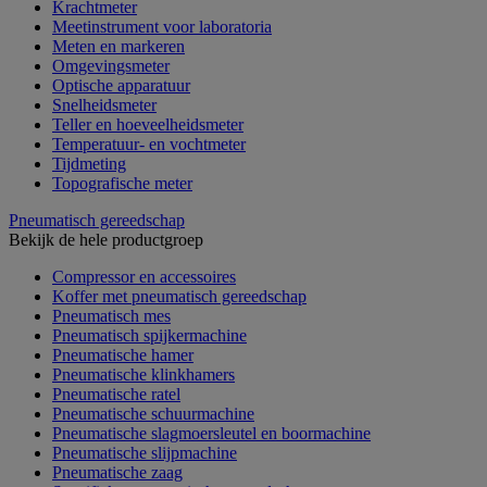
Krachtmeter
Meetinstrument voor laboratoria
Meten en markeren
Omgevingsmeter
Optische apparatuur
Snelheidsmeter
Teller en hoeveelheidsmeter
Temperatuur- en vochtmeter
Tijdmeting
Topografische meter
Pneumatisch gereedschap
Bekijk de hele productgroep
Compressor en accessoires
Koffer met pneumatisch gereedschap
Pneumatisch mes
Pneumatisch spijkermachine
Pneumatische hamer
Pneumatische klinkhamers
Pneumatische ratel
Pneumatische schuurmachine
Pneumatische slagmoersleutel en boormachine
Pneumatische slijpmachine
Pneumatische zaag