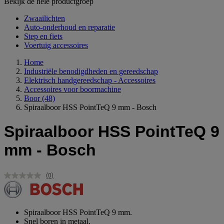
Bekijk de hele productgroep
Zwaailichten
Auto-onderhoud en reparatie
Step en fiets
Voertuig accessoires
Home
Industriële benodigdheden en gereedschap
Elektrisch handgereedschap - Accessoires
Accessoires voor boormachine
Boor
(48)
Spiraalboor HSS PointTeQ 9 mm - Bosch
Spiraalboor HSS PointTeQ 9
mm - Bosch
(0)
Geen
scorewaarde.
Dezelfde
paginalink.
Spiraalboor HSS PointTeQ 9 mm.
Snel boren in metaal.