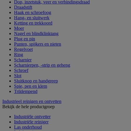
Dop, inzetstuk, veer en verbindingsdraad
Draadstift
Haak en schroefoog
Hang- en sluitwerk
Ketting en trekkoord
Moer
Nagel en blindklinktang
Plug en pin
Punten, spijkers en nieten
Regelvoet
Ring
Scharnier
Scharnierpen, -strip en geheng
Schroef
Slot
Sluitknop en handgreep
Spie, pen en klem
Trildempend
Industrieel reinigen en ontvetten
Bekijk de hele productgroep
Industriële ontvetter
Industriële reiniger
Las onderhoud