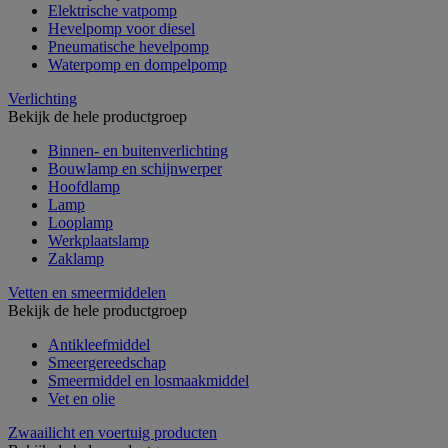
Elektrische vatpomp
Hevelpomp voor diesel
Pneumatische hevelpomp
Waterpomp en dompelpomp
Verlichting
Bekijk de hele productgroep
Binnen- en buitenverlichting
Bouwlamp en schijnwerper
Hoofdlamp
Lamp
Looplamp
Werkplaatslamp
Zaklamp
Vetten en smeermiddelen
Bekijk de hele productgroep
Antikleefmiddel
Smeergereedschap
Smeermiddel en losmaakmiddel
Vet en olie
Zwaailicht en voertuig producten