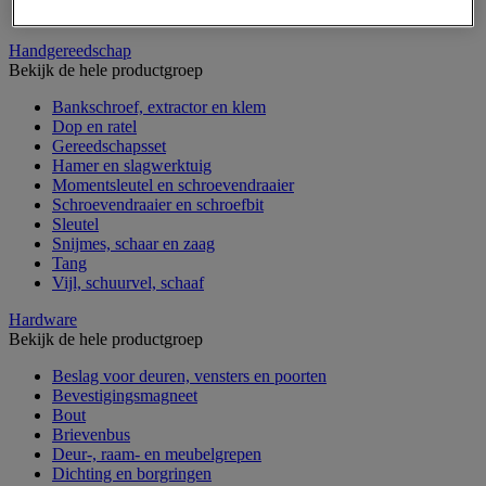
Verrijdbare werktafel
Handgereedschap
Bekijk de hele productgroep
Bankschroef, extractor en klem
Dop en ratel
Gereedschapsset
Hamer en slagwerktuig
Momentsleutel en schroevendraaier
Schroevendraaier en schroefbit
Sleutel
Snijmes, schaar en zaag
Tang
Vijl, schuurvel, schaaf
Hardware
Bekijk de hele productgroep
Beslag voor deuren, vensters en poorten
Bevestigingsmagneet
Bout
Brievenbus
Deur-, raam- en meubelgrepen
Dichting en borgringen