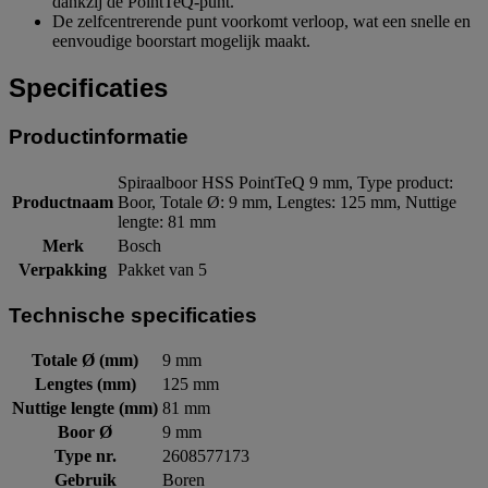
dankzij de PointTeQ-punt.
De zelfcentrerende punt voorkomt verloop, wat een snelle en
eenvoudige boorstart mogelijk maakt.
Specificaties
Productinformatie
Spiraalboor HSS PointTeQ 9 mm, Type product:
Productnaam
Boor, Totale Ø: 9 mm, Lengtes: 125 mm, Nuttige
lengte: 81 mm
Merk
Bosch
Verpakking
Pakket van 5
Technische specificaties
Totale Ø (mm)
9 mm
Lengtes (mm)
125 mm
Nuttige lengte (mm)
81 mm
Boor Ø
9 mm
Type nr.
2608577173
Gebruik
Boren