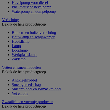
Hevelpomp voor diesel
Pneumatische hevelpomp
Waterpomp en dompelpomp
Verlichting
Bekijk de hele productgroep
Binnen- en buitenverlichting
Bouwlamp en schijnwerper
Hoofdlamp
Lamp
Looplamp
Werkplaatslamp
Zaklamp
Vetten en smeermiddelen
Bekijk de hele productgroep
Antikleefmiddel
Smeergereedschap
Smeermiddel en losmaakmiddel
Vet en olie
Zwaailicht en voertuig producten
Bekijk de hele productgroep