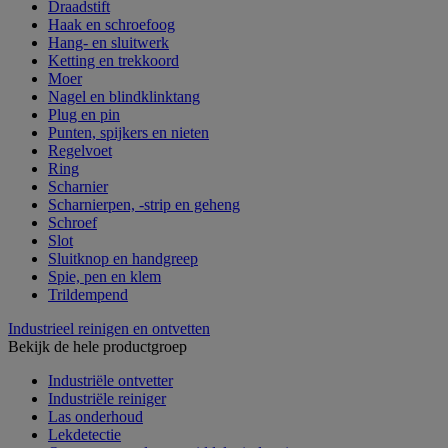
Draadstift
Haak en schroefoog
Hang- en sluitwerk
Ketting en trekkoord
Moer
Nagel en blindklinktang
Plug en pin
Punten, spijkers en nieten
Regelvoet
Ring
Scharnier
Scharnierpen, -strip en geheng
Schroef
Slot
Sluitknop en handgreep
Spie, pen en klem
Trildempend
Industrieel reinigen en ontvetten
Bekijk de hele productgroep
Industriële ontvetter
Industriële reiniger
Las onderhoud
Lekdetectie