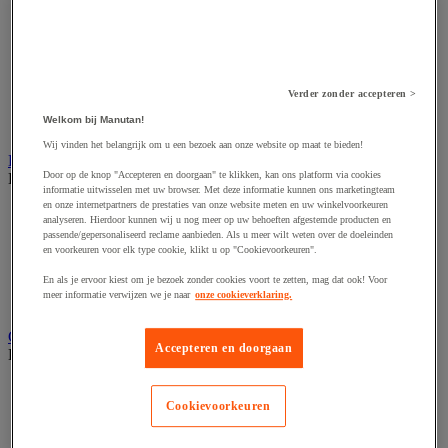
Accessoires voor schaafmachine
Accessoires voor schroevendraaier
Accessoires voor schuurmachine
Accessoires voor slijpmachine
Accessoires voor snij- en snoeigereedschap
Accessoires voor snij-schuurmachine
Verder zonder accepteren >
Accessoires voor spijkermachine
Welkom bij Manutan!
Accessoires voor zaag
Wij vinden het belangrijk om u een bezoek aan onze website op maat te bieden!
Elektrische toebehoren en verlichting
Door op de knop "Accepteren en doorgaan" te klikken, kan ons platform via cookies
Bekijk de hele productgroep
informatie uitwisselen met uw browser. Met deze informatie kunnen ons marketingteam
en onze internetpartners de prestaties van onze website meten en uw winkelvoorkeuren
Accessoires voor elektrisch schakelpaneel
analyseren. Hierdoor kunnen wij u nog meer op uw behoeften afgestemde producten en
Batterij, oplader en kabel
passende/gepersonaliseerd reclame aanbieden. Als u meer wilt weten over de doeleinden
Elektrische kabel
en voorkeuren voor elk type cookie, klikt u op "Cookievoorkeuren".
Elektrische uitrusting
En als je ervoor kiest om je bezoek zonder cookies voort te zetten, mag dat ook! Voor
Verlengsnoer, stekkerdoos en kapelhaspel
meer informatie verwijzen we je naar
onze cookieverklaring.
Wandcontactdoos en schakelaar
Gereedschap opbergen
Accepteren en doorgaan
Bekijk de hele productgroep
Assortimentsdoos en gereedschapkoffer
Gereedschapskist en opbergtas
Cookievoorkeuren
Gereedschapskoffer en versterkte kist
Verrijdbare werktafel