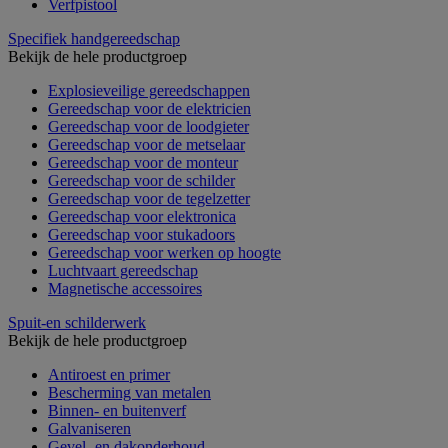
Verfpistool
Specifiek handgereedschap
Bekijk de hele productgroep
Explosieveilige gereedschappen
Gereedschap voor de elektricien
Gereedschap voor de loodgieter
Gereedschap voor de metselaar
Gereedschap voor de monteur
Gereedschap voor de schilder
Gereedschap voor de tegelzetter
Gereedschap voor elektronica
Gereedschap voor stukadoors
Gereedschap voor werken op hoogte
Luchtvaart gereedschap
Magnetische accessoires
Spuit-en schilderwerk
Bekijk de hele productgroep
Antiroest en primer
Bescherming van metalen
Binnen- en buitenverf
Galvaniseren
Gevel- en dakonderhoud