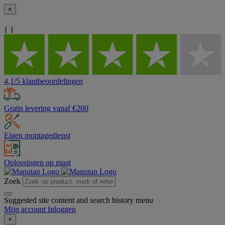
×
{ }
4,1/5 klantbeoordelingen
Gratis levering vanaf €200
Eigen montagedienst
Oplossingen op maat
Zoek
Suggested site content and search history menu
Mijn account
Inloggen
×