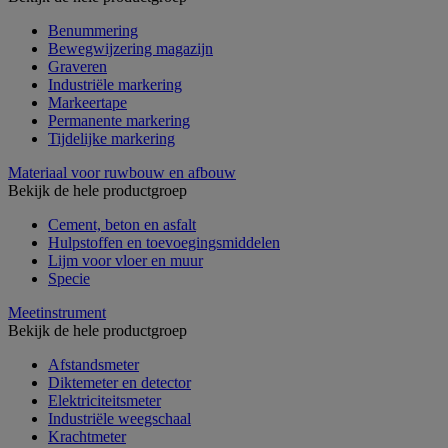
Benummering
Bewegwijzering magazijn
Graveren
Industriële markering
Markeertape
Permanente markering
Tijdelijke markering
Materiaal voor ruwbouw en afbouw
Bekijk de hele productgroep
Cement, beton en asfalt
Hulpstoffen en toevoegingsmiddelen
Lijm voor vloer en muur
Specie
Meetinstrument
Bekijk de hele productgroep
Afstandsmeter
Diktemeter en detector
Elektriciteitsmeter
Industriële weegschaal
Krachtmeter