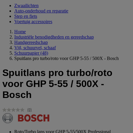
Zwaailichten
Auto-onderhoud en reparatie
Step en fiets
Voertuig accessoires
Home
Industriële benodigdheden en gereedschap
Handgereedschap
Vijl, schuurvel, schaaf
Schuurpapier
(48)
Spuitlans pro turbo/roto voor GHP 5-55 / 500X - Bosch
Spuitlans pro turbo/roto
voor GHP 5-55 / 500X -
Bosch
(0)
Geen
scorewaarde.
Dezelfde
paginalink.
Roto/Turbo lans voor GHP 5-55/500X Professional