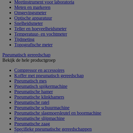
Meetinstrument voor laboratoria
Meten en markeren
Omgevingsmeter
Optische apparatuur
Snelheidsmeter
Teller en hoeveelheidsmeter
Temperatuur- en vochtmeter
Tijdmeting
Topografische meter
Pneumatisch gereedschap
Bekijk de hele productgroep
Compressor en accessoires
Koffer met pneumatisch gereedschap
Pneumatisch mes
Pneumatisch spijkermachine
Pneumatische hamer
Pneumatische klinkhamers
Pneumatische ratel
Pneumatische schuurmachine
Pneumatische slagmoersleutel en boormachine
Pneumatische slijpmachine
Pneumatische zaag
Specifieke pneumatische gereedschappen