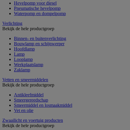
Hevelpomp voor diesel
Pneumatische hevelpomp
Waterpomp en dompelpomp
Verlichting
Bekijk de hele productgroep
Binnen- en buitenverlichting
Bouwlamp en schijnwerper
Hoofdlamp
Lamp
Looplamp
Werkplaatslamp
Zaklamp
Vetten en smeermiddelen
Bekijk de hele productgroep
Antikleefmiddel
Smeergereedschap
Smeermiddel en losmaakmiddel
Vet en olie
Zwaailicht en voertuig producten
Bekijk de hele productgroep