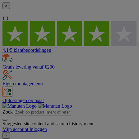
×
{ }
4,1/5 klantbeoordelingen
Gratis levering vanaf €200
Eigen montagedienst
Oplossingen op maat
Zoek
Suggested site content and search history menu
Mijn account
Inloggen
×