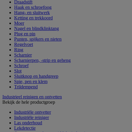
Draadstift
Haak en schroefoog
Hang- en sluitwerk
Ketting en trekkoord
Moer
Nagel en blindklinktang
Plug en pin
Punten, spijkers en nieten
Regelvoet
Ring
Scharnier
Scharnierpen, -strip en geheng
Schroef
Slot
Sluitknop en handgreep
Spie, pen en klem
Trildempend
Industrieel reinigen en ontvetten
Bekijk de hele productgroep
Industriële ontvetter
Industriële reiniger
Las onderhoud
Lekdetectie