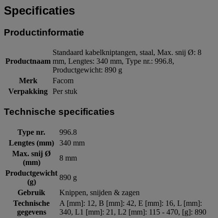
Specificaties
Productinformatie
Standaard kabelkniptangen, staal, Max. snij Ø: 8
Productnaam
mm, Lengtes: 340 mm, Type nr.: 996.8,
Productgewicht: 890 g
Merk
Facom
Verpakking
Per stuk
Technische specificaties
Type nr.
996.8
Lengtes (mm)
340 mm
Max. snij Ø
8 mm
(mm)
Productgewicht
890 g
(g)
Gebruik
Knippen, snijden & zagen
Technische
A [mm]: 12, B [mm]: 42, E [mm]: 16, L [mm]:
gegevens
340, L1 [mm]: 21, L2 [mm]: 115 - 470, [g]: 890