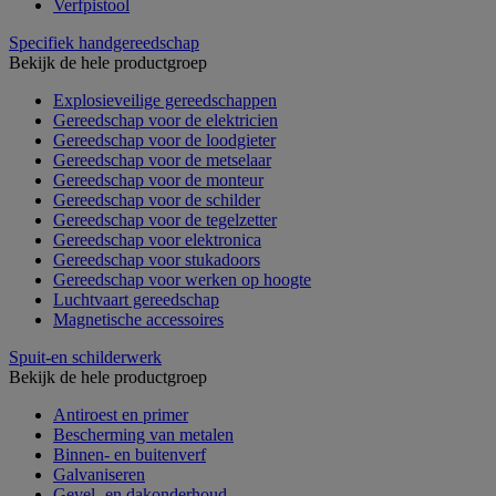
Verfpistool
Specifiek handgereedschap
Bekijk de hele productgroep
Explosieveilige gereedschappen
Gereedschap voor de elektricien
Gereedschap voor de loodgieter
Gereedschap voor de metselaar
Gereedschap voor de monteur
Gereedschap voor de schilder
Gereedschap voor de tegelzetter
Gereedschap voor elektronica
Gereedschap voor stukadoors
Gereedschap voor werken op hoogte
Luchtvaart gereedschap
Magnetische accessoires
Spuit-en schilderwerk
Bekijk de hele productgroep
Antiroest en primer
Bescherming van metalen
Binnen- en buitenverf
Galvaniseren
Gevel- en dakonderhoud