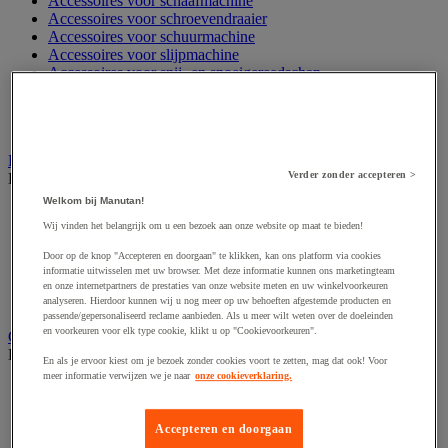
Accessoires voor schaafmachine
Accessoires voor schroevendraaier
Accessoires voor schuurmachine
Accessoires voor slijpmachine
Accessoires voor snij- en snoeigereedschap
Accessoires voor snij-schuurmachine
Accessoires voor spijkermachine
Accessoires voor zaag
Elektrische toebehoren en verlichting
Verder zonder accepteren >
Bekijk de hele productgroep
Welkom bij Manutan!
Accessoires voor elektrisch schakelpaneel
Wij vinden het belangrijk om u een bezoek aan onze website op maat te bieden!
Batterij, oplader en kabel
Elektrische kabel
Door op de knop "Accepteren en doorgaan" te klikken, kan ons platform via cookies
Elektrische uitrusting
informatie uitwisselen met uw browser. Met deze informatie kunnen ons marketingteam
Verlengsnoer, stekkerdoos en kapelhaspel
en onze internetpartners de prestaties van onze website meten en uw winkelvoorkeuren
Wandcontactdoos en schakelaar
analyseren. Hierdoor kunnen wij u nog meer op uw behoeften afgestemde producten en
passende/gepersonaliseerd reclame aanbieden. Als u meer wilt weten over de doeleinden
en voorkeuren voor elk type cookie, klikt u op "Cookievoorkeuren".
Gereedschap opbergen
Bekijk de hele productgroep
En als je ervoor kiest om je bezoek zonder cookies voort te zetten, mag dat ook! Voor
meer informatie verwijzen we je naar
onze cookieverklaring.
Assortimentsdoos en gereedschapkoffer
Gereedschapskist en opbergtas
Gereedschapskoffer en versterkte kist
Accepteren en doorgaan
Verrijdbare werktafel