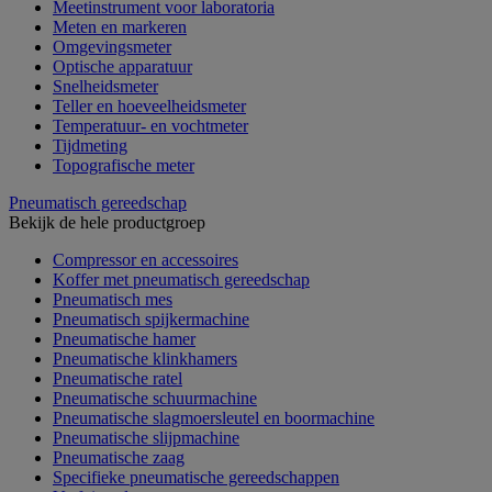
Meetinstrument voor laboratoria
Meten en markeren
Omgevingsmeter
Optische apparatuur
Snelheidsmeter
Teller en hoeveelheidsmeter
Temperatuur- en vochtmeter
Tijdmeting
Topografische meter
Pneumatisch gereedschap
Bekijk de hele productgroep
Compressor en accessoires
Koffer met pneumatisch gereedschap
Pneumatisch mes
Pneumatisch spijkermachine
Pneumatische hamer
Pneumatische klinkhamers
Pneumatische ratel
Pneumatische schuurmachine
Pneumatische slagmoersleutel en boormachine
Pneumatische slijpmachine
Pneumatische zaag
Specifieke pneumatische gereedschappen