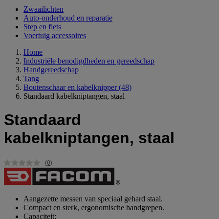
Zwaailichten
Auto-onderhoud en reparatie
Step en fiets
Voertuig accessoires
Home
Industriële benodigdheden en gereedschap
Handgereedschap
Tang
Boutenschaar en kabelknipper
(48)
Standaard kabelkniptangen, staal
Standaard
kabelkniptangen, staal
(0)
Geen
scorewaarde.
Dezelfde
paginalink.
Aangezette messen van speciaal gehard staal.
Compact en sterk, ergonomische handgrepen.
Capaciteit: