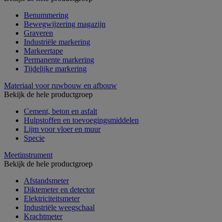
Benummering
Bewegwijzering magazijn
Graveren
Industriële markering
Markeertape
Permanente markering
Tijdelijke markering
Materiaal voor ruwbouw en afbouw
Bekijk de hele productgroep
Cement, beton en asfalt
Hulpstoffen en toevoegingsmiddelen
Lijm voor vloer en muur
Specie
Meetinstrument
Bekijk de hele productgroep
Afstandsmeter
Diktemeter en detector
Elektriciteitsmeter
Industriële weegschaal
Krachtmeter