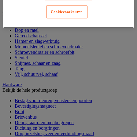
Handgereedschap
Cookievoorkeuren
Bekijk de hele productgroep
Bankschroef, extractor en klem
Dop en ratel
Gereedschapsset
Hamer en slagwerktuig
Momentsleutel en schroevendraaier
Schroevendraaier en schroefbit
Sleutel
Snijmes, schaar en zaag
Tang
Vijl, schuurvel, schaaf
Hardware
Bekijk de hele productgroep
Beslag voor deuren, vensters en poorten
Bevestigingsmagneet
Bout
Brievenbus
Deur-, raam- en meubelgrepen
Dichting en borgringen
Dop, inzetstuk, veer en verbindingsdraad