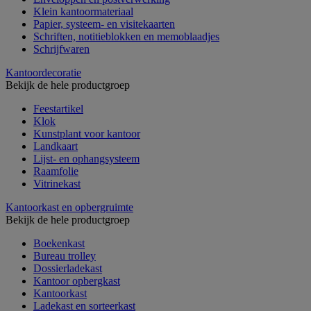
Klein kantoormateriaal
Papier, systeem- en visitekaarten
Schriften, notitieblokken en memoblaadjes
Schrijfwaren
Kantoordecoratie
Bekijk de hele productgroep
Feestartikel
Klok
Kunstplant voor kantoor
Landkaart
Lijst- en ophangsysteem
Raamfolie
Vitrinekast
Kantoorkast en opbergruimte
Bekijk de hele productgroep
Boekenkast
Bureau trolley
Dossierladekast
Kantoor opbergkast
Kantoorkast
Ladekast en sorteerkast