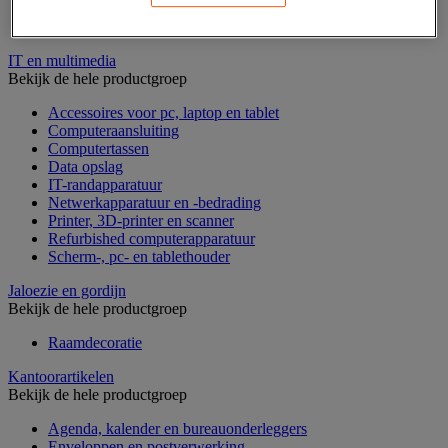
Geldkist
Valsgelddetectie en geldtelmachine
IT en multimedia
Bekijk de hele productgroep
Accessoires voor pc, laptop en tablet
Computeraansluiting
Computertassen
Data opslag
IT-randapparatuur
Netwerkapparatuur en -bedrading
Printer, 3D-printer en scanner
Refurbished computerapparatuur
Scherm-, pc- en tablethouder
Jaloezie en gordijn
Bekijk de hele productgroep
Raamdecoratie
Kantoorartikelen
Bekijk de hele productgroep
Agenda, kalender en bureauonderleggers
Enveloppen en postverwerking