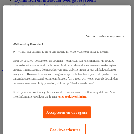
Dynamisch en interactief weergavesysteem
Fotocamera, videocamera en verrekijker
Professionele audio en geluidsopname
Projectie en videoprojectie-apparatuur
Studioverlichting en accessoires
Tv, dvd-speler en Blu-ray
Bewegwijzering en aanduidingsborden
Verder zonder accepteren >
Bekijk de hele productgroep
Welkom bij Manutan!
Wij vinden het belangrijk om u een bezoek aan onze website op maat te bieden!
Deurnaambord
Pictogram
Door op de knop "Accepteren en doorgaan" te klikken, kan ons platform via cookies
informatie uitwisselen met uw browser. Met deze informatie kunnen ons marketingteam
Folderrek en -houder
en onze internetpartners de prestaties van onze website meten en uw winkelvoorkeuren
Bekijk de hele productgroep
analyseren. Hierdoor kunnen wij u nog meer op uw behoeften afgestemde producten en
passende/gepersonaliseerd reclame aanbieden. Als u meer wilt weten over de doeleinden
Folderrek
en voorkeuren voor elk type cookie, klikt u op "Cookievoorkeuren".
Mobiel folderrek
En als je ervoor kiest om je bezoek zonder cookies voort te zetten, mag dat ook! Voor
Tafel folderstandaard
meer informatie verwijzen we je naar
onze cookieverklaring.
Wandfolderhouder
Inname en beheer van geld
Accepteren en doorgaan
Bekijk de hele productgroep
Barcode scanner en accessoires
Cookievoorkeuren
Biljettenteller/sorteerder en valsgelddetector