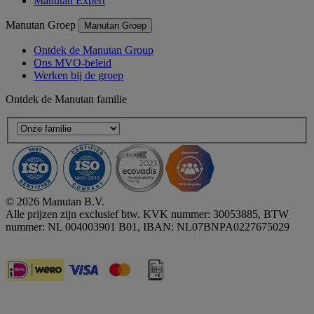
Manutan Expert
Manutan Groep
Manutan Groep
Ontdek de Manutan Group
Ons MVO-beleid
Werken bij de groep
Ontdek de Manutan familie
© 2026 Manutan B.V.
Alle prijzen zijn exclusief btw. KVK nummer: 30053885, BTW
nummer: NL 004003901 B01, IBAN: NL07BNPA0227675029
Accessibility - some points not compliant