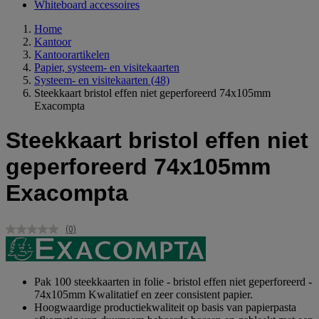
Whiteboard accessoires
Home
Kantoor
Kantoorartikelen
Papier, systeem- en visitekaarten
Systeem- en visitekaarten
(48)
Steekkaart bristol effen niet geperforeerd 74x105mm
Exacompta
Steekkaart bristol effen niet
geperforeerd 74x105mm
Exacompta
(0)
Geen
scorewaarde.
Dezelfde
paginalink.
Pak 100 steekkaarten in folie - bristol effen niet geperforeerd -
74x105mm Kwalitatief en zeer consistent papier.
Hoogwaardige productiekwaliteit op basis van papierpasta