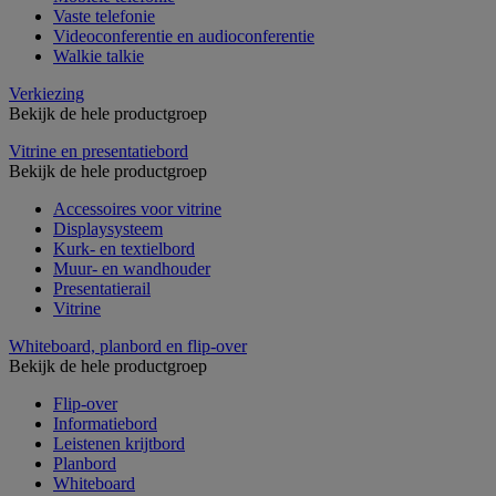
Vaste telefonie
Videoconferentie en audioconferentie
Walkie talkie
Verkiezing
Bekijk de hele productgroep
Vitrine en presentatiebord
Bekijk de hele productgroep
Accessoires voor vitrine
Displaysysteem
Kurk- en textielbord
Muur- en wandhouder
Presentatierail
Vitrine
Whiteboard, planbord en flip-over
Bekijk de hele productgroep
Flip-over
Informatiebord
Leistenen krijtbord
Planbord
Whiteboard