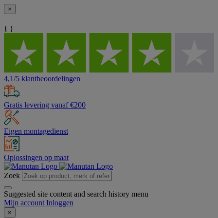
×
{ }
4,1/5 klantbeoordelingen
Gratis levering vanaf €200
Eigen montagedienst
Oplossingen op maat
Zoek
Suggested site content and search history menu
Mijn account
Inloggen
×