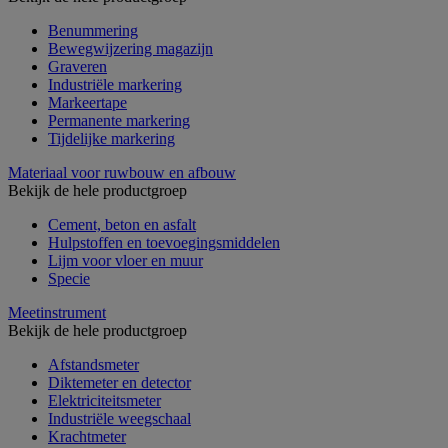
Benummering
Bewegwijzering magazijn
Graveren
Industriële markering
Markeertape
Permanente markering
Tijdelijke markering
Materiaal voor ruwbouw en afbouw
Bekijk de hele productgroep
Cement, beton en asfalt
Hulpstoffen en toevoegingsmiddelen
Lijm voor vloer en muur
Specie
Meetinstrument
Bekijk de hele productgroep
Afstandsmeter
Diktemeter en detector
Elektriciteitsmeter
Industriële weegschaal
Krachtmeter