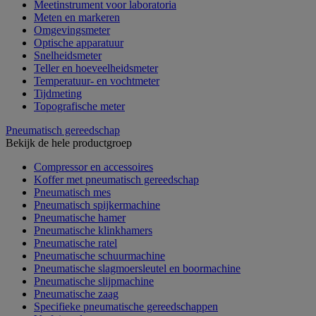
Meetinstrument voor laboratoria
Meten en markeren
Omgevingsmeter
Optische apparatuur
Snelheidsmeter
Teller en hoeveelheidsmeter
Temperatuur- en vochtmeter
Tijdmeting
Topografische meter
Pneumatisch gereedschap
Bekijk de hele productgroep
Compressor en accessoires
Koffer met pneumatisch gereedschap
Pneumatisch mes
Pneumatisch spijkermachine
Pneumatische hamer
Pneumatische klinkhamers
Pneumatische ratel
Pneumatische schuurmachine
Pneumatische slagmoersleutel en boormachine
Pneumatische slijpmachine
Pneumatische zaag
Specifieke pneumatische gereedschappen