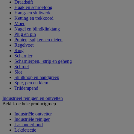
Draadstift
Haak en schroefoog
Hang- en sluitwerk
Ketting en trekkoord
Moer
Nagel en blindklinktang
Plug en pin
Punten, spijkers en nieten
Regelvoet
Ring
Scharnier
Scharnierpen, -strip en geheng
Schroef
Slot
Sluitknop en handgreep
Spie, pen en klem
Trildempend
Industrieel reinigen en ontvetten
Bekijk de hele productgroep
Industriële ontvetter
Industriële reiniger
Las onderhoud
Lekdetectie