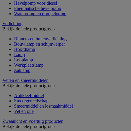
Hevelpomp voor diesel
Pneumatische hevelpomp
Waterpomp en dompelpomp
Verlichting
Bekijk de hele productgroep
Binnen- en buitenverlichting
Bouwlamp en schijnwerper
Hoofdlamp
Lamp
Looplamp
Werkplaatslamp
Zaklamp
Vetten en smeermiddelen
Bekijk de hele productgroep
Antikleefmiddel
Smeergereedschap
Smeermiddel en losmaakmiddel
Vet en olie
Zwaailicht en voertuig producten
Bekijk de hele productgroep