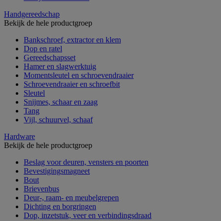
Handgereedschap
Bekijk de hele productgroep
Bankschroef, extractor en klem
Dop en ratel
Gereedschapsset
Hamer en slagwerktuig
Momentsleutel en schroevendraaier
Schroevendraaier en schroefbit
Sleutel
Snijmes, schaar en zaag
Tang
Vijl, schuurvel, schaaf
Hardware
Bekijk de hele productgroep
Beslag voor deuren, vensters en poorten
Bevestigingsmagneet
Bout
Brievenbus
Deur-, raam- en meubelgrepen
Dichting en borgringen
Dop, inzetstuk, veer en verbindingsdraad