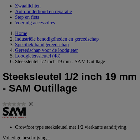
Zwaailichten
Auto-onderhoud en reparatie
Step en fiets
Voertuig accessoires
Home
Industriële benodigdheden en gereedschap
Specifiek handgereedschap
Gereedschap voor de loodgieter
Loodgieterssleutel
(48)
Steeksleutel 1/2 inch 19 mm - SAM Outillage
Steeksleutel 1/2 inch 19 mm
- SAM Outillage
(0)
Geen
scorewaarde.
Dezelfde
paginalink.
Crowfoot type steeksleutel met 1/2 vierkante aandrijving.
Volledige beschrijving...