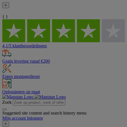
×
{ }
4,1/5 klantbeoordelingen
Gratis levering vanaf €200
Eigen montagedienst
Oplossingen op maat
Zoek
Suggested site content and search history menu
Mijn account
Inloggen
×