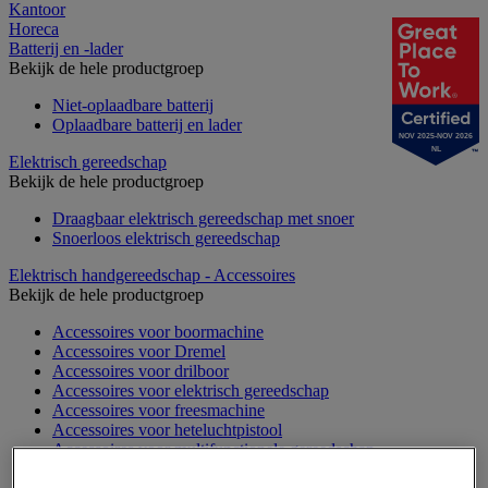
Kantoor
Horeca
Batterij en -lader
Bekijk de hele productgroep
Niet-oplaadbare batterij
Oplaadbare batterij en lader
NOV 2025-NOV 2026
NL
Elektrisch gereedschap
Bekijk de hele productgroep
Draagbaar elektrisch gereedschap met snoer
Snoerloos elektrisch gereedschap
Elektrisch handgereedschap - Accessoires
Bekijk de hele productgroep
Accessoires voor boormachine
Accessoires voor Dremel
Accessoires voor drilboor
Accessoires voor elektrisch gereedschap
Accessoires voor freesmachine
Accessoires voor heteluchtpistool
Accessoires voor multifunctionele gereedschap
Accessoires voor polijstmachine