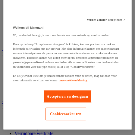
Accessoires voor schaafmachine
Accessoires voor schroevendraaier
Accessoires voor schuurmachine
Accessoires voor slijpmachine
Verder zonder accepteren >
Accessoires voor snij- en snoeigereedschap
Accessoires voor snij-schuurmachine
Welkom bij Manutan!
Accessoires voor spijkermachine
Wij vinden het belangrijk om u een bezoek aan onze website op maat te bieden!
Accessoires voor zaag
Door op de knop "Accepteren en doorgaan" te klikken, kan ons platform via cookies
Elektrische toebehoren en verlichting
informatie uitwisselen met uw browser. Met deze informatie kunnen ons marketingteam
Bekijk de hele productgroep
en onze internetpartners de prestaties van onze website meten en uw winkelvoorkeuren
analyseren. Hierdoor kunnen wij u nog meer op uw behoeften afgestemde producten en
passende/gepersonaliseerd reclame aanbieden. Als u meer wilt weten over de doeleinden
Accessoires voor elektrisch schakelpaneel
en voorkeuren voor elk type cookie, klikt u op "Cookievoorkeuren".
Batterij, oplader en kabel
Elektrische kabel
En als je ervoor kiest om je bezoek zonder cookies voort te zetten, mag dat ook! Voor
Elektrische uitrusting
meer informatie verwijzen we je naar
onze cookieverklaring.
Verlengsnoer, stekkerdoos en kapelhaspel
Wandcontactdoos en schakelaar
Accepteren en doorgaan
Gereedschap opbergen
Bekijk de hele productgroep
Cookievoorkeuren
Assortimentsdoos en gereedschapkoffer
Gereedschapskist en opbergtas
Gereedschapskoffer en versterkte kist
Verrijdbare werktafel