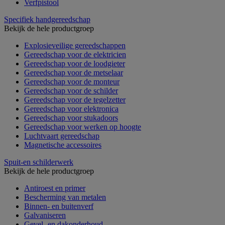
Verfpistool
Specifiek handgereedschap
Bekijk de hele productgroep
Explosieveilige gereedschappen
Gereedschap voor de elektricien
Gereedschap voor de loodgieter
Gereedschap voor de metselaar
Gereedschap voor de monteur
Gereedschap voor de schilder
Gereedschap voor de tegelzetter
Gereedschap voor elektronica
Gereedschap voor stukadoors
Gereedschap voor werken op hoogte
Luchtvaart gereedschap
Magnetische accessoires
Spuit-en schilderwerk
Bekijk de hele productgroep
Antiroest en primer
Bescherming van metalen
Binnen- en buitenverf
Galvaniseren
Gevel- en dakonderhoud