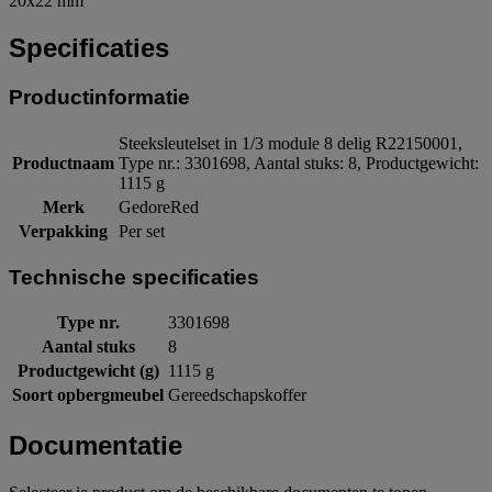
20x22 mm
Specificaties
Productinformatie
Steeksleutelset in 1/3 module 8 delig R22150001,
Productnaam
Type nr.: 3301698, Aantal stuks: 8, Productgewicht:
1115 g
Merk
GedoreRed
Verpakking
Per set
Technische specificaties
Type nr.
3301698
Aantal stuks
8
Productgewicht (g)
1115 g
Soort opbergmeubel
Gereedschapskoffer
Documentatie