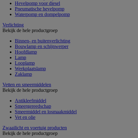
Hevelpomp voor diesel
Pneumatische hevelpomp
Waterpomp en dompelpomp
Verlichting
Bekijk de hele productgroep
Binnen- en buitenverlichting
Bouwlamp en schijnwerper
Hoofdlamp
Lamp
Looplamp
Werkplaatslamp
Zaklamp
Vetten en smeermiddelen
Bekijk de hele productgroep
Antikleefmiddel
Smeergereedschap
Smeermiddel en losmaakmiddel
Vet en olie
Zwaailicht en voertuig producten
Bekijk de hele productgroep