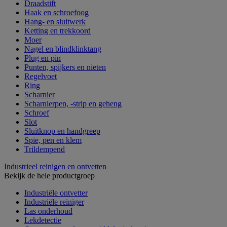
Draadstift
Haak en schroefoog
Hang- en sluitwerk
Ketting en trekkoord
Moer
Nagel en blindklinktang
Plug en pin
Punten, spijkers en nieten
Regelvoet
Ring
Scharnier
Scharnierpen, -strip en geheng
Schroef
Slot
Sluitknop en handgreep
Spie, pen en klem
Trildempend
Industrieel reinigen en ontvetten
Bekijk de hele productgroep
Industriële ontvetter
Industriële reiniger
Las onderhoud
Lekdetectie