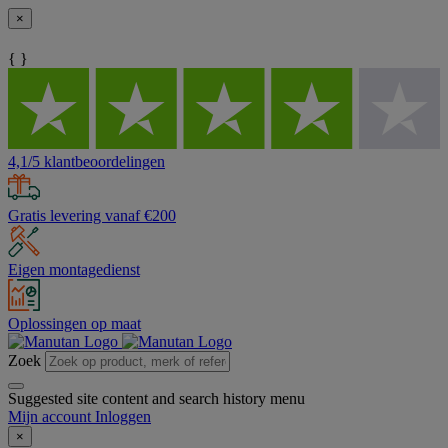
×
{ }
4,1/5 klantbeoordelingen
Gratis levering vanaf €200
Eigen montagedienst
Oplossingen op maat
Zoek
Suggested site content and search history menu
Mijn account
Inloggen
×