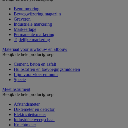
Benummering
Bewegwijzering magazijn
Graveren
Industriële markering
Markeertape
Permanente markering
Tijdelijke markering
Materiaal voor ruwbouw en afbouw
Bekijk de hele productgroep
Cement, beton en asfalt
Hulpstoffen en toevoegingsmiddelen
Lijm voor vloer en muur
Specie
Meetinstrument
Bekijk de hele productgroep
Afstandsmeter
Diktemeter en detector
Elektriciteitsmeter
Industriële weegschaal
Krachtmeter