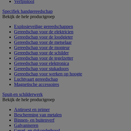
Verfpistool
Specifiek handgereedschap
Bekijk de hele productgroep
Explosieveilige gereedschappen
Gereedschap voor de elektricien
Gereedschap voor de loodgieter
Gereedschap voor de metselaar
Gereedschap voor de monteur
Gereedschap voor de schilder
Gereedschap voor de tegelzetter
Gereedschap voor elektronica
Gereedschap voor stukadoors
Gereedschap voor werken op hoogte
Luchtvaart gereedschap
Magnetische accessoires
Spuit-en schilderwerk
Bekijk de hele productgroep
Antiroest en primer
Bescherming van metalen
Binnen- en buitenverf
Galvaniseren
Gevel- en dakonderhoud