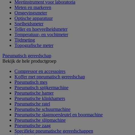
Meetinstrument voor laboratoria
Meten en markeren
Omgevingsmeter
Optische apparatuur
Snelheidsmeter
Teller en hoeveelheidsmeter
Temperatuur- en vochtmeter
Tijdmeting
Topografische meter
Pneumatisch gereedschap
Bekijk de hele productgroep
Compressor en accessoires
Koffer met pneumatisch gereedschap
Pneumatisch mes
Pneumatisch spijkermachine
Pneumatische hamer
Pneumatische klinkhamers
Pneumatische ratel
Pneumatische schuurmachine
Pneumatische slagmoersleutel en boormachine
Pneumatische slijpmachine
Pneumatische zaag
Specifieke pneumatische gereedschappen