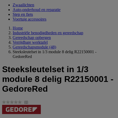
Zwaailichten
Auto-onderhoud en reparatie
Step en fiets
Voertuig accessoires
Home
Industriële benodigdheden en gereedschap
Gereedschap opbergen
Verrijdbare werktafel
Gereedschapsmodule
(48)
Steeksleutelset in 1/3 module 8 delig R22150001 -
GedoreRed
Steeksleutelset in 1/3
module 8 delig R22150001 -
GedoreRed
(0)
Geen
scorewaarde.
Dezelfde
paginalink.