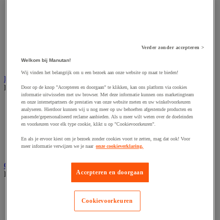
Accessoires voor schaafmachine
Accessoires voor schroevendraaier
Accessoires voor schuurmachine
Accessoires voor slijpmachine
Accessoires voor snij- en snoeigereedschap
Accessoires voor snij-schuurmachine
Verder zonder accepteren >
Accessoires voor spijkermachine
Welkom bij Manutan!
Accessoires voor zaag
Wij vinden het belangrijk om u een bezoek aan onze website op maat te bieden!
Elektrische toebehoren en verlichting
Bekijk de hele productgroep
Door op de knop "Accepteren en doorgaan" te klikken, kan ons platform via cookies
informatie uitwisselen met uw browser. Met deze informatie kunnen ons marketingteam
en onze internetpartners de prestaties van onze website meten en uw winkelvoorkeuren
Accessoires voor elektrisch schakelpaneel
analyseren. Hierdoor kunnen wij u nog meer op uw behoeften afgestemde producten en
Batterij, oplader en kabel
passende/gepersonaliseerd reclame aanbieden. Als u meer wilt weten over de doeleinden
Elektrische kabel
en voorkeuren voor elk type cookie, klikt u op "Cookievoorkeuren".
Elektrische uitrusting
Verlengsnoer, stekkerdoos en kapelhaspel
En als je ervoor kiest om je bezoek zonder cookies voort te zetten, mag dat ook! Voor
meer informatie verwijzen we je naar
onze cookieverklaring.
Wandcontactdoos en schakelaar
Gereedschap opbergen
Accepteren en doorgaan
Bekijk de hele productgroep
Assortimentsdoos en gereedschapkoffer
Gereedschapskist en opbergtas
Cookievoorkeuren
Gereedschapskoffer en versterkte kist
Verrijdbare werktafel