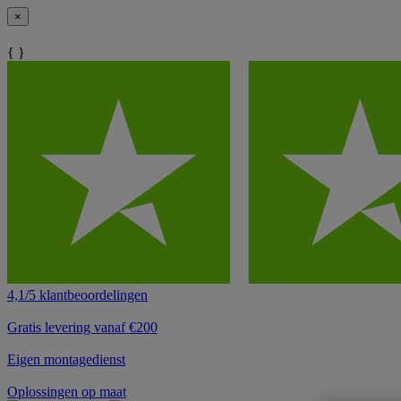
×
{ }
4,1/5 klantbeoordelingen
Gratis levering vanaf €200
Eigen montagedienst
Oplossingen op maat