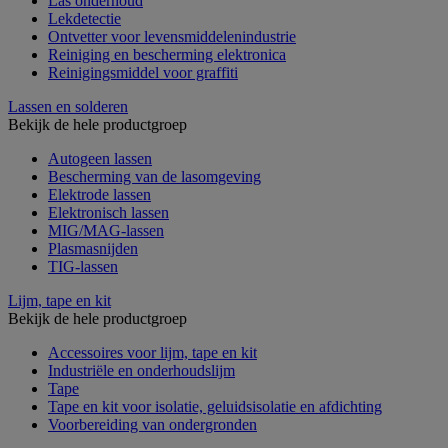
Las onderhoud
Lekdetectie
Ontvetter voor levensmiddelenindustrie
Reiniging en bescherming elektronica
Reinigingsmiddel voor graffiti
Lassen en solderen
Bekijk de hele productgroep
Autogeen lassen
Bescherming van de lasomgeving
Elektrode lassen
Elektronisch lassen
MIG/MAG-lassen
Plasmasnijden
TIG-lassen
Lijm, tape en kit
Bekijk de hele productgroep
Accessoires voor lijm, tape en kit
Industriële en onderhoudslijm
Tape
Tape en kit voor isolatie, geluidsisolatie en afdichting
Voorbereiding van ondergronden