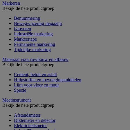
Markeren
Bekijk de hele productgroep
Benummering
Bewegwijzering magazijn
Graveren
Industriële markering
Markeertape
Permanente markering
Tijdelijke markering
Materiaal voor ruwbouw en afbouw
Bekijk de hele productgroep
Cement, beton en asfalt
Hulpstoffen en toevoegingsmiddelen
Lijm voor vloer en muur
Specie
Meetinstrument
Bekijk de hele productgroep
Afstandsmeter
Diktemeter en detector
Elektriciteitsmeter