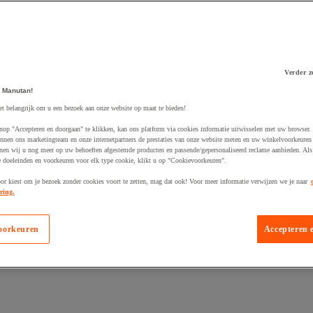
Verder z
 Manutan!
 winkelwagen
et belangrijk om u een bezoek aan onze website op maat te bieden!
nop "Accepteren en doorgaan" te klikken, kan ons platform via cookies informatie uitwisselen met uw browser.
nnen ons marketingteam en onze internetpartners de prestaties van onze website meten en uw winkelvoorkeuren 
nen wij u nog meer op uw behoeften afgestemde producten en passende/gepersonaliseerd reclame aanbieden. Als
 doeleinden en voorkeuren voor elk type cookie, klikt u op "Cookievoorkeuren".
oor kiest om je bezoek zonder cookies voort te zetten, mag dat ook! Voor meer informatie verwijzen we je naar
ring.
oorkeuren
Accepteren 