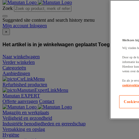
Zoek
Suggested site content and search history menu
Mijn account
Inloggen
×
Welkom bij
Het artikel is in je winkelwagen geplaatst
Toegevoegd aan
Wij vinden h
Naar winkelwagen
Door op de k
Verder winkelen
informatie ku
Hierdoor kun
Categorieën
weten over de
Aanbiedingen
En als je erv
Refurbished producten
cookieverkla
Manutan EXPERT
Offerte aanvragen
Contact
Cookiev
Magazijn en werkplaats
Veiligheid en gezondheid
Industriële benodigdheden en gereedschap
Verpakking en opslag
Hygiëne