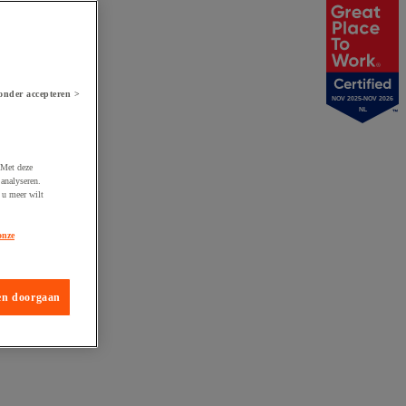
onder accepteren >
NOV 2025-NOV 2026
NL
 Met deze
analyseren.
 u meer wilt
onze
en doorgaan