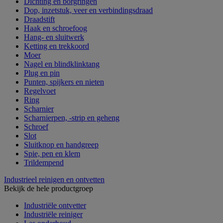
Dichting en borgringen
Dop, inzetstuk, veer en verbindingsdraad
Draadstift
Haak en schroefoog
Hang- en sluitwerk
Ketting en trekkoord
Moer
Nagel en blindklinktang
Plug en pin
Punten, spijkers en nieten
Regelvoet
Ring
Scharnier
Scharnierpen, -strip en geheng
Schroef
Slot
Sluitknop en handgreep
Spie, pen en klem
Trildempend
Industrieel reinigen en ontvetten
Bekijk de hele productgroep
Industriële ontvetter
Industriële reiniger