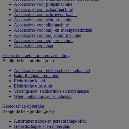
Accessoires voor polijstmachine
Accessoires voor schaafmachine
Accessoires voor schroevendraaier
Accessoires voor schuurmachine
Accessoires voor slijpmachine
Accessoires voor snij- en snoeigereedschap
Accessoires voor snij-schuurmachine
Accessoires voor spijkermachine
Accessoires voor zaag
Elektrische toebehoren en verlichting
Bekijk de hele productgroep
Accessoires voor elektrisch schakelpaneel
Batterij, oplader en kabel
Elektrische kabel
Elektrische uitrusting
Verlengsnoer, stekkerdoos en kapelhaspel
Wandcontactdoos en schakelaar
Gereedschap opbergen
Bekijk de hele productgroep
Assortimentsdoos en gereedschapkoffer
Gereedschapskist en opbergtas