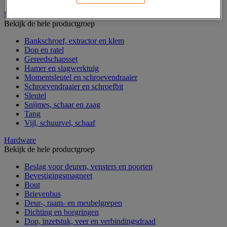
Handgereedschap
Bekijk de hele productgroep
Bankschroef, extractor en klem
Dop en ratel
Gereedschapsset
Hamer en slagwerktuig
Momentsleutel en schroevendraaier
Schroevendraaier en schroefbit
Sleutel
Snijmes, schaar en zaag
Tang
Vijl, schuurvel, schaaf
Hardware
Bekijk de hele productgroep
Beslag voor deuren, vensters en poorten
Bevestigingsmagneet
Bout
Brievenbus
Deur-, raam- en meubelgrepen
Dichting en borgringen
Dop, inzetstuk, veer en verbindingsdraad