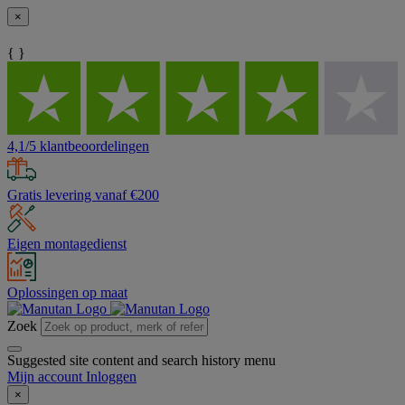
×
{ }
4,1/5 klantbeoordelingen
Gratis levering vanaf €200
Eigen montagedienst
Oplossingen op maat
Zoek
Suggested site content and search history menu
Mijn account
Inloggen
×