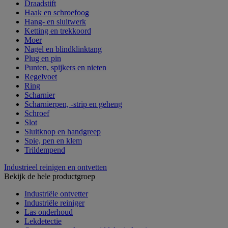
Draadstift
Haak en schroefoog
Hang- en sluitwerk
Ketting en trekkoord
Moer
Nagel en blindklinktang
Plug en pin
Punten, spijkers en nieten
Regelvoet
Ring
Scharnier
Scharnierpen, -strip en geheng
Schroef
Slot
Sluitknop en handgreep
Spie, pen en klem
Trildempend
Industrieel reinigen en ontvetten
Bekijk de hele productgroep
Industriële ontvetter
Industriële reiniger
Las onderhoud
Lekdetectie