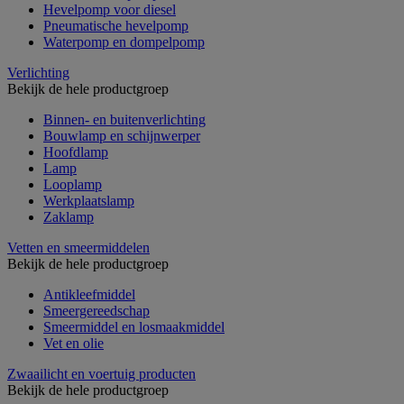
Hevelpomp voor diesel
Pneumatische hevelpomp
Waterpomp en dompelpomp
Verlichting
Bekijk de hele productgroep
Binnen- en buitenverlichting
Bouwlamp en schijnwerper
Hoofdlamp
Lamp
Looplamp
Werkplaatslamp
Zaklamp
Vetten en smeermiddelen
Bekijk de hele productgroep
Antikleefmiddel
Smeergereedschap
Smeermiddel en losmaakmiddel
Vet en olie
Zwaailicht en voertuig producten
Bekijk de hele productgroep