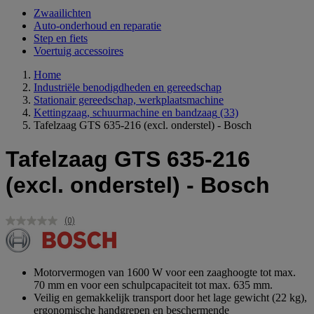
Zwaailichten
Auto-onderhoud en reparatie
Step en fiets
Voertuig accessoires
Home
Industriële benodigdheden en gereedschap
Stationair gereedschap, werkplaatsmachine
Kettingzaag, schuurmachine en bandzaag
(33)
Tafelzaag GTS 635-216 (excl. onderstel) - Bosch
Tafelzaag GTS 635-216
(excl. onderstel) - Bosch
(0)
Geen
scorewaarde.
Dezelfde
paginalink.
Motorvermogen van 1600 W voor een zaaghoogte tot max.
70 mm en voor een schulpcapaciteit tot max. 635 mm.
Veilig en gemakkelijk transport door het lage gewicht (22 kg),
ergonomische handgrepen en beschermende