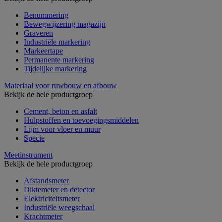
Benummering
Bewegwijzering magazijn
Graveren
Industriële markering
Markeertape
Permanente markering
Tijdelijke markering
Materiaal voor ruwbouw en afbouw
Bekijk de hele productgroep
Cement, beton en asfalt
Hulpstoffen en toevoegingsmiddelen
Lijm voor vloer en muur
Specie
Meetinstrument
Bekijk de hele productgroep
Afstandsmeter
Diktemeter en detector
Elektriciteitsmeter
Industriële weegschaal
Krachtmeter