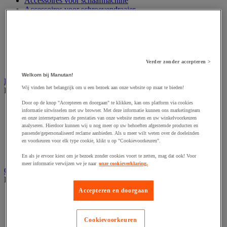
Accessoires voor schaafmachine
Accessoires voor schroevendraaier
Accessoires voor schuurmachine
Accessoires voor slijpmachine
Accessoires voor snij- en snoeigereedschap
Accessoires voor snij-schuurmachine
Accessoires voor spijkermachine
Verder zonder accepteren >
Accessoires voor zaag
Welkom bij Manutan!
Elektrische toebehoren en verlichting
Wij vinden het belangrijk om u een bezoek aan onze website op maat te bieden!
Bekijk de hele productgroep
Door op de knop "Accepteren en doorgaan" te klikken, kan ons platform via cookies
Accessoires voor elektrisch schakelpaneel
informatie uitwisselen met uw browser. Met deze informatie kunnen ons marketingteam
Batterij, oplader en kabel
en onze internetpartners de prestaties van onze website meten en uw winkelvoorkeuren
Elektrische kabel
analyseren. Hierdoor kunnen wij u nog meer op uw behoeften afgestemde producten en
passende/gepersonaliseerd reclame aanbieden. Als u meer wilt weten over de doeleinden
Elektrische uitrusting
en voorkeuren voor elk type cookie, klikt u op "Cookievoorkeuren".
Verlengsnoer, stekkerdoos en kapelhaspel
Wandcontactdoos en schakelaar
En als je ervoor kiest om je bezoek zonder cookies voort te zetten, mag dat ook! Voor
meer informatie verwijzen we je naar
onze cookieverklaring.
Gereedschap opbergen
Bekijk de hele productgroep
Accepteren en doorgaan
Assortimentsdoos en gereedschapkoffer
Gereedschapskist en opbergtas
Gereedschapskoffer en versterkte kist
Cookievoorkeuren
Verrijdbare werktafel