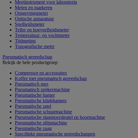
Meetinstrument voor laboratoria
Meten en markeren
Omgevingsmeter
Optische apparatuur
Snelheidsmeter
Teller en hoeveelheidsmeter
Temperatuur- en vochtmeter
Tijdmeting
Topografische meter
Pneumatisch gereedschap
Bekijk de hele productgroep
Compressor en accessoires
Koffer met pneumatisch gereedschap
Pneumatisch mes
Pneumatisch spijkermachine
Pneumatische hamer
Pneumatische klinkhamers
Pneumatische ratel
Pneumatische schuurmachine
Pneumatische slagmoersleutel en boormachine
Pneumatische slijpmachine
Pneumatische zaag
Specifieke pneumatische gereedschappen