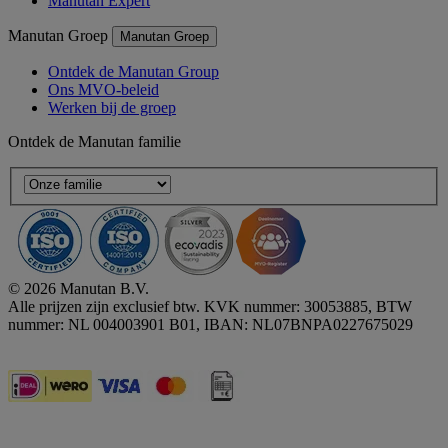
Manutan Expert
Manutan Groep
Manutan Groep
Ontdek de Manutan Group
Ons MVO-beleid
Werken bij de groep
Ontdek de Manutan familie
© 2026 Manutan B.V.
Alle prijzen zijn exclusief btw. KVK nummer: 30053885, BTW
nummer: NL 004003901 B01, IBAN: NL07BNPA0227675029
Accessibility - some points not compliant