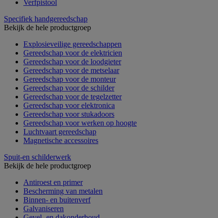
Verfpistool
Specifiek handgereedschap
Bekijk de hele productgroep
Explosieveilige gereedschappen
Gereedschap voor de elektricien
Gereedschap voor de loodgieter
Gereedschap voor de metselaar
Gereedschap voor de monteur
Gereedschap voor de schilder
Gereedschap voor de tegelzetter
Gereedschap voor elektronica
Gereedschap voor stukadoors
Gereedschap voor werken op hoogte
Luchtvaart gereedschap
Magnetische accessoires
Spuit-en schilderwerk
Bekijk de hele productgroep
Antiroest en primer
Bescherming van metalen
Binnen- en buitenverf
Galvaniseren
Gevel- en dakonderhoud