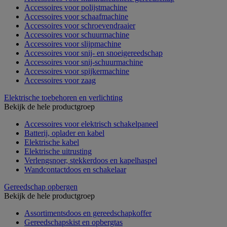
Accessoires voor polijstmachine
Accessoires voor schaafmachine
Accessoires voor schroevendraaier
Accessoires voor schuurmachine
Accessoires voor slijpmachine
Accessoires voor snij- en snoeigereedschap
Accessoires voor snij-schuurmachine
Accessoires voor spijkermachine
Accessoires voor zaag
Elektrische toebehoren en verlichting
Bekijk de hele productgroep
Accessoires voor elektrisch schakelpaneel
Batterij, oplader en kabel
Elektrische kabel
Elektrische uitrusting
Verlengsnoer, stekkerdoos en kapelhaspel
Wandcontactdoos en schakelaar
Gereedschap opbergen
Bekijk de hele productgroep
Assortimentsdoos en gereedschapkoffer
Gereedschapskist en opbergtas