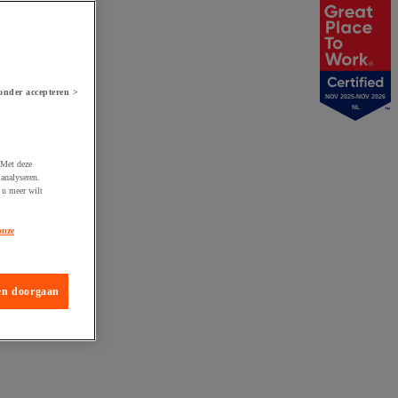
onder accepteren >
NOV 2025-NOV 2026
NL
 Met deze
analyseren.
 u meer wilt
onze
en doorgaan