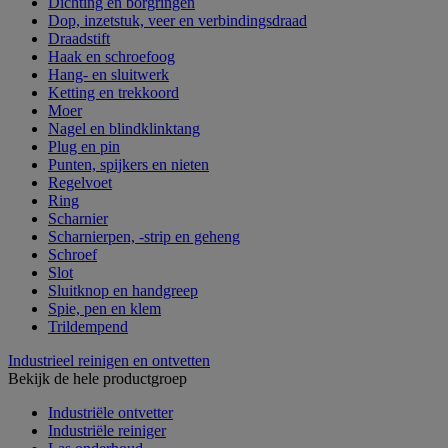
Dichting en borgringen
Dop, inzetstuk, veer en verbindingsdraad
Draadstift
Haak en schroefoog
Hang- en sluitwerk
Ketting en trekkoord
Moer
Nagel en blindklinktang
Plug en pin
Punten, spijkers en nieten
Regelvoet
Ring
Scharnier
Scharnierpen, -strip en geheng
Schroef
Slot
Sluitknop en handgreep
Spie, pen en klem
Trildempend
Industrieel reinigen en ontvetten
Bekijk de hele productgroep
Industriële ontvetter
Industriële reiniger