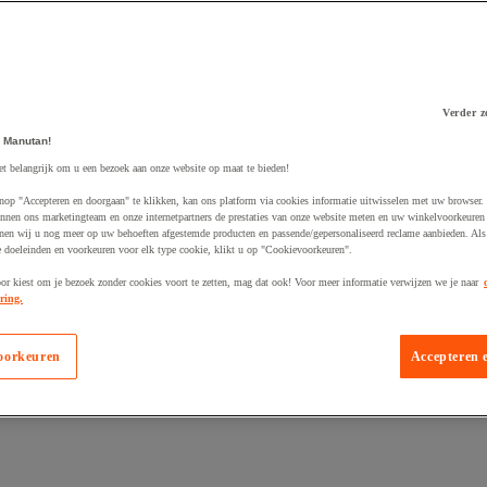
Verder z
 Manutan!
 winkelwagen
et belangrijk om u een bezoek aan onze website op maat te bieden!
nop "Accepteren en doorgaan" te klikken, kan ons platform via cookies informatie uitwisselen met uw browser.
nnen ons marketingteam en onze internetpartners de prestaties van onze website meten en uw winkelvoorkeuren 
nen wij u nog meer op uw behoeften afgestemde producten en passende/gepersonaliseerd reclame aanbieden. Als
 doeleinden en voorkeuren voor elk type cookie, klikt u op "Cookievoorkeuren".
oor kiest om je bezoek zonder cookies voort te zetten, mag dat ook! Voor meer informatie verwijzen we je naar
ring.
oorkeuren
Accepteren 