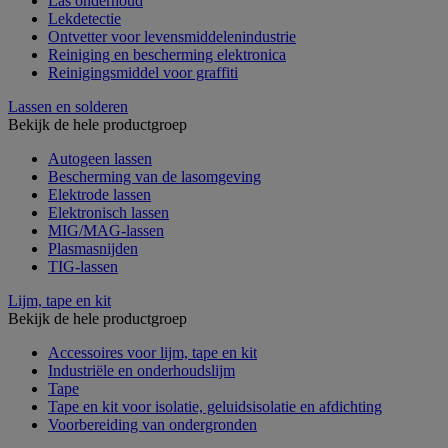
Las onderhoud
Lekdetectie
Ontvetter voor levensmiddelenindustrie
Reiniging en bescherming elektronica
Reinigingsmiddel voor graffiti
Lassen en solderen
Bekijk de hele productgroep
Autogeen lassen
Bescherming van de lasomgeving
Elektrode lassen
Elektronisch lassen
MIG/MAG-lassen
Plasmasnijden
TIG-lassen
Lijm, tape en kit
Bekijk de hele productgroep
Accessoires voor lijm, tape en kit
Industriële en onderhoudslijm
Tape
Tape en kit voor isolatie, geluidsisolatie en afdichting
Voorbereiding van ondergronden