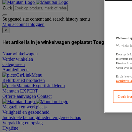
Zoek
Suggested site content and search history menu
Mijn account
Inloggen
×
Welkom bij
Het artikel is in je winkelwagen geplaatst
Toegevoegd aan
Wij vinden h
Naar winkelwagen
Door op de k
Verder winkelen
informatie ku
Hierdoor kun
Categorieën
weten over de
Aanbiedingen
En als je erv
Refurbished producten
cookieverkla
Manutan EXPERT
Offerte aanvragen
Contact
Cookiev
Magazijn en werkplaats
Veiligheid en gezondheid
Industriële benodigdheden en gereedschap
Verpakking en opslag
Hygiëne