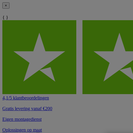
×
{ }
4,1/5 klantbeoordelingen
Gratis levering vanaf €200
Eigen montagedienst
Oplossingen op maat