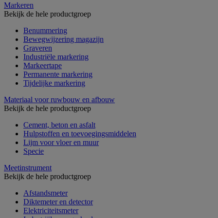
Markeren
Bekijk de hele productgroep
Benummering
Bewegwijzering magazijn
Graveren
Industriële markering
Markeertape
Permanente markering
Tijdelijke markering
Materiaal voor ruwbouw en afbouw
Bekijk de hele productgroep
Cement, beton en asfalt
Hulpstoffen en toevoegingsmiddelen
Lijm voor vloer en muur
Specie
Meetinstrument
Bekijk de hele productgroep
Afstandsmeter
Diktemeter en detector
Elektriciteitsmeter