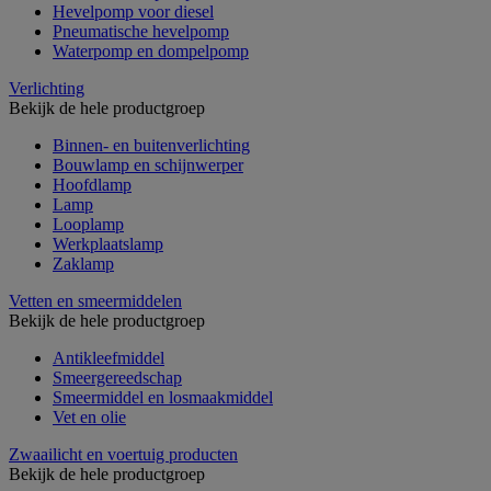
Hevelpomp voor diesel
Pneumatische hevelpomp
Waterpomp en dompelpomp
Verlichting
Bekijk de hele productgroep
Binnen- en buitenverlichting
Bouwlamp en schijnwerper
Hoofdlamp
Lamp
Looplamp
Werkplaatslamp
Zaklamp
Vetten en smeermiddelen
Bekijk de hele productgroep
Antikleefmiddel
Smeergereedschap
Smeermiddel en losmaakmiddel
Vet en olie
Zwaailicht en voertuig producten
Bekijk de hele productgroep