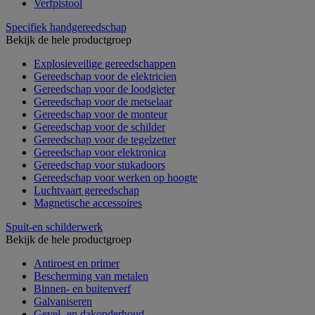
Verfpistool
Specifiek handgereedschap
Bekijk de hele productgroep
Explosieveilige gereedschappen
Gereedschap voor de elektricien
Gereedschap voor de loodgieter
Gereedschap voor de metselaar
Gereedschap voor de monteur
Gereedschap voor de schilder
Gereedschap voor de tegelzetter
Gereedschap voor elektronica
Gereedschap voor stukadoors
Gereedschap voor werken op hoogte
Luchtvaart gereedschap
Magnetische accessoires
Spuit-en schilderwerk
Bekijk de hele productgroep
Antiroest en primer
Bescherming van metalen
Binnen- en buitenverf
Galvaniseren
Gevel- en dakonderhoud