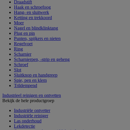
Draadstift
Haak en schroefoog
Hang- en sluitwerk
Ketting en trekkoord
Moer
Nagel en blindklinktang
Plug en pin
Punten, spijkers en nieten
Regelvoet
Ring
Scharnier
Scharnierpen, -strip en geheng
Schroef
Slot
Sluitknop en handgreep
Spie, pen en klem
Trildempend
Industrieel reinigen en ontvetten
Bekijk de hele productgroep
Industriële ontvetter
Industriële reiniger
Las onderhoud
Lekdetectie