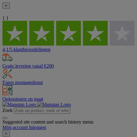
×
{ }
4,1/5 klantbeoordelingen
Gratis levering vanaf €200
Eigen montagedienst
Oplossingen op maat
Zoek
Suggested site content and search history menu
Mijn account
Inloggen
×