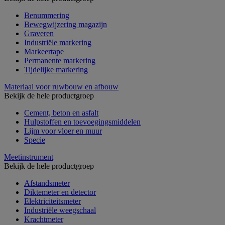
Benummering
Bewegwijzering magazijn
Graveren
Industriële markering
Markeertape
Permanente markering
Tijdelijke markering
Materiaal voor ruwbouw en afbouw
Bekijk de hele productgroep
Cement, beton en asfalt
Hulpstoffen en toevoegingsmiddelen
Lijm voor vloer en muur
Specie
Meetinstrument
Bekijk de hele productgroep
Afstandsmeter
Diktemeter en detector
Elektriciteitsmeter
Industriële weegschaal
Krachtmeter