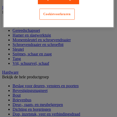
Handgereedschap
Bekijk de hele productgroep
Cookievoorkeuren
Bankschroef, extractor en klem
Dop en ratel
Gereedschapsset
Hamer en slagwerktuig
Momentsleutel en schroevendraaier
Schroevendraaier en schroefbit
Sleutel
Snijmes, schaar en zaag
Tang
Vijl, schuurvel, schaaf
Hardware
Bekijk de hele productgroep
Beslag voor deuren, vensters en poorten
Bevestigingsmagneet
Bout
Brievenbus
Deur-, raam- en meubelgrepen
Dichting en borgringen
Dop, inzetstuk, veer en verbindingsdraad