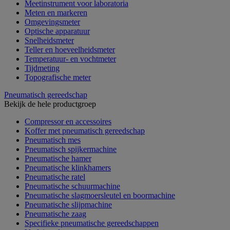
Meetinstrument voor laboratoria
Meten en markeren
Omgevingsmeter
Optische apparatuur
Snelheidsmeter
Teller en hoeveelheidsmeter
Temperatuur- en vochtmeter
Tijdmeting
Topografische meter
Pneumatisch gereedschap
Bekijk de hele productgroep
Compressor en accessoires
Koffer met pneumatisch gereedschap
Pneumatisch mes
Pneumatisch spijkermachine
Pneumatische hamer
Pneumatische klinkhamers
Pneumatische ratel
Pneumatische schuurmachine
Pneumatische slagmoersleutel en boormachine
Pneumatische slijpmachine
Pneumatische zaag
Specifieke pneumatische gereedschappen