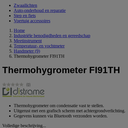
Zwaailichten
Auto-onderhoud en reparatie
Step en fiets
Voertuig accessoires
Home
Industriële benodigdheden en gereedschap
Meetinstrument
Temperatuur- en vochtmeter
Handmeter
(9)
Thermohygrometer FI91TH
Thermohygrometer FI91TH
(0)
Geen
scorewaarde.
Dezelfde
paginalink.
Thermohygrometer om condensatie vast te stellen.
Uitgerust met een grafisch scherm met achtergrondverlichting.
Gegevens kunnen via Bluetooth verzonden worden.
Volledige beschrijving...