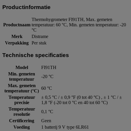
Productinformatie
Thermohygrometer FI91TH, Max. gemeten
Productnaam
temperatuur: 60 °C, Min. gemeten temperatuur: -20
°C
Merk
Distrame
Verpakking
Per stuk
Technische specificaties
Model
FI91TH
Min. gemeten
-20 °C
temperatuur
Max. gemeten
60 °C
temperatuur (°C)
Temperatuur
± 0,5 °C / ± 0,9 °F (0 tot 40 °C) , ± 1 °C / ±
precisie
1,8 °F (-20 tot 0 °C en 40 tot 60 °C)
Temperatuur
0,1 °C
resolutie
Certificering
Geen
Voeding
1 batterij 9 V type 6LR61