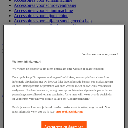
Accessoires voor schaafmachine
Accessoires voor schroevendraaier
Accessoires voor schuurmachine
Accessoires voor slijpmachine
Accessoires voor snij- en snoeigereedschap
Accessoires voor snij-schuurmachine
Accessoires voor spijkermachine
Accessoires voor zaag
Elektrische toebehoren en verlichting
Bekijk de hele productgroep
Verder zonder accepteren >
Accessoires voor elektrisch schakelpaneel
Welkom bij Manutan!
Batterij, oplader en kabel
Wij vinden het belangrijk om u een bezoek aan onze website op maat te bieden!
Elektrische kabel
Elektrische uitrusting
Door op de knop "Accepteren en doorgaan" te klikken, kan ons platform via cookies
Verlengsnoer, stekkerdoos en kapelhaspel
informatie uitwisselen met uw browser. Met deze informatie kunnen ons marketingteam
Wandcontactdoos en schakelaar
en onze internetpartners de prestaties van onze website meten en uw winkelvoorkeuren
analyseren. Hierdoor kunnen wij u nog meer op uw behoeften afgestemde producten en
passende/gepersonaliseerd reclame aanbieden. Als u meer wilt weten over de doeleinden
Gereedschap opbergen
en voorkeuren voor elk type cookie, klikt u op "Cookievoorkeuren".
Bekijk de hele productgroep
En als je ervoor kiest om je bezoek zonder cookies voort te zetten, mag dat ook! Voor
Assortimentsdoos en gereedschapkoffer
meer informatie verwijzen we je naar
onze cookieverklaring.
Gereedschapskist en opbergtas
Gereedschapskoffer en versterkte kist
Verrijdbare werktafel
Accepteren en doorgaan