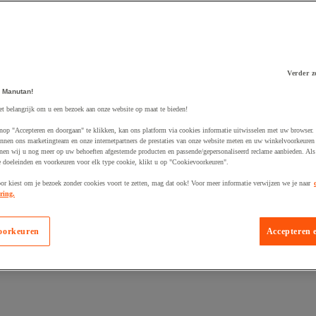
Verder z
 Manutan!
 winkelwagen
et belangrijk om u een bezoek aan onze website op maat te bieden!
nop "Accepteren en doorgaan" te klikken, kan ons platform via cookies informatie uitwisselen met uw browser.
nnen ons marketingteam en onze internetpartners de prestaties van onze website meten en uw winkelvoorkeuren 
nen wij u nog meer op uw behoeften afgestemde producten en passende/gepersonaliseerd reclame aanbieden. Als
 doeleinden en voorkeuren voor elk type cookie, klikt u op "Cookievoorkeuren".
oor kiest om je bezoek zonder cookies voort te zetten, mag dat ook! Voor meer informatie verwijzen we je naar
ring.
oorkeuren
Accepteren 