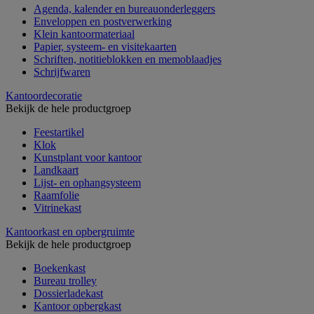
Agenda, kalender en bureauonderleggers
Enveloppen en postverwerking
Klein kantoormateriaal
Papier, systeem- en visitekaarten
Schriften, notitieblokken en memoblaadjes
Schrijfwaren
Kantoordecoratie
Bekijk de hele productgroep
Feestartikel
Klok
Kunstplant voor kantoor
Landkaart
Lijst- en ophangsysteem
Raamfolie
Vitrinekast
Kantoorkast en opbergruimte
Bekijk de hele productgroep
Boekenkast
Bureau trolley
Dossierladekast
Kantoor opbergkast