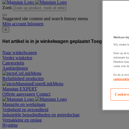
Zoek
Suggested site content and search history menu
Mijn account
Inloggen
×
Welkom bij
Het artikel is in je winkelwagen geplaatst
Toegevoegd aan
Wij vinden h
Naar winkelwagen
Door op de k
Verder winkelen
informatie ku
Hierdoor kun
Categorieën
weten over de
Aanbiedingen
En als je erv
Refurbished producten
cookieverkla
Manutan EXPERT
Offerte aanvragen
Contact
Cookiev
Magazijn en werkplaats
Veiligheid en gezondheid
Industriële benodigdheden en gereedschap
Verpakking en opslag
Hygiëne