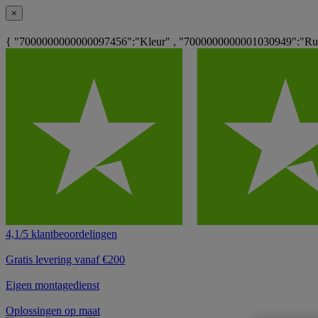
×
{ "7000000000000097456":"Kleur" , "7000000000001030949":"Rug
4,1/5 klantbeoordelingen
Gratis levering vanaf €200
Eigen montagedienst
Oplossingen op maat