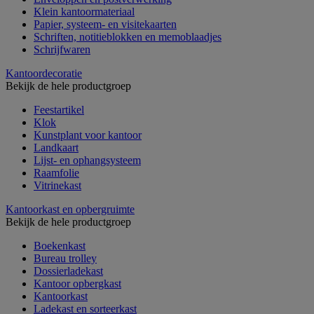
Klein kantoormateriaal
Papier, systeem- en visitekaarten
Schriften, notitieblokken en memoblaadjes
Schrijfwaren
Kantoordecoratie
Bekijk de hele productgroep
Feestartikel
Klok
Kunstplant voor kantoor
Landkaart
Lijst- en ophangsysteem
Raamfolie
Vitrinekast
Kantoorkast en opbergruimte
Bekijk de hele productgroep
Boekenkast
Bureau trolley
Dossierladekast
Kantoor opbergkast
Kantoorkast
Ladekast en sorteerkast