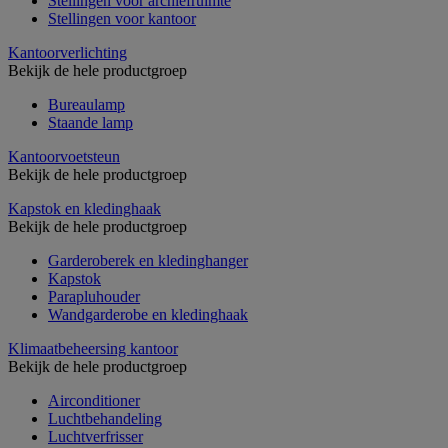
Stellingen voor archiefruimte
Stellingen voor kantoor
Kantoorverlichting
Bekijk de hele productgroep
Bureaulamp
Staande lamp
Kantoorvoetsteun
Bekijk de hele productgroep
Kapstok en kledinghaak
Bekijk de hele productgroep
Garderoberek en kledinghanger
Kapstok
Parapluhouder
Wandgarderobe en kledinghaak
Klimaatbeheersing kantoor
Bekijk de hele productgroep
Airconditioner
Luchtbehandeling
Luchtverfrisser