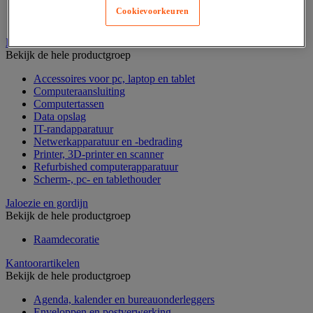
Geldkist
Cookievoorkeuren
Valsgelddetectie en geldtelmachine
IT en multimedia
Bekijk de hele productgroep
Accessoires voor pc, laptop en tablet
Computeraansluiting
Computertassen
Data opslag
IT-randapparatuur
Netwerkapparatuur en -bedrading
Printer, 3D-printer en scanner
Refurbished computerapparatuur
Scherm-, pc- en tablethouder
Jaloezie en gordijn
Bekijk de hele productgroep
Raamdecoratie
Kantoorartikelen
Bekijk de hele productgroep
Agenda, kalender en bureauonderleggers
Enveloppen en postverwerking