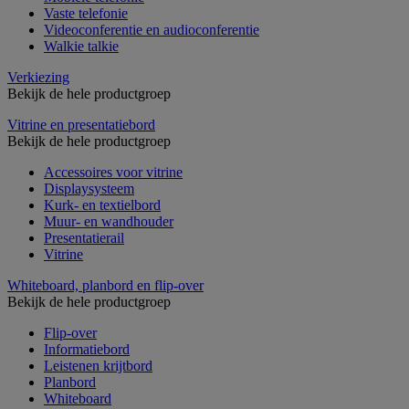
Vaste telefonie
Videoconferentie en audioconferentie
Walkie talkie
Verkiezing
Bekijk de hele productgroep
Vitrine en presentatiebord
Bekijk de hele productgroep
Accessoires voor vitrine
Displaysysteem
Kurk- en textielbord
Muur- en wandhouder
Presentatierail
Vitrine
Whiteboard, planbord en flip-over
Bekijk de hele productgroep
Flip-over
Informatiebord
Leistenen krijtbord
Planbord
Whiteboard