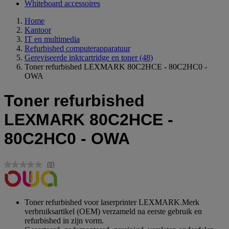
Whiteboard accessoires
Home
Kantoor
IT en multimedia
Refurbished computerapparatuur
Gereviseerde inktcartridge en toner
(48)
Toner refurbished LEXMARK 80C2HCE - 80C2HC0 -
OWA
Toner refurbished
LEXMARK 80C2HCE -
80C2HC0 - OWA
(0)
Geen
scorewaarde.
Dezelfde
paginalink.
Toner refurbished voor laserprinter LEXMARK.Merk
verbruiksartikel (OEM) verzameld na eerste gebruik en
refurbished in zijn vorm.