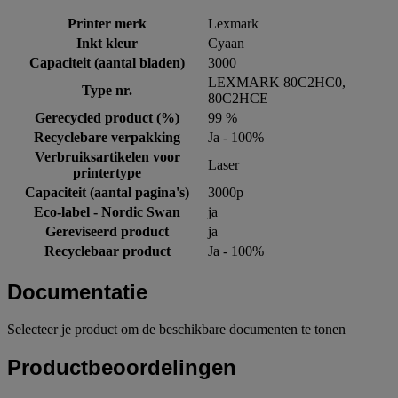
Printer merk
Lexmark
Inkt kleur
Cyaan
Capaciteit (aantal bladen)
3000
LEXMARK 80C2HC0,
Type nr.
80C2HCE
Gerecycled product (%)
99 %
Recyclebare verpakking
Ja - 100%
Verbruiksartikelen voor
Laser
printertype
Capaciteit (aantal pagina's)
3000p
Eco-label - Nordic Swan
ja
Gereviseerd product
ja
Recyclebaar product
Ja - 100%
Documentatie
Selecteer je product om de beschikbare documenten te tonen
Productbeoordelingen