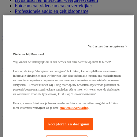
Dynamisch en interactief weergavesysteem
Fotocamera, videocamera en verrekijker
Professionele audio en geluidsopname
Projectie en videoprojectie-apparatuur
Studioverlichting en accessoires
Tv, dvd-speler en Blu-ray
Bewegwijzering en aanduidingsborden
Bekijk de hele productgroep
Verder zonder accepteren >
Deurnaambord
Welkom bij Manutan!
Pictogram
Wij vinden het belangrijk om u een bezoek aan onze website op maat te bieden!
Folderrek en -houder
Door op de knop "Accepteren en doorgaan" te klikken, kan ons platform via cookies
Bekijk de hele productgroep
informatie uitwisselen met uw browser. Met deze informatie kunnen ons marketingteam
en onze internetpartners de prestaties van onze website meten en uw winkelvoorkeuren
Folderrek
analyseren. Hierdoor kunnen wij u nog meer op uw behoeften afgestemde producten en
passende/gepersonaliseerd reclame aanbieden. Als u meer wilt weten over de doeleinden
Mobiel folderrek
en voorkeuren voor elk type cookie, klikt u op "Cookievoorkeuren".
Tafel folderstandaard
Wandfolderhouder
En als je ervoor kiest om je bezoek zonder cookies voort te zetten, mag dat ook! Voor
meer informatie verwijzen we je naar
onze cookieverklaring.
Inname en beheer van geld
Bekijk de hele productgroep
Accepteren en doorgaan
Barcode scanner en accessoires
Biljettenteller/sorteerder en valsgelddetector