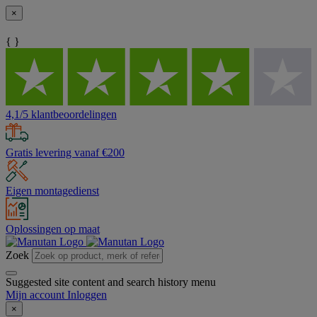
×
{ }
4,1/5 klantbeoordelingen
Gratis levering vanaf €200
Eigen montagedienst
Oplossingen op maat
Zoek
Suggested site content and search history menu
Mijn account
Inloggen
×