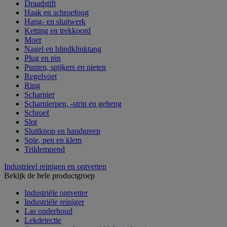
Draadstift
Haak en schroefoog
Hang- en sluitwerk
Ketting en trekkoord
Moer
Nagel en blindklinktang
Plug en pin
Punten, spijkers en nieten
Regelvoet
Ring
Scharnier
Scharnierpen, -strip en geheng
Schroef
Slot
Sluitknop en handgreep
Spie, pen en klem
Trildempend
Industrieel reinigen en ontvetten
Bekijk de hele productgroep
Industriële ontvetter
Industriële reiniger
Las onderhoud
Lekdetectie