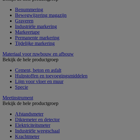
Benummering
Bewegwijzering magazijn
Graveren
Industriële markering
Markeertape
Permanente markering
Tijdelijke markering
Materiaal voor ruwbouw en afbouw
Bekijk de hele productgroep
Cement, beton en asfalt
Hulpstoffen en toevoegingsmiddelen
Lijm voor vloer en muur
Specie
Meetinstrument
Bekijk de hele productgroep
Afstandsmeter
Diktemeter en detector
Elektriciteitsmeter
Industriële weegschaal
Krachtmeter