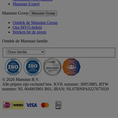
Manutan Expert
Manutan Groep
Manutan Groep
Ontdek de Manutan Group
Ons MVO-beleid
Werken bij de groep
Ontdek de Manutan familie
© 2026 Manutan B.V.
Alle prijzen zijn exclusief btw. KVK nummer: 30053885, BTW
nummer: NL 004003901 B01, IBAN: NL07BNPA0227675029
Accessibility - some points not compliant