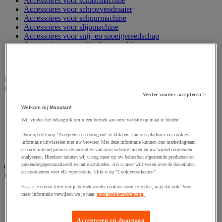
Accessoires voor schaafmachine
Accessoires voor schroevendraaier
Accessoires voor schuurmachine
Accessoires voor slijpmachine
Accessoires voor snij- en snoeigereedschap
Accessoires voor snij-schuurmachine
Accessoires voor spijkermachine
Accessoires voor zaag
Elektrische toebehoren en verlichting
Bekijk de hele productgroep
Verder zonder accepteren >
Accessoires voor elektrisch schakelpaneel
Welkom bij Manutan!
Batterij, oplader en kabel
Wij vinden het belangrijk om u een bezoek aan onze website op maat te bieden!
Elektrische kabel
Elektrische uitrusting
Door op de knop "Accepteren en doorgaan" te klikken, kan ons platform via cookies
Verlengsnoer, stekkerdoos en kapelhaspel
informatie uitwisselen met uw browser. Met deze informatie kunnen ons marketingteam
Wandcontactdoos en schakelaar
en onze internetpartners de prestaties van onze website meten en uw winkelvoorkeuren
analyseren. Hierdoor kunnen wij u nog meer op uw behoeften afgestemde producten en
passende/gepersonaliseerd reclame aanbieden. Als u meer wilt weten over de doeleinden
Gereedschap opbergen
en voorkeuren voor elk type cookie, klikt u op "Cookievoorkeuren".
Bekijk de hele productgroep
En als je ervoor kiest om je bezoek zonder cookies voort te zetten, mag dat ook! Voor
Assortimentsdoos en gereedschapkoffer
meer informatie verwijzen we je naar
onze cookieverklaring.
Gereedschapskist en opbergtas
Gereedschapskoffer en versterkte kist
Verrijdbare werktafel
Accepteren en doorgaan