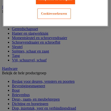
Handgereedschap
Bekijk de hele productgroep
Cookievoorkeuren
Bankschroef, extractor en klem
Dop en ratel
Gereedschapsset
Hamer en slagwerktuig
Momentsleutel en schroevendraaier
Schroevendraaier en schroefbit
Sleutel
Snijmes, schaar en zaag
Tang
Vijl, schuurvel, schaaf
Hardware
Bekijk de hele productgroep
Beslag voor deuren, vensters en poorten
Bevestigingsmagneet
Bout
Brievenbus
Deur-, raam- en meubelgrepen
Dichting en borgringen
Dop, inzetstuk, veer en verbindingsdraad