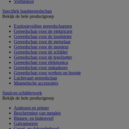
Verfpistool
Specifiek handgereedschap
Bekijk de hele productgroep
Explosieveilige gereedschappen
Gereedschap voor de elektricien
Gereedschap voor de loodgieter
Gereedschap voor de metselaar
Gereedschap voor de monteur
Gereedschap voor de schilder
Gereedschap voor de tegelzetter
Gereedschap voor elektronica
Gereedschap voor stukadoors
Gereedschap voor werken op hoogte
Luchtvaart gereedschap
Magnetische accessoires
Spuit-en schilderwerk
Bekijk de hele productgroep
Antiroest en primer
Bescherming van metalen
Binnen- en buitenverf
Galvaniseren
Gevel- en dakonderhoud