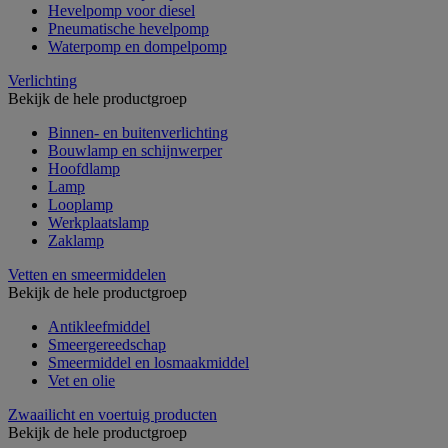
Hevelpomp voor diesel
Pneumatische hevelpomp
Waterpomp en dompelpomp
Verlichting
Bekijk de hele productgroep
Binnen- en buitenverlichting
Bouwlamp en schijnwerper
Hoofdlamp
Lamp
Looplamp
Werkplaatslamp
Zaklamp
Vetten en smeermiddelen
Bekijk de hele productgroep
Antikleefmiddel
Smeergereedschap
Smeermiddel en losmaakmiddel
Vet en olie
Zwaailicht en voertuig producten
Bekijk de hele productgroep