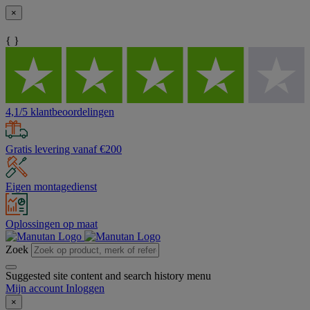
×
{ }
4,1/5 klantbeoordelingen
Gratis levering vanaf €200
Eigen montagedienst
Oplossingen op maat
Zoek
Suggested site content and search history menu
Mijn account
Inloggen
×