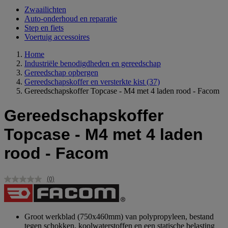
Zwaailichten
Auto-onderhoud en reparatie
Step en fiets
Voertuig accessoires
Home
Industriële benodigdheden en gereedschap
Gereedschap opbergen
Gereedschapskoffer en versterkte kist
(37)
Gereedschapskoffer Topcase - M4 met 4 laden rood - Facom
Gereedschapskoffer
Topcase - M4 met 4 laden
rood - Facom
(0)
Geen
scorewaarde.
Dezelfde
paginalink.
Groot werkblad (750x460mm) van polypropyleen, bestand
tegen schokken, koolwaterstoffen en een statische belasting