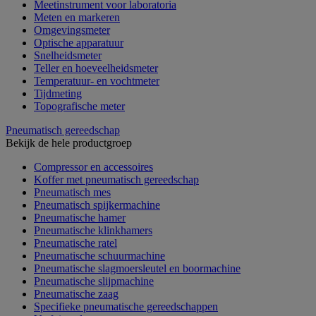
Meetinstrument voor laboratoria
Meten en markeren
Omgevingsmeter
Optische apparatuur
Snelheidsmeter
Teller en hoeveelheidsmeter
Temperatuur- en vochtmeter
Tijdmeting
Topografische meter
Pneumatisch gereedschap
Bekijk de hele productgroep
Compressor en accessoires
Koffer met pneumatisch gereedschap
Pneumatisch mes
Pneumatisch spijkermachine
Pneumatische hamer
Pneumatische klinkhamers
Pneumatische ratel
Pneumatische schuurmachine
Pneumatische slagmoersleutel en boormachine
Pneumatische slijpmachine
Pneumatische zaag
Specifieke pneumatische gereedschappen