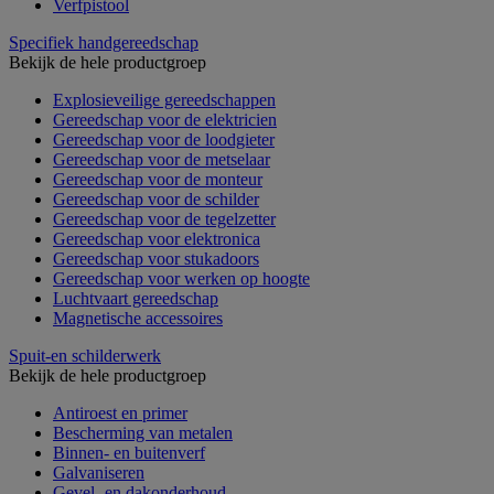
Verfpistool
Specifiek handgereedschap
Bekijk de hele productgroep
Explosieveilige gereedschappen
Gereedschap voor de elektricien
Gereedschap voor de loodgieter
Gereedschap voor de metselaar
Gereedschap voor de monteur
Gereedschap voor de schilder
Gereedschap voor de tegelzetter
Gereedschap voor elektronica
Gereedschap voor stukadoors
Gereedschap voor werken op hoogte
Luchtvaart gereedschap
Magnetische accessoires
Spuit-en schilderwerk
Bekijk de hele productgroep
Antiroest en primer
Bescherming van metalen
Binnen- en buitenverf
Galvaniseren
Gevel- en dakonderhoud