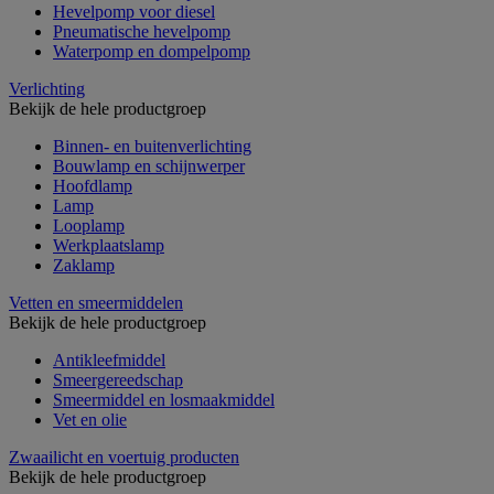
Hevelpomp voor diesel
Pneumatische hevelpomp
Waterpomp en dompelpomp
Verlichting
Bekijk de hele productgroep
Binnen- en buitenverlichting
Bouwlamp en schijnwerper
Hoofdlamp
Lamp
Looplamp
Werkplaatslamp
Zaklamp
Vetten en smeermiddelen
Bekijk de hele productgroep
Antikleefmiddel
Smeergereedschap
Smeermiddel en losmaakmiddel
Vet en olie
Zwaailicht en voertuig producten
Bekijk de hele productgroep