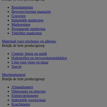
Benummering
Bewegwijzering magazijn
Graveren
Industriële markering
Markeertape
Permanente markering
Tijdelijke markering
Materiaal voor ruwbouw en afbouw
Bekijk de hele productgroep
Cement, beton en asfalt
Hulpstoffen en toevoegingsmiddelen
Lijm voor vloer en muur
Specie
Meetinstrument
Bekijk de hele productgroep
Afstandsmeter
Diktemeter en detector
Elektriciteitsmeter
Industriële weegschaal
Krachtmeter