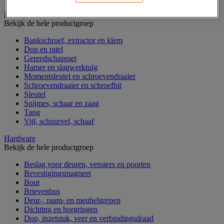
Handgereedschap
Bekijk de hele productgroep
Bankschroef, extractor en klem
Dop en ratel
Gereedschapsset
Hamer en slagwerktuig
Momentsleutel en schroevendraaier
Schroevendraaier en schroefbit
Sleutel
Snijmes, schaar en zaag
Tang
Vijl, schuurvel, schaaf
Hardware
Bekijk de hele productgroep
Beslag voor deuren, vensters en poorten
Bevestigingsmagneet
Bout
Brievenbus
Deur-, raam- en meubelgrepen
Dichting en borgringen
Dop, inzetstuk, veer en verbindingsdraad