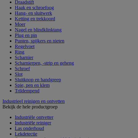
Draadstift
Haak en schroefoog
Hang- en sluitwerk
Ketting en trekkoord
Moer
Nagel en blindklinktang
Plug en pin
Punten, spijkers en nieten
Regelvoet
Ring
Scharnier
Scharnierpen, -strip en geheng
Schroef
Slot
Sluitknop en handgreep
Spie, pen en klem
Trildempend
Industrieel reinigen en ontvetten
Bekijk de hele productgroep
Industriële ontvetter
Industriële reiniger
Las onderhoud
Lekdetectie