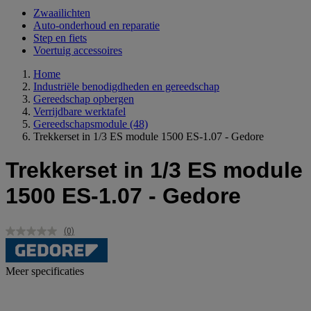
Zwaailichten
Auto-onderhoud en reparatie
Step en fiets
Voertuig accessoires
Home
Industriële benodigdheden en gereedschap
Gereedschap opbergen
Verrijdbare werktafel
Gereedschapsmodule
(48)
Trekkerset in 1/3 ES module 1500 ES-1.07 - Gedore
Trekkerset in 1/3 ES module
1500 ES-1.07 - Gedore
(0)
Geen
scorewaarde.
Dezelfde
paginalink.
Meer specificaties