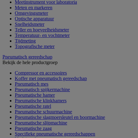
Meetinstrument voor laboratoria
Meten en markeren
Omgevingsmeter
Optische apparatuur
Snelheidsmeter
Teller en hoeveelheidsmeter
Temperatuur- en vochtmeter
Tijdmeting
Topografische meter
Pneumatisch gereedschap
Bekijk de hele productgroep
Compressor en accessoires
Koffer met pneumatisch gereedschap
Pneumatisch mes
Pneumatisch spijkermachine
Pneumatische hamer
Pneumatische klinkhamers
Pneumatische ratel
Pneumatische schuurmachine
Pneumatische slagmoersleutel en boormachine
Pneumatische slijpmachine
Pneumatische zaag
Specifieke pneumatische gereedschappen