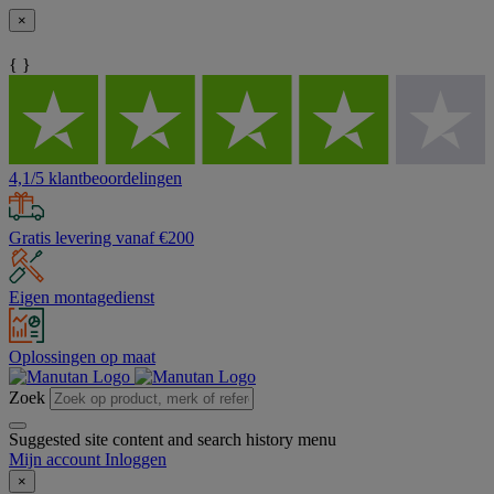
×
{ }
4,1/5 klantbeoordelingen
Gratis levering vanaf €200
Eigen montagedienst
Oplossingen op maat
Zoek
Suggested site content and search history menu
Mijn account
Inloggen
×