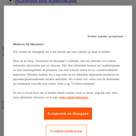
Accessoires voor schaafmachine
Accessoires voor schroevendraaier
Accessoires voor schuurmachine
Accessoires voor slijpmachine
Accessoires voor snij- en snoeigereedschap
Accessoires voor snij-schuurmachine
Accessoires voor spijkermachine
Verder zonder accepteren >
Accessoires voor zaag
Welkom bij Manutan!
Elektrische toebehoren en verlichting
Wij vinden het belangrijk om u een bezoek aan onze website op maat te bieden!
Bekijk de hele productgroep
Door op de knop "Accepteren en doorgaan" te klikken, kan ons platform via cookies
Accessoires voor elektrisch schakelpaneel
informatie uitwisselen met uw browser. Met deze informatie kunnen ons marketingteam
Batterij, oplader en kabel
en onze internetpartners de prestaties van onze website meten en uw winkelvoorkeuren
Elektrische kabel
analyseren. Hierdoor kunnen wij u nog meer op uw behoeften afgestemde producten en
passende/gepersonaliseerd reclame aanbieden. Als u meer wilt weten over de doeleinden
Elektrische uitrusting
en voorkeuren voor elk type cookie, klikt u op "Cookievoorkeuren".
Verlengsnoer, stekkerdoos en kapelhaspel
Wandcontactdoos en schakelaar
En als je ervoor kiest om je bezoek zonder cookies voort te zetten, mag dat ook! Voor
meer informatie verwijzen we je naar
onze cookieverklaring.
Gereedschap opbergen
Bekijk de hele productgroep
Accepteren en doorgaan
Assortimentsdoos en gereedschapkoffer
Gereedschapskist en opbergtas
Gereedschapskoffer en versterkte kist
Cookievoorkeuren
Verrijdbare werktafel