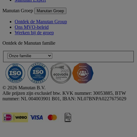
Manutan Groep
Manutan Groep
Ontdek de Manutan Group
Ons MVO-beleid
Werken bij de groep
Ontdek de Manutan familie
© 2026 Manutan B.V.
Alle prijzen zijn exclusief btw. KVK nummer: 30053885, BTW
nummer: NL 004003901 B01, IBAN: NL07BNPA0227675029
Accessibility - some points not compliant