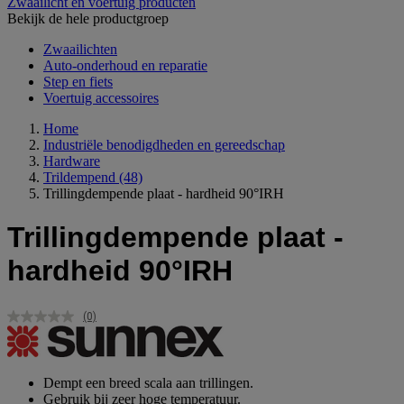
Zwaailicht en voertuig producten
Bekijk de hele productgroep
Zwaailichten
Auto-onderhoud en reparatie
Step en fiets
Voertuig accessoires
Home
Industriële benodigdheden en gereedschap
Hardware
Trildempend
(48)
Trillingdempende plaat - hardheid 90°IRH
Trillingdempende plaat -
hardheid 90°IRH
(0)
Geen
scorewaarde.
Dezelfde
paginalink.
Dempt een breed scala aan trillingen.
Gebruik bij zeer hoge temperatuur.