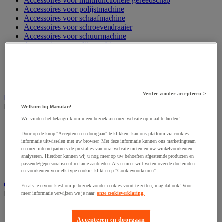
Accessoires voor multifunctionele gereedschap
Accessoires voor polijstmachine
Accessoires voor schaafmachine
Accessoires voor schroevendraaier
Accessoires voor schuurmachine
Accessoires voor slijpmachine
Accessoires voor snij- en snoeigereedschap
Accessoires voor snij-schuurmachine
Accessoires voor spijkermachine
Accessoires voor zaag
Verder zonder accepteren >
Elektrische toebehoren en verlichting
Bekijk de hele productgroep
Welkom bij Manutan!
Wij vinden het belangrijk om u een bezoek aan onze website op maat te bieden!
Accessoires voor elektrisch schakelpaneel
Batterij, oplader en kabel
Door op de knop "Accepteren en doorgaan" te klikken, kan ons platform via cookies
Elektrische kabel
informatie uitwisselen met uw browser. Met deze informatie kunnen ons marketingteam
Elektrische uitrusting
en onze internetpartners de prestaties van onze website meten en uw winkelvoorkeuren
analyseren. Hierdoor kunnen wij u nog meer op uw behoeften afgestemde producten en
Verlengsnoer, stekkerdoos en kapelhaspel
passende/gepersonaliseerd reclame aanbieden. Als u meer wilt weten over de doeleinden
Wandcontactdoos en schakelaar
en voorkeuren voor elk type cookie, klikt u op "Cookievoorkeuren".
Gereedschap opbergen
En als je ervoor kiest om je bezoek zonder cookies voort te zetten, mag dat ook! Voor
Bekijk de hele productgroep
meer informatie verwijzen we je naar
onze cookieverklaring.
Assortimentsdoos en gereedschapkoffer
Gereedschapskist en opbergtas
Accepteren en doorgaan