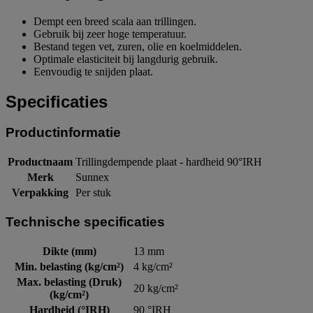
Dempt een breed scala aan trillingen.
Gebruik bij zeer hoge temperatuur.
Bestand tegen vet, zuren, olie en koelmiddelen.
Optimale elasticiteit bij langdurig gebruik.
Eenvoudig te snijden plaat.
Specificaties
Productinformatie
Productnaam
Trillingdempende plaat - hardheid 90°IRH
Merk
Sunnex
Verpakking
Per stuk
Technische specificaties
Dikte (mm)
13 mm
Min. belasting (kg/cm²)
4 kg/cm²
Max. belasting (Druk)
20 kg/cm²
(kg/cm²)
Hardheid (°IRH)
90 °IRH