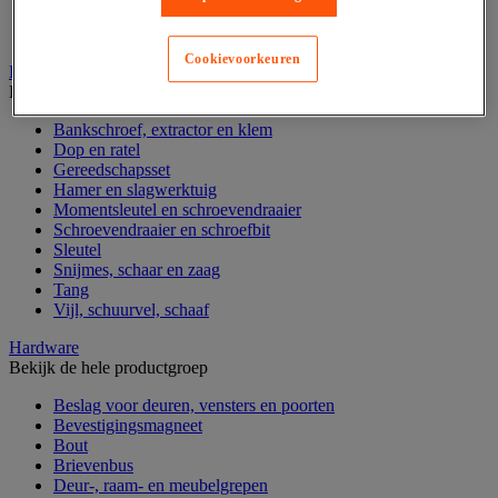
Gereedschapskoffer en versterkte kist
Verrijdbare werktafel
Cookievoorkeuren
Handgereedschap
Bekijk de hele productgroep
Bankschroef, extractor en klem
Dop en ratel
Gereedschapsset
Hamer en slagwerktuig
Momentsleutel en schroevendraaier
Schroevendraaier en schroefbit
Sleutel
Snijmes, schaar en zaag
Tang
Vijl, schuurvel, schaaf
Hardware
Bekijk de hele productgroep
Beslag voor deuren, vensters en poorten
Bevestigingsmagneet
Bout
Brievenbus
Deur-, raam- en meubelgrepen