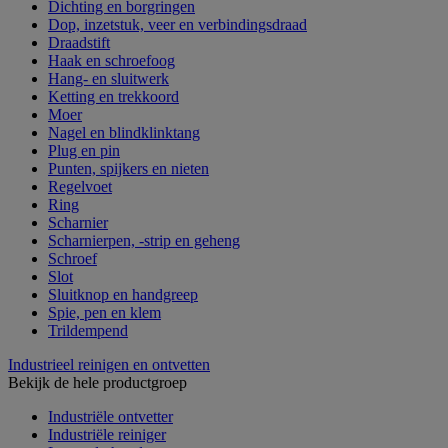
Dichting en borgringen
Dop, inzetstuk, veer en verbindingsdraad
Draadstift
Haak en schroefoog
Hang- en sluitwerk
Ketting en trekkoord
Moer
Nagel en blindklinktang
Plug en pin
Punten, spijkers en nieten
Regelvoet
Ring
Scharnier
Scharnierpen, -strip en geheng
Schroef
Slot
Sluitknop en handgreep
Spie, pen en klem
Trildempend
Industrieel reinigen en ontvetten
Bekijk de hele productgroep
Industriële ontvetter
Industriële reiniger