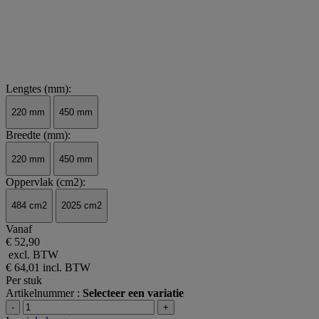
Lengtes (mm):
220 mm
450 mm
Breedte (mm):
220 mm
450 mm
Oppervlak (cm2):
484 cm2
2025 cm2
Vanaf
€ 52,90
excl. BTW
€ 64,01
incl. BTW
Per stuk
Artikelnummer :
Selecteer een variatie
-
+