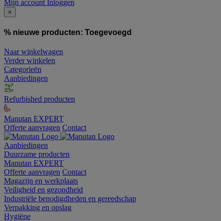
Mijn account
Inloggen
×
% nieuwe producten:
Toegevoegd
Naar winkelwagen
Verder winkelen
Categorieën
Aanbiedingen
Refurbished producten
Manutan EXPERT
Offerte aanvragen
Contact
Aanbiedingen
Duurzame producten
Manutan EXPERT
Offerte aanvragen
Contact
Magazijn en werkplaats
Veiligheid en gezondheid
Industriële benodigdheden en gereedschap
Verpakking en opslag
Hygiëne