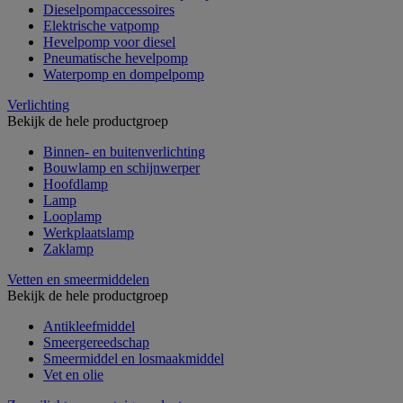
Dieselpompaccessoires
Elektrische vatpomp
Hevelpomp voor diesel
Pneumatische hevelpomp
Waterpomp en dompelpomp
Verlichting
Bekijk de hele productgroep
Binnen- en buitenverlichting
Bouwlamp en schijnwerper
Hoofdlamp
Lamp
Looplamp
Werkplaatslamp
Zaklamp
Vetten en smeermiddelen
Bekijk de hele productgroep
Antikleefmiddel
Smeergereedschap
Smeermiddel en losmaakmiddel
Vet en olie