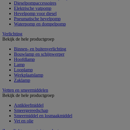
Dieselpompaccessoires
Elektrische vatpomp
Hevelpomp voor diesel
Pneumatische hevelpomp
Waterpomp en dompelpomp
Verlichting
Bekijk de hele productgroep
Binnen- en buitenverlichting
Bouwlamp en schijnwerper
Hoofdlamp
Lamp
Looplamp
Werkplaatslamp
Zaklamp
Vetten en smeermiddelen
Bekijk de hele productgroep
Antikleefmiddel
Smeergereedschap
Smeermiddel en losmaakmiddel
Vet en olie