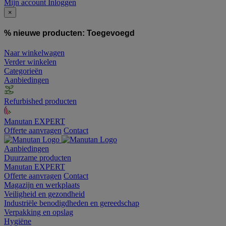
Mijn account
Inloggen
×
% nieuwe producten:
Toegevoegd
Naar winkelwagen
Verder winkelen
Categorieën
Aanbiedingen
Refurbished producten
Manutan EXPERT
Offerte aanvragen
Contact
Aanbiedingen
Duurzame producten
Manutan EXPERT
Offerte aanvragen
Contact
Magazijn en werkplaats
Veiligheid en gezondheid
Industriële benodigdheden en gereedschap
Verpakking en opslag
Hygiëne