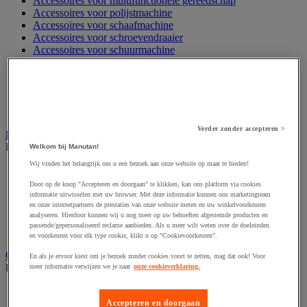
Accessoires voor multifunctionele gereedschap
Accessoires voor polijstmachine
Accessoires voor schaafmachine
Accessoires voor schroevendraaier
Accessoires voor schuurmachine
Accessoires voor slijpmachine
Accessoires voor snij- en snoeigereedschap
Accessoires voor snij-schuurmachine
Accessoires voor spijkermachine
Accessoires voor zaag
Verder zonder accepteren >
Elektrische toebehoren en verlichting
Bekijk de hele productgroep
Welkom bij Manutan!
Wij vinden het belangrijk om u een bezoek aan onze website op maat te bieden!
Accessoires voor elektrisch schakelpaneel
Batterij, oplader en kabel
Door op de knop "Accepteren en doorgaan" te klikken, kan ons platform via cookies
Elektrische kabel
informatie uitwisselen met uw browser. Met deze informatie kunnen ons marketingteam
en onze internetpartners de prestaties van onze website meten en uw winkelvoorkeuren
Elektrische uitrusting
analyseren. Hierdoor kunnen wij u nog meer op uw behoeften afgestemde producten en
Verlengsnoer, stekkerdoos en kapelhaspel
passende/gepersonaliseerd reclame aanbieden. Als u meer wilt weten over de doeleinden
Wandcontactdoos en schakelaar
en voorkeuren voor elk type cookie, klikt u op "Cookievoorkeuren".
Gereedschap opbergen
En als je ervoor kiest om je bezoek zonder cookies voort te zetten, mag dat ook! Voor
Bekijk de hele productgroep
meer informatie verwijzen we je naar
onze cookieverklaring.
Assortimentsdoos en gereedschapkoffer
Gereedschapskist en opbergtas
Accepteren en doorgaan