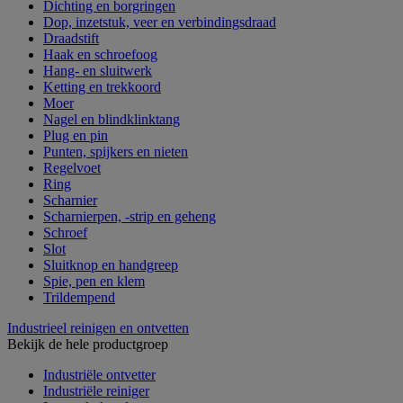
Dichting en borgringen
Dop, inzetstuk, veer en verbindingsdraad
Draadstift
Haak en schroefoog
Hang- en sluitwerk
Ketting en trekkoord
Moer
Nagel en blindklinktang
Plug en pin
Punten, spijkers en nieten
Regelvoet
Ring
Scharnier
Scharnierpen, -strip en geheng
Schroef
Slot
Sluitknop en handgreep
Spie, pen en klem
Trildempend
Industrieel reinigen en ontvetten
Bekijk de hele productgroep
Industriële ontvetter
Industriële reiniger