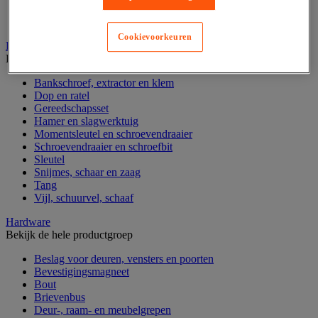
Gereedschapskoffer en versterkte kist
Verrijdbare werktafel
Cookievoorkeuren
Handgereedschap
Bekijk de hele productgroep
Bankschroef, extractor en klem
Dop en ratel
Gereedschapsset
Hamer en slagwerktuig
Momentsleutel en schroevendraaier
Schroevendraaier en schroefbit
Sleutel
Snijmes, schaar en zaag
Tang
Vijl, schuurvel, schaaf
Hardware
Bekijk de hele productgroep
Beslag voor deuren, vensters en poorten
Bevestigingsmagneet
Bout
Brievenbus
Deur-, raam- en meubelgrepen