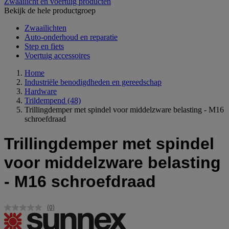
Zwaailicht en voertuig producten
Bekijk de hele productgroep
Zwaailichten
Auto-onderhoud en reparatie
Step en fiets
Voertuig accessoires
Home
Industriële benodigdheden en gereedschap
Hardware
Trildempend
(48)
Trillingdemper met spindel voor middelzware belasting - M16
schroefdraad
Trillingdemper met spindel
voor middelzware belasting
- M16 schroefdraad
(0)
Geen
scorewaarde.
Dezelfde