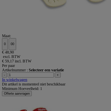
Maat:
0
00
€ 48,90
excl. BTW
€ 59,17
incl. BTW
Per paar
Artikelnummer :
Selecteer een variatie
-
+
In winkelwagen
Dit artikel is momenteel niet beschikbaar
Minimum Hoeveelheid: 1
Offerte aanvragen