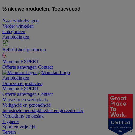
% nieuwe producten:
Toegevoegd
Naar winkelwagen
Verder winkelen
Categorieën
Aanbiedingen
Refurbished producten
Manutan EXPERT
Offerte aanvragen
Contact
Aanbiedingen
Duurzame producten
Manutan EXPERT
Offerte aanvragen
Contact
Magazijn en werkplaats
Veiligheid en gezondheid
Industriële benodigdheden en gereedschap
Verpakking en opslag
Hygiëne
Sport en vrije tijd
NOV 2025-NOV 2026
Terrein
NL