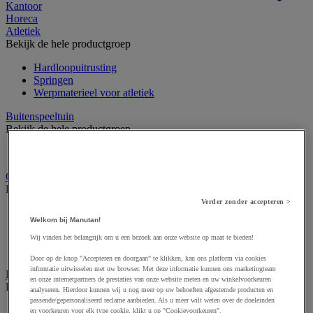
Kantoor
Horeca
Atletiek
Bekijk de hele productgroep
Hardloopuitrusting
Springen
Werpmaterieel voor atletiek
Buitenspeeltuin
Bekijk de hele productgroep
Groot XXL buitenspel
Gymnastiek en artistieke sport
Bekijk de hele productgroep
Verder zonder accepteren >
Circuskunst
Welkom bij Manutan!
Gymuitrusting
Ritmisch gymtoestel
Wij vinden het belangrijk om u een bezoek aan onze website op maat te bieden!
Turntoestel
Door op de knop "Accepteren en doorgaan" te klikken, kan ons platform via cookies
informatie uitwisselen met uw browser. Met deze informatie kunnen ons marketingteam
Krachttraining en fitness
en onze internetpartners de prestaties van onze website meten en uw winkelvoorkeuren
Bekijk de hele productgroep
analyseren. Hierdoor kunnen wij u nog meer op uw behoeften afgestemde producten en
passende/gepersonaliseerd reclame aanbieden. Als u meer wilt weten over de doeleinden
Fitnessapparaat
en voorkeuren voor elk type cookie, klikt u op "Cookievoorkeuren".