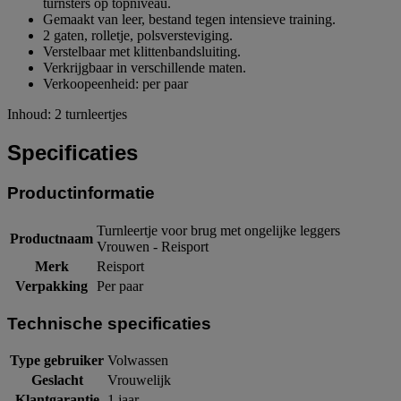
turnsters op topniveau.
Gemaakt van leer, bestand tegen intensieve training.
2 gaten, rolletje, polsversteviging.
Verstelbaar met klittenbandsluiting.
Verkrijgbaar in verschillende maten.
Verkoopeenheid: per paar
Inhoud: 2 turnleertjes
Specificaties
Productinformatie
Turnleertje voor brug met ongelijke leggers
Productnaam
Vrouwen - Reisport
Merk
Reisport
Verpakking
Per paar
Technische specificaties
Type gebruiker
Volwassen
Geslacht
Vrouwelijk
Klantgarantie
1 jaar