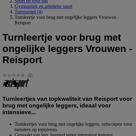
Sport en vrije tijd
Gymnastiek en artistieke sport
Turntoestel
(4)
Turnleertje voor brug met ongelijke leggers Vrouwen -
Reisport
Turnleertje voor brug met
ongelijke leggers Vrouwen -
Reisport
(0)
Geen
scorewaarde.
Dezelfde
paginalink.
Turnleertjes van topkwaliteit van Reisport voor
brug met ongelijke leggers, ideaal voor
intensieve...
Turnleertjes voor brug met ongelijke leggers, ontworpen voor
turnsters op topniveau.
Gemaakt van leer, bestand tegen intensieve training.