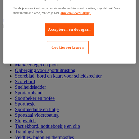
Fitnessapparaat
En als je ervoor kiest om je bezoek zonder cookies voort te zetten, mag dat ook! Voor
Yoga, pilates en gymnastiek
meer informatie verwijzen we je naar
onze cookieverklaring.
Multi sportuitrusting en accessoires
Bekijk de hele productgroep
Accepteren en doorgaan
Balbomp en balcompressor
Fluitje
Grondmarkering voor sporttraining
Cookievoorkeuren
Hoepel en slalomstok
Klimtouw en mat
Markeerkegel en pion
Opberging voor sportuitrusting
Scoreblad, bord en kaart voor scheidsrechter
Scorebord
Snelheidsladder
Sportarmband
Sportbeker en trofee
Sporthesje
Sportmedaille en lintje
Sportzaal vloercoating
Stopwatch
Tactiekbord, notitieboekje en clip
Trainingshorde
Veldfles, bidon en thermosfles