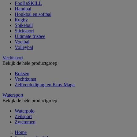
FooBaSKILL
Handbal
Honkbal en softbal
Rugby
Spikeball
Sticksport
Ultimate frisbee
Voetbal
Volleybal
Vechtsport
Bekijk de hele productgroep
Boksen
Vechtkunst
Zelfverdediging en Krav Maga
Watersport
Bekijk de hele productgroep
Waterpolo
Zeilsport
Zwemmen
Home