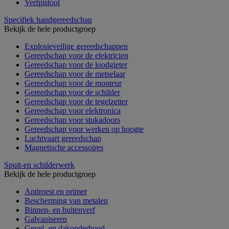
Verfpistool
Specifiek handgereedschap
Bekijk de hele productgroep
Explosieveilige gereedschappen
Gereedschap voor de elektricien
Gereedschap voor de loodgieter
Gereedschap voor de metselaar
Gereedschap voor de monteur
Gereedschap voor de schilder
Gereedschap voor de tegelzetter
Gereedschap voor elektronica
Gereedschap voor stukadoors
Gereedschap voor werken op hoogte
Luchtvaart gereedschap
Magnetische accessoires
Spuit-en schilderwerk
Bekijk de hele productgroep
Antiroest en primer
Bescherming van metalen
Binnen- en buitenverf
Galvaniseren
Gevel- en dakonderhoud