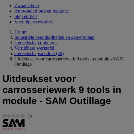
Zwaailichten
Auto-onderhoud en reparatie
Step en fiets
Voertuig accessoires
Home
Industriële benodigdheden en gereedschap
Gereedschap opbergen
Verrijdbare werktafel
Gereedschapsmodule
(48)
Uitdeukset voor carrosseriewerk 9 tools in module - SAM
Outillage
Uitdeukset voor
carrosseriewerk 9 tools in
module - SAM Outillage
(0)
Geen
scorewaarde.
Dezelfde
paginalink.