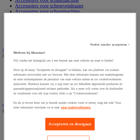
Accessoires voor schaafmachine
Accessoires voor schroevendraaier
Accessoires voor schuurmachine
Accessoires voor slijpmachine
Accessoires voor snij- en snoeigereedschap
Accessoires voor snij-schuurmachine
Accessoires voor spijkermachine
Accessoires voor zaag
Verder zonder accepteren >
Elektrische toebehoren en verlichting
Welkom bij Manutan!
Bekijk de hele productgroep
Wij vinden het belangrijk om u een bezoek aan onze website op maat te bieden!
Accessoires voor elektrisch schakelpaneel
Door op de knop "Accepteren en doorgaan" te klikken, kan ons platform via cookies
Batterij, oplader en kabel
informatie uitwisselen met uw browser. Met deze informatie kunnen ons marketingteam
Elektrische kabel
en onze internetpartners de prestaties van onze website meten en uw winkelvoorkeuren
Elektrische uitrusting
analyseren. Hierdoor kunnen wij u nog meer op uw behoeften afgestemde producten en
Verlengsnoer, stekkerdoos en kapelhaspel
passende/gepersonaliseerd reclame aanbieden. Als u meer wilt weten over de doeleinden
en voorkeuren voor elk type cookie, klikt u op "Cookievoorkeuren".
Wandcontactdoos en schakelaar
En als je ervoor kiest om je bezoek zonder cookies voort te zetten, mag dat ook! Voor
Gereedschap opbergen
meer informatie verwijzen we je naar
onze cookieverklaring.
Bekijk de hele productgroep
Assortimentsdoos en gereedschapkoffer
Accepteren en doorgaan
Gereedschapskist en opbergtas
Gereedschapskoffer en versterkte kist
Verrijdbare werktafel