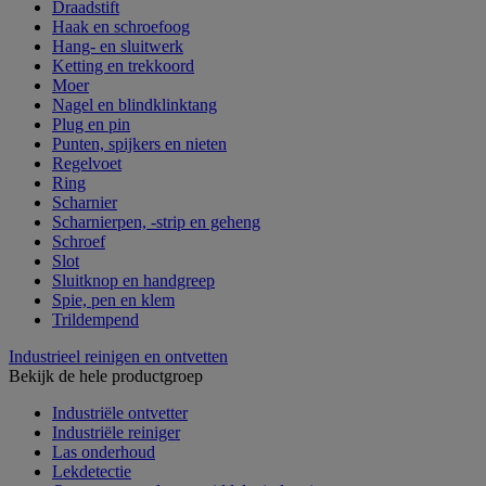
Draadstift
Haak en schroefoog
Hang- en sluitwerk
Ketting en trekkoord
Moer
Nagel en blindklinktang
Plug en pin
Punten, spijkers en nieten
Regelvoet
Ring
Scharnier
Scharnierpen, -strip en geheng
Schroef
Slot
Sluitknop en handgreep
Spie, pen en klem
Trildempend
Industrieel reinigen en ontvetten
Bekijk de hele productgroep
Industriële ontvetter
Industriële reiniger
Las onderhoud
Lekdetectie