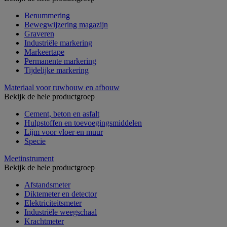
Benummering
Bewegwijzering magazijn
Graveren
Industriële markering
Markeertape
Permanente markering
Tijdelijke markering
Materiaal voor ruwbouw en afbouw
Bekijk de hele productgroep
Cement, beton en asfalt
Hulpstoffen en toevoegingsmiddelen
Lijm voor vloer en muur
Specie
Meetinstrument
Bekijk de hele productgroep
Afstandsmeter
Diktemeter en detector
Elektriciteitsmeter
Industriële weegschaal
Krachtmeter