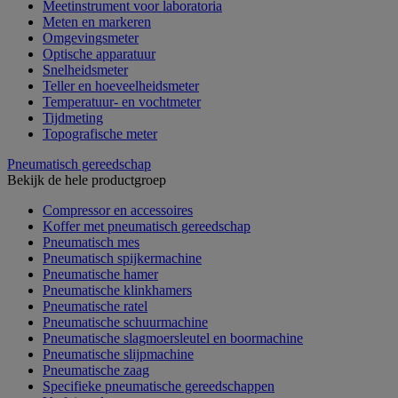
Meetinstrument voor laboratoria
Meten en markeren
Omgevingsmeter
Optische apparatuur
Snelheidsmeter
Teller en hoeveelheidsmeter
Temperatuur- en vochtmeter
Tijdmeting
Topografische meter
Pneumatisch gereedschap
Bekijk de hele productgroep
Compressor en accessoires
Koffer met pneumatisch gereedschap
Pneumatisch mes
Pneumatisch spijkermachine
Pneumatische hamer
Pneumatische klinkhamers
Pneumatische ratel
Pneumatische schuurmachine
Pneumatische slagmoersleutel en boormachine
Pneumatische slijpmachine
Pneumatische zaag
Specifieke pneumatische gereedschappen