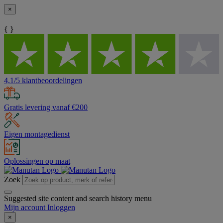
×
{ }
4,1/5 klantbeoordelingen
Gratis levering vanaf €200
Eigen montagedienst
Oplossingen op maat
Zoek
Suggested site content and search history menu
Mijn account
Inloggen
×