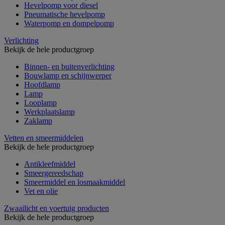
Hevelpomp voor diesel
Pneumatische hevelpomp
Waterpomp en dompelpomp
Verlichting
Bekijk de hele productgroep
Binnen- en buitenverlichting
Bouwlamp en schijnwerper
Hoofdlamp
Lamp
Looplamp
Werkplaatslamp
Zaklamp
Vetten en smeermiddelen
Bekijk de hele productgroep
Antikleefmiddel
Smeergereedschap
Smeermiddel en losmaakmiddel
Vet en olie
Zwaailicht en voertuig producten
Bekijk de hele productgroep