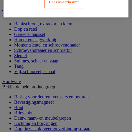
Cookievoorkeuren
Handgereedschap
Bekijk de hele productgroep
Bankschroef, extractor en klem
Dop en ratel
Gereedschapsset
Hamer en slagwerktuig
Momentsleutel en schroevendraaier
Schroevendraaier en schroefbit
Sleutel
Snijmes, schaar en zaag
Tang
Vijl, schuurvel, schaaf
Hardware
Bekijk de hele productgroep
Beslag voor deuren, vensters en poorten
Bevestigingsmagneet
Bout
Brievenbus
Deur-, raam- en meubelgrepen
Dichting en borgringen
Dop, inzetstuk, veer en verbindingsdraad