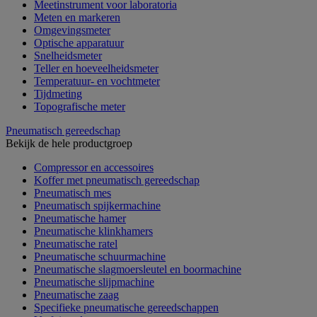
Meetinstrument voor laboratoria
Meten en markeren
Omgevingsmeter
Optische apparatuur
Snelheidsmeter
Teller en hoeveelheidsmeter
Temperatuur- en vochtmeter
Tijdmeting
Topografische meter
Pneumatisch gereedschap
Bekijk de hele productgroep
Compressor en accessoires
Koffer met pneumatisch gereedschap
Pneumatisch mes
Pneumatisch spijkermachine
Pneumatische hamer
Pneumatische klinkhamers
Pneumatische ratel
Pneumatische schuurmachine
Pneumatische slagmoersleutel en boormachine
Pneumatische slijpmachine
Pneumatische zaag
Specifieke pneumatische gereedschappen