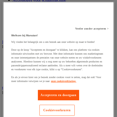
Accessoires voor schaafmachine
Accessoires voor schroevendraaier
Accessoires voor schuurmachine
Accessoires voor slijpmachine
Accessoires voor snij- en snoeigereedschap
Accessoires voor snij-schuurmachine
Accessoires voor spijkermachine
Verder zonder accepteren >
Accessoires voor zaag
Welkom bij Manutan!
Elektrische toebehoren en verlichting
Wij vinden het belangrijk om u een bezoek aan onze website op maat te bieden!
Bekijk de hele productgroep
Door op de knop "Accepteren en doorgaan" te klikken, kan ons platform via cookies
informatie uitwisselen met uw browser. Met deze informatie kunnen ons marketingteam
Accessoires voor elektrisch schakelpaneel
en onze internetpartners de prestaties van onze website meten en uw winkelvoorkeuren
Batterij, oplader en kabel
analyseren. Hierdoor kunnen wij u nog meer op uw behoeften afgestemde producten en
Elektrische kabel
passende/gepersonaliseerd reclame aanbieden. Als u meer wilt weten over de doeleinden
Elektrische uitrusting
en voorkeuren voor elk type cookie, klikt u op "Cookievoorkeuren".
Verlengsnoer, stekkerdoos en kapelhaspel
En als je ervoor kiest om je bezoek zonder cookies voort te zetten, mag dat ook! Voor
Wandcontactdoos en schakelaar
meer informatie verwijzen we je naar
onze cookieverklaring.
Gereedschap opbergen
Bekijk de hele productgroep
Accepteren en doorgaan
Assortimentsdoos en gereedschapkoffer
Gereedschapskist en opbergtas
Cookievoorkeuren
Gereedschapskoffer en versterkte kist
Verrijdbare werktafel