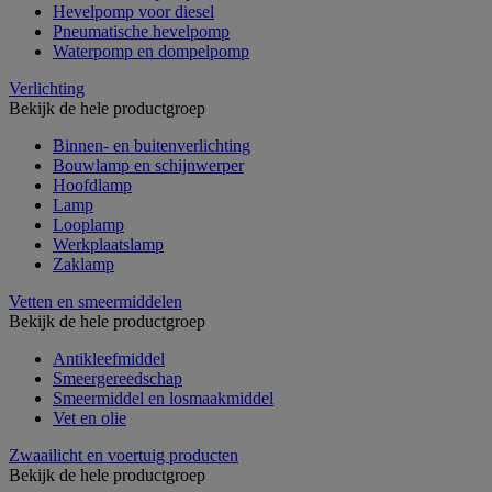
Hevelpomp voor diesel
Pneumatische hevelpomp
Waterpomp en dompelpomp
Verlichting
Bekijk de hele productgroep
Binnen- en buitenverlichting
Bouwlamp en schijnwerper
Hoofdlamp
Lamp
Looplamp
Werkplaatslamp
Zaklamp
Vetten en smeermiddelen
Bekijk de hele productgroep
Antikleefmiddel
Smeergereedschap
Smeermiddel en losmaakmiddel
Vet en olie
Zwaailicht en voertuig producten
Bekijk de hele productgroep