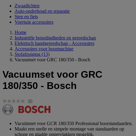
Zwaailichten
Auto-onderhoud en reparatie
Step en fiets
Voertuig accessoires
Home
Industriële benodigdheden en gereedschap
Elektrisch handgereedschap - Accessoires
Accessoires voor boormachine
Stofafzuiging
(13)
Vacuumset voor GRC 180/350 - Bosch
Vacuumset voor GRC
180/350 - Bosch
(0)
Geen
scorewaarde.
Dezelfde
paginalink.
Vacuümset voor GCR 180/350 Professional boorstandaarden.
Maakt een snelle en simpele montage van standaarden op
schone en gladde oppervlakken mogelijk.