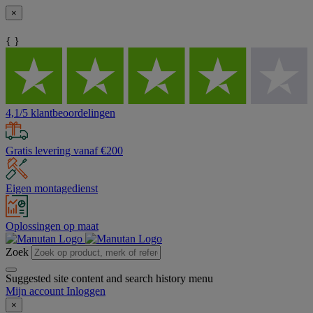
×
{ }
4,1/5 klantbeoordelingen
Gratis levering vanaf €200
Eigen montagedienst
Oplossingen op maat
Zoek
Suggested site content and search history menu
Mijn account
Inloggen
×