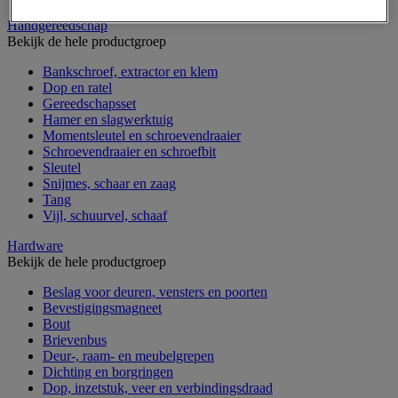
Handgereedschap
Bekijk de hele productgroep
Bankschroef, extractor en klem
Dop en ratel
Gereedschapsset
Hamer en slagwerktuig
Momentsleutel en schroevendraaier
Schroevendraaier en schroefbit
Sleutel
Snijmes, schaar en zaag
Tang
Vijl, schuurvel, schaaf
Hardware
Bekijk de hele productgroep
Beslag voor deuren, vensters en poorten
Bevestigingsmagneet
Bout
Brievenbus
Deur-, raam- en meubelgrepen
Dichting en borgringen
Dop, inzetstuk, veer en verbindingsdraad