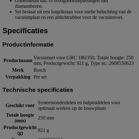
Ondersteunt nat- of droogboortoepassingen met
diamantboren.
Set bestaat uit een kogelkraan voor snelle beluchting van de
vacuümplaat en een afdichtrubber voor de vacuümvoet.
Specificaties
Productinformatie
Vacuumset voor GRC 180/350, Totale hoogte: 250
Productnaam
mm, Productgewicht: 921 g, Type nr.: 2608550623
Merk
Bosch
Verpakking
Per set
Technische specificaties
Systeemonderdelen en hulpmiddelen voor
Geschikt voor
optimaal werken op de bouwplaats
Totale hoogte
250 mm
(mm)
Productgewicht
921 g
(g)