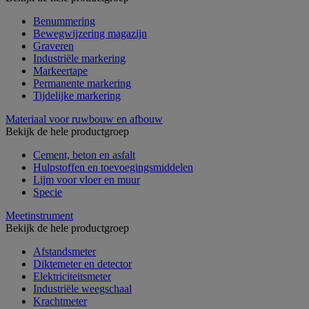
Benummering
Bewegwijzering magazijn
Graveren
Industriële markering
Markeertape
Permanente markering
Tijdelijke markering
Materiaal voor ruwbouw en afbouw
Bekijk de hele productgroep
Cement, beton en asfalt
Hulpstoffen en toevoegingsmiddelen
Lijm voor vloer en muur
Specie
Meetinstrument
Bekijk de hele productgroep
Afstandsmeter
Diktemeter en detector
Elektriciteitsmeter
Industriële weegschaal
Krachtmeter