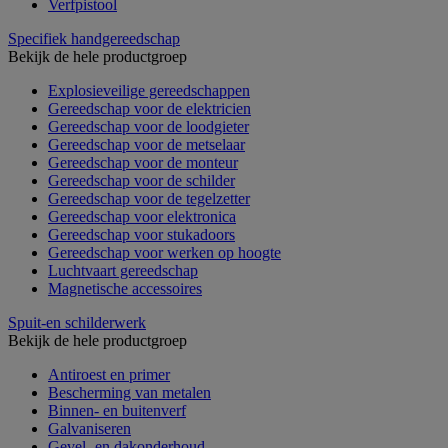
Verfpistool
Specifiek handgereedschap
Bekijk de hele productgroep
Explosieveilige gereedschappen
Gereedschap voor de elektricien
Gereedschap voor de loodgieter
Gereedschap voor de metselaar
Gereedschap voor de monteur
Gereedschap voor de schilder
Gereedschap voor de tegelzetter
Gereedschap voor elektronica
Gereedschap voor stukadoors
Gereedschap voor werken op hoogte
Luchtvaart gereedschap
Magnetische accessoires
Spuit-en schilderwerk
Bekijk de hele productgroep
Antiroest en primer
Bescherming van metalen
Binnen- en buitenverf
Galvaniseren
Gevel- en dakonderhoud