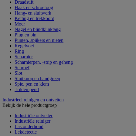
Draadstift
Haak en schroefoog
Hang- en sluitwerk
Ketting en trekkoord
Moer
Nagel en blindklinktang
Plug en pin
Punten, spijkers en nieten
Regelvoet
Ring
Scharnier
Scharnierpen, -strip en geheng
Schroef
Slot
Sluitknop en handgreep
Spie, pen en klem
Trildempend
Industrieel reinigen en ontvetten
Bekijk de hele productgroep
Industriële ontvetter
Industriële reiniger
Las onderhoud
Lekdetectie