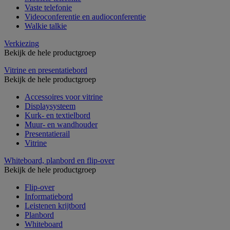
Vaste telefonie
Videoconferentie en audioconferentie
Walkie talkie
Verkiezing
Bekijk de hele productgroep
Vitrine en presentatiebord
Bekijk de hele productgroep
Accessoires voor vitrine
Displaysysteem
Kurk- en textielbord
Muur- en wandhouder
Presentatierail
Vitrine
Whiteboard, planbord en flip-over
Bekijk de hele productgroep
Flip-over
Informatiebord
Leistenen krijtbord
Planbord
Whiteboard