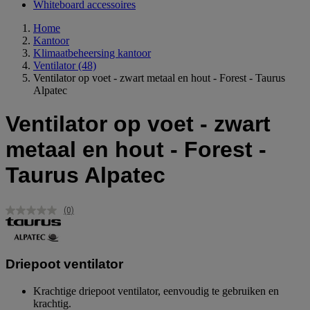
Whiteboard accessoires
Home
Kantoor
Klimaatbeheersing kantoor
Ventilator
(48)
Ventilator op voet - zwart metaal en hout - Forest - Taurus
Alpatec
Ventilator op voet - zwart
metaal en hout - Forest -
Taurus Alpatec
(0)
Geen
scorewaarde.
Dezelfde
paginalink.
Driepoot ventilator
Krachtige driepoot ventilator, eenvoudig te gebruiken en
krachtig.