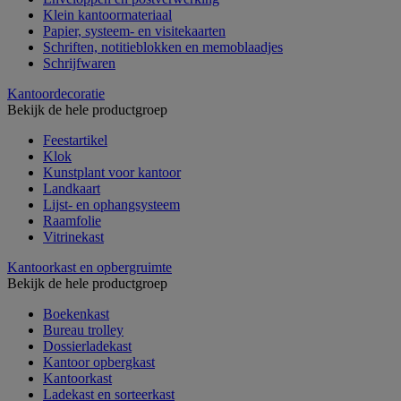
Klein kantoormateriaal
Papier, systeem- en visitekaarten
Schriften, notitieblokken en memoblaadjes
Schrijfwaren
Kantoordecoratie
Bekijk de hele productgroep
Feestartikel
Klok
Kunstplant voor kantoor
Landkaart
Lijst- en ophangsysteem
Raamfolie
Vitrinekast
Kantoorkast en opbergruimte
Bekijk de hele productgroep
Boekenkast
Bureau trolley
Dossierladekast
Kantoor opbergkast
Kantoorkast
Ladekast en sorteerkast