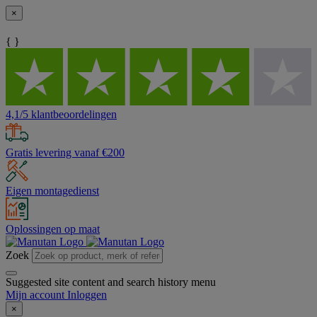
×
{ }
4,1/5 klantbeoordelingen
Gratis levering vanaf €200
Eigen montagedienst
Oplossingen op maat
Zoek
Suggested site content and search history menu
Mijn account
Inloggen
×