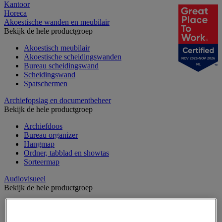
Kantoor
Horeca
Akoestische wanden en meubilair
Bekijk de hele productgroep
Akoestisch meubilair
Akoestische scheidingswanden
NOV 2025-NOV 2026
Bureau scheidingswand
NL
Scheidingswand
Spatschermen
Archiefopslag en documentbeheer
Bekijk de hele productgroep
Archiefdoos
Bureau organizer
Hangmap
Ordner, tabblad en showtas
Sorteermap
Audiovisueel
Bekijk de hele productgroep
Aansluitingen audio en video
Audio- en Hi-Fi-apparatuur