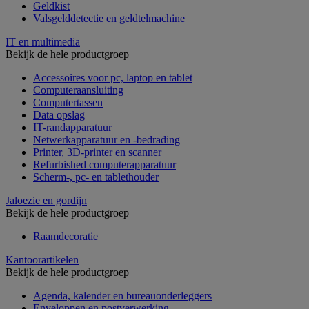
Geldkist
Valsgelddetectie en geldtelmachine
IT en multimedia
Bekijk de hele productgroep
Accessoires voor pc, laptop en tablet
Computeraansluiting
Computertassen
Data opslag
IT-randapparatuur
Netwerkapparatuur en -bedrading
Printer, 3D-printer en scanner
Refurbished computerapparatuur
Scherm-, pc- en tablethouder
Jaloezie en gordijn
Bekijk de hele productgroep
Raamdecoratie
Kantoorartikelen
Bekijk de hele productgroep
Agenda, kalender en bureauonderleggers
Enveloppen en postverwerking