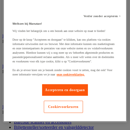
Dynamisch en interactief weergavesysteem
Fotocamera, videocamera en verrekijker
Professionele audio en geluidsopname
Projectie en videoprojectie-apparatuur
Verder zonder accepteren >
Studioverlichting en accessoires
Welkom bij Manutan!
Tv, dvd-speler en Blu-ray
Wij vinden het belangrijk om u een bezoek aan onze website op maat te bieden!
Bewegwijzering en aanduidingsborden
Door op de knop "Accepteren en doorgaan" te klikken, kan ons platform via cookies
Bekijk de hele productgroep
informatie uitwisselen met uw browser. Met deze informatie kunnen ons marketingteam
en onze internetpartners de prestaties van onze website meten en uw winkelvoorkeuren
Deurnaambord
analyseren. Hierdoor kunnen wij u nog meer op uw behoeften afgestemde producten en
Pictogram
passende/gepersonaliseerd reclame aanbieden. Als u meer wilt weten over de doeleinden
en voorkeuren voor elk type cookie, klikt u op "Cookievoorkeuren".
Folderrek en -houder
En als je ervoor kiest om je bezoek zonder cookies voort te zetten, mag dat ook! Voor
Bekijk de hele productgroep
meer informatie verwijzen we je naar
onze cookieverklaring.
Folderrek
Mobiel folderrek
Accepteren en doorgaan
Tafel folderstandaard
Wandfolderhouder
Inname en beheer van geld
Cookievoorkeuren
Bekijk de hele productgroep
Barcode scanner en accessoires
Biljettenteller/sorteerder en valsgelddetector