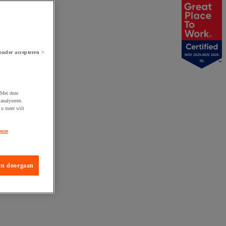
onder accepteren >
NOV 2025-NOV 2026
NL
 Met deze
analyseren.
 u meer wilt
onze
en doorgaan