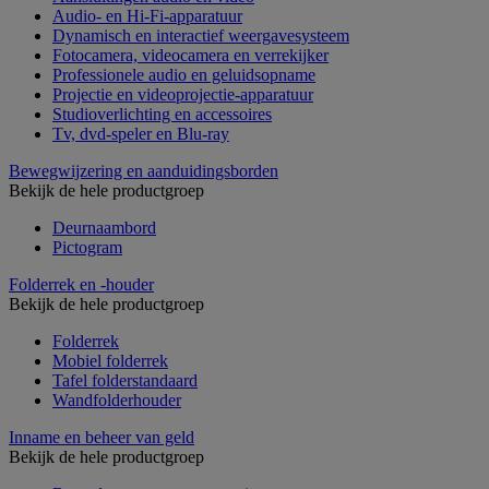
Audio- en Hi-Fi-apparatuur
Dynamisch en interactief weergavesysteem
Fotocamera, videocamera en verrekijker
Professionele audio en geluidsopname
Projectie en videoprojectie-apparatuur
Studioverlichting en accessoires
Tv, dvd-speler en Blu-ray
Bewegwijzering en aanduidingsborden
Bekijk de hele productgroep
Deurnaambord
Pictogram
Folderrek en -houder
Bekijk de hele productgroep
Folderrek
Mobiel folderrek
Tafel folderstandaard
Wandfolderhouder
Inname en beheer van geld
Bekijk de hele productgroep