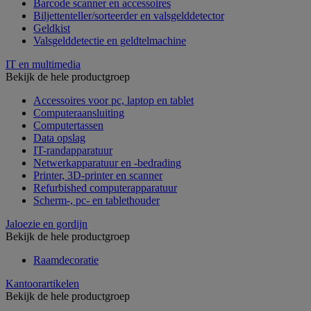
Barcode scanner en accessoires
Biljettenteller/sorteerder en valsgelddetector
Geldkist
Valsgelddetectie en geldtelmachine
IT en multimedia
Bekijk de hele productgroep
Accessoires voor pc, laptop en tablet
Computeraansluiting
Computertassen
Data opslag
IT-randapparatuur
Netwerkapparatuur en -bedrading
Printer, 3D-printer en scanner
Refurbished computerapparatuur
Scherm-, pc- en tablethouder
Jaloezie en gordijn
Bekijk de hele productgroep
Raamdecoratie
Kantoorartikelen
Bekijk de hele productgroep