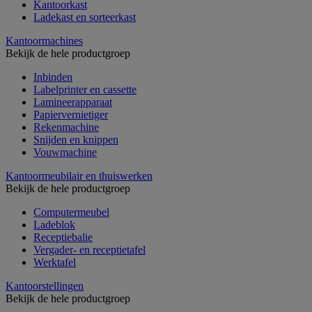
Kantoorkast
Ladekast en sorteerkast
Kantoormachines
Bekijk de hele productgroep
Inbinden
Labelprinter en cassette
Lamineerapparaat
Papiervernietiger
Rekenmachine
Snijden en knippen
Vouwmachine
Kantoormeubilair en thuiswerken
Bekijk de hele productgroep
Computermeubel
Ladeblok
Receptiebalie
Vergader- en receptietafel
Werktafel
Kantoorstellingen
Bekijk de hele productgroep