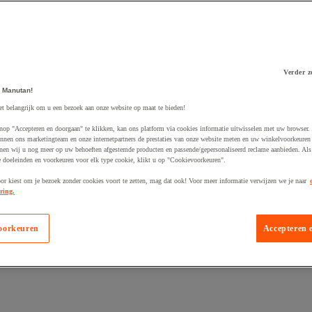
Verder z
 Manutan!
 winkelwagen
et belangrijk om u een bezoek aan onze website op maat te bieden!
nop "Accepteren en doorgaan" te klikken, kan ons platform via cookies informatie uitwisselen met uw browser.
nnen ons marketingteam en onze internetpartners de prestaties van onze website meten en uw winkelvoorkeuren 
nen wij u nog meer op uw behoeften afgestemde producten en passende/gepersonaliseerd reclame aanbieden. Als
 doeleinden en voorkeuren voor elk type cookie, klikt u op "Cookievoorkeuren".
oor kiest om je bezoek zonder cookies voort te zetten, mag dat ook! Voor meer informatie verwijzen we je naar
ring.
oorkeuren
Accepteren 