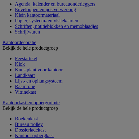
Agenda, kalender en bureauonderleggers
Enveloppen en postverwerking
Klein kantoormateriaal
Papier, systeem- en visitekaarten
Schriften, notitieblokken en memoblaadjes
Schrijfwaren
Kantoordecoratie
Bekijk de hele productgroep
Feestartikel
Klok
Kunstplant voor kantoor
Landkaart
Lijst- en ophangsysteem
Raamfolie
Vitrinekast
Kantoorkast en opbergruimte
Bekijk de hele productgroep
Boekenkast
Bureau trolley
Dossierladekast
Kantoor opbergkast