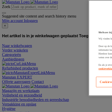
Zoek
Suggested site content and search history menu
Mijn account
Inloggen
×
Welkom bij
Het artikel is in je winkelwagen geplaatst
Toegevoegd aan
Wij vinden h
Naar winkelwagen
Door op de k
Verder winkelen
informatie ku
Hierdoor kun
Categorieën
weten over de
Aanbiedingen
En als je erv
Refurbished producten
cookieverkla
Manutan EXPERT
Offerte aanvragen
Contact
Cookiev
Magazijn en werkplaats
Veiligheid en gezondheid
Industriële benodigdheden en gereedschap
Verpakking en opslag
Hygiëne