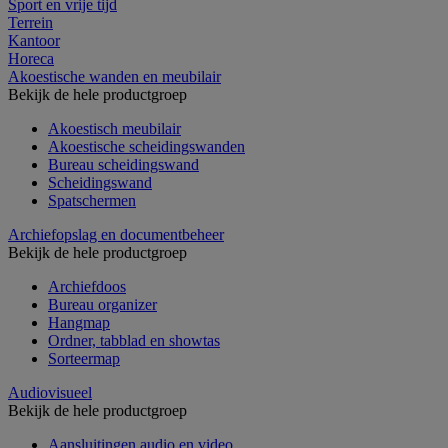
Sport en vrije tijd
Terrein
Kantoor
Horeca
Akoestische wanden en meubilair
Bekijk de hele productgroep
Akoestisch meubilair
Akoestische scheidingswanden
Bureau scheidingswand
Scheidingswand
Spatschermen
Archiefopslag en documentbeheer
Bekijk de hele productgroep
Archiefdoos
Bureau organizer
Hangmap
Ordner, tabblad en showtas
Sorteermap
Audiovisueel
Bekijk de hele productgroep
Aansluitingen audio en video