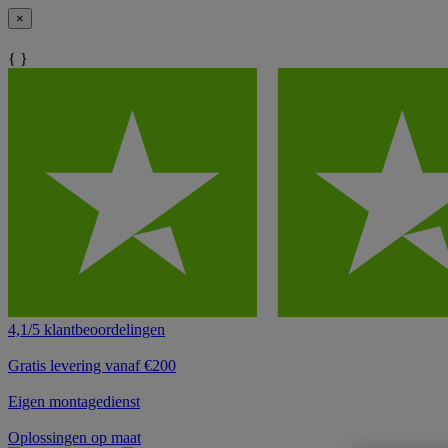
×
{ }
4,1/5 klantbeoordelingen
Gratis levering vanaf €200
Eigen montagedienst
Oplossingen op maat