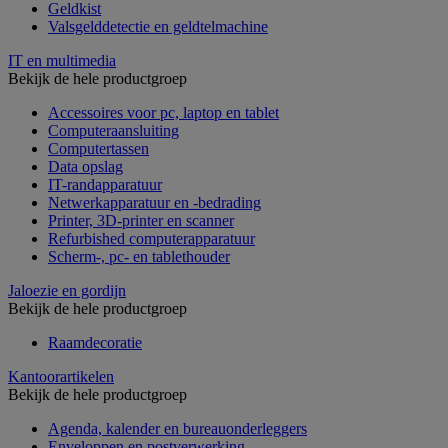
Geldkist
Valsgelddetectie en geldtelmachine
IT en multimedia
Bekijk de hele productgroep
Accessoires voor pc, laptop en tablet
Computeraansluiting
Computertassen
Data opslag
IT-randapparatuur
Netwerkapparatuur en -bedrading
Printer, 3D-printer en scanner
Refurbished computerapparatuur
Scherm-, pc- en tablethouder
Jaloezie en gordijn
Bekijk de hele productgroep
Raamdecoratie
Kantoorartikelen
Bekijk de hele productgroep
Agenda, kalender en bureauonderleggers
Enveloppen en postverwerking