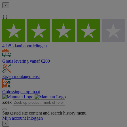
×
{ }
4,1/5 klantbeoordelingen
Gratis levering vanaf €200
Eigen montagedienst
Oplossingen op maat
Zoek
Suggested site content and search history menu
Mijn account
Inloggen
×