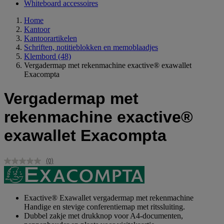
Whiteboard accessoires
Home
Kantoor
Kantoorartikelen
Schriften, notitieblokken en memoblaadjes
Klembord
(48)
Vergadermap met rekenmachine exactive® exawallet
Exacompta
Vergadermap met
rekenmachine exactive®
exawallet Exacompta
(0)
Geen
scorewaarde.
Dezelfde
paginalink.
Exactive® Exawallet vergadermap met rekenmachine
Handige en stevige conferentiemap met ritssluiting.
Dubbel zakje met drukknop voor A4-documenten,