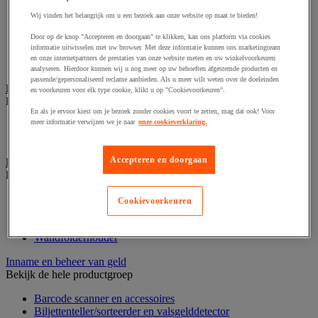
Dynamisch en interactief weergavesysteem
Fotocamera, videocamera en verrekijker
Wij vinden het belangrijk om u een bezoek aan onze website op maat te bieden!
Professionele audio en geluidsopname
Projectie en videoprojectie-apparatuur
Door op de knop "Accepteren en doorgaan" te klikken, kan ons platform via cookies
informatie uitwisselen met uw browser. Met deze informatie kunnen ons marketingteam
Studioverlichting en accessoires
en onze internetpartners de prestaties van onze website meten en uw winkelvoorkeuren
Tv, dvd-speler en Blu-ray
analyseren. Hierdoor kunnen wij u nog meer op uw behoeften afgestemde producten en
passende/gepersonaliseerd reclame aanbieden. Als u meer wilt weten over de doeleinden
Bewegwijzering en aanduidingsborden
en voorkeuren voor elk type cookie, klikt u op "Cookievoorkeuren".
Bekijk de hele productgroep
En als je ervoor kiest om je bezoek zonder cookies voort te zetten, mag dat ook! Voor
meer informatie verwijzen we je naar
onze cookieverklaring.
Deurnaambord
Pictogram
Accepteren en doorgaan
Folderrek en -houder
Bekijk de hele productgroep
Folderrek
Cookievoorkeuren
Mobiel folderrek
Tafel folderstandaard
Wandfolderhouder
Inname en beheer van geld
Bekijk de hele productgroep
Barcode scanner en accessoires
Biljettenteller/sorteerder en valsgelddetector