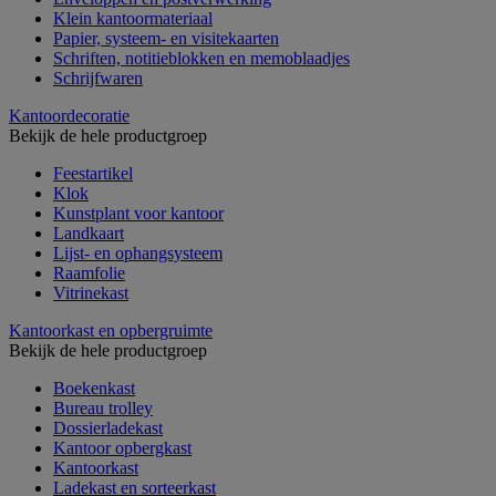
Klein kantoormateriaal
Papier, systeem- en visitekaarten
Schriften, notitieblokken en memoblaadjes
Schrijfwaren
Kantoordecoratie
Bekijk de hele productgroep
Feestartikel
Klok
Kunstplant voor kantoor
Landkaart
Lijst- en ophangsysteem
Raamfolie
Vitrinekast
Kantoorkast en opbergruimte
Bekijk de hele productgroep
Boekenkast
Bureau trolley
Dossierladekast
Kantoor opbergkast
Kantoorkast
Ladekast en sorteerkast