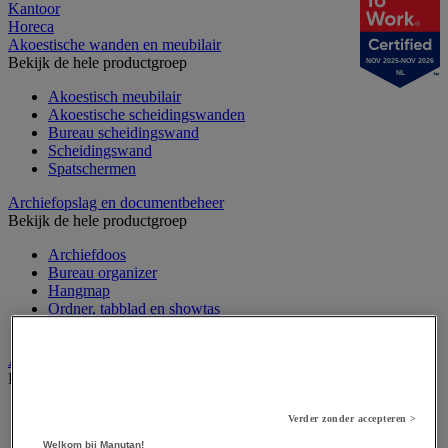
Kantoor
Horeca
Akoestische wanden en meubilair
Bekijk de hele productgroep
NOV 2025-NOV 2026
NL
Akoestisch meubilair
Akoestische scheidingswanden
Bureau scheidingswand
Scheidingswand
Spatschermen
Archiefopslag en documentbeheer
Bekijk de hele productgroep
Archiefdoos
Bureau organizer
Hangmap
Ordner, tabblad en showtas
Sorteermap
Audiovisueel
Bekijk de hele productgroep
Aansluitingen audio en video
Verder zonder accepteren >
Audio- en Hi-Fi-apparatuur
Welkom bij Manutan!