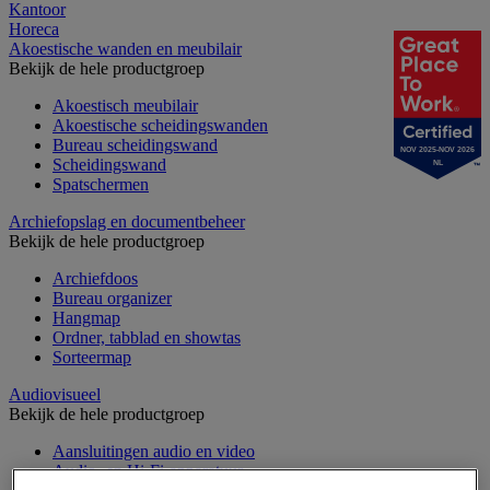
Kantoor
Horeca
Akoestische wanden en meubilair
Bekijk de hele productgroep
Akoestisch meubilair
Akoestische scheidingswanden
Bureau scheidingswand
NOV 2025-NOV 2026
Scheidingswand
NL
Spatschermen
Archiefopslag en documentbeheer
Bekijk de hele productgroep
Archiefdoos
Bureau organizer
Hangmap
Ordner, tabblad en showtas
Sorteermap
Audiovisueel
Bekijk de hele productgroep
Aansluitingen audio en video
Audio- en Hi-Fi-apparatuur