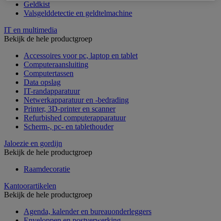
Geldkist
Valsgelddetectie en geldtelmachine
IT en multimedia
Bekijk de hele productgroep
Accessoires voor pc, laptop en tablet
Computeraansluiting
Computertassen
Data opslag
IT-randapparatuur
Netwerkapparatuur en -bedrading
Printer, 3D-printer en scanner
Refurbished computerapparatuur
Scherm-, pc- en tablethouder
Jaloezie en gordijn
Bekijk de hele productgroep
Raamdecoratie
Kantoorartikelen
Bekijk de hele productgroep
Agenda, kalender en bureauonderleggers
Enveloppen en postverwerking