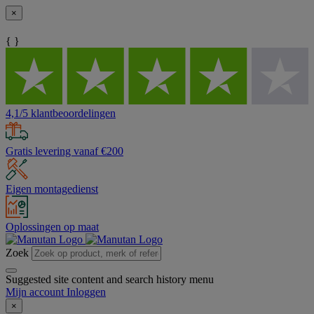
×
{ }
4,1/5 klantbeoordelingen
Gratis levering vanaf €200
Eigen montagedienst
Oplossingen op maat
Zoek
Suggested site content and search history menu
Mijn account
Inloggen
×