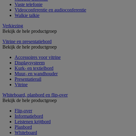
Vaste telefonie
Videoconferentie en audioconferentie
Walkie talkie
Verkiezing
Bekijk de hele productgroep
Vitrine en presentatiebord
Bekijk de hele productgroep
Accessoires voor vitrine
Displaysysteem
Kurk- en textielbord
Muur- en wandhouder
Presentatierail
Vitrine
Whiteboard, planbord en flip-over
Bekijk de hele productgroep
Flip-over
Informatiebord
Leistenen krijtbord
Planbord
Whiteboard