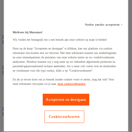
Dynamisch en interactief weergavesysteem
Fotocamera, videocamera en verrekijker
Professionele audio en geluidsopname
Projectie en videoprojectie-apparatuur
Studioverlichting en accessoires
Verder zonder accepteren >
Tv, dvd-speler en Blu-ray
Welkom bij Manutan!
Bewegwijzering en aanduidingsborden
Wij vinden het belangrijk om u een bezoek aan onze website op maat te bieden!
Bekijk de hele productgroep
Door op de knop "Accepteren en doorgaan" te klikken, kan ons platform via cookies
Deurnaambord
informatie uitwisselen met uw browser. Met deze informatie kunnen ons marketingteam
Pictogram
en onze internetpartners de prestaties van onze website meten en uw winkelvoorkeuren
analyseren. Hierdoor kunnen wij u nog meer op uw behoeften afgestemde producten en
passende/gepersonaliseerd reclame aanbieden. Als u meer wilt weten over de doeleinden
Folderrek en -houder
en voorkeuren voor elk type cookie, klikt u op "Cookievoorkeuren".
Bekijk de hele productgroep
En als je ervoor kiest om je bezoek zonder cookies voort te zetten, mag dat ook! Voor
Folderrek
meer informatie verwijzen we je naar
onze cookieverklaring.
Mobiel folderrek
Tafel folderstandaard
Wandfolderhouder
Accepteren en doorgaan
Inname en beheer van geld
Bekijk de hele productgroep
Cookievoorkeuren
Barcode scanner en accessoires
Biljettenteller/sorteerder en valsgelddetector