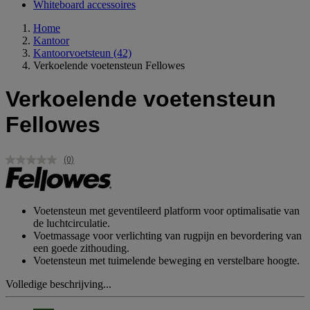
Whiteboard accessoires
Home
Kantoor
Kantoorvoetsteun
(42)
Verkoelende voetensteun Fellowes
Verkoelende voetensteun
Fellowes
(0)
Geen
scorewaarde.
Dezelfde
paginalink.
Voetensteun met geventileerd platform voor optimalisatie van
de luchtcirculatie.
Voetmassage voor verlichting van rugpijn en bevordering van
een goede zithouding.
Voetensteun met tuimelende beweging en verstelbare hoogte.
Volledige beschrijving...