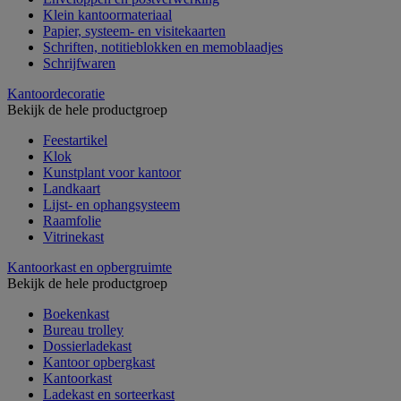
Klein kantoormateriaal
Papier, systeem- en visitekaarten
Schriften, notitieblokken en memoblaadjes
Schrijfwaren
Kantoordecoratie
Bekijk de hele productgroep
Feestartikel
Klok
Kunstplant voor kantoor
Landkaart
Lijst- en ophangsysteem
Raamfolie
Vitrinekast
Kantoorkast en opbergruimte
Bekijk de hele productgroep
Boekenkast
Bureau trolley
Dossierladekast
Kantoor opbergkast
Kantoorkast
Ladekast en sorteerkast