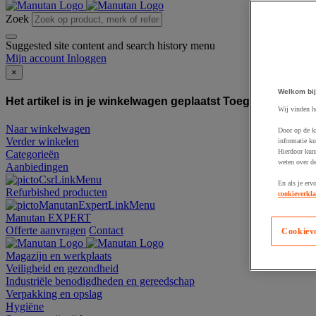
Zoek
Suggested site content and search history menu
Mijn account
Inloggen
×
Welkom bij
Het artikel is in je winkelwagen geplaatst
Toegevoegd aan
Wij vinden h
Naar winkelwagen
Door op de k
Verder winkelen
informatie ku
Hierdoor kun
Categorieën
weten over de
Aanbiedingen
En als je erv
Refurbished producten
cookieverkla
Manutan EXPERT
Offerte aanvragen
Contact
Cookiev
Magazijn en werkplaats
Veiligheid en gezondheid
Industriële benodigdheden en gereedschap
Verpakking en opslag
Hygiëne