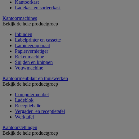
Kantoorkast
Ladekast en sorteerkast
Kantoormachines
Bekijk de hele productgroep
Inbinden
Labelprinter en cassette
Lamineerapparaat
Papiervernietiger
Rekenmachine
Snijden en knippen
Vouwmachine
Kantoormeubilair en thuiswerken
Bekijk de hele productgroep
Computermeubel
Ladeblok
Receptiebalie
Vergader- en receptietafel
Werktafel
Kantoorstellingen
Bekijk de hele productgroep