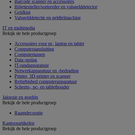
Barcode scanner en accessoires
Biljettenteller/sorteerder en valsgelddetector
Geldkist
Valsgelddetectie en geldtelmachine
IT en multimedia
Bekijk de hele productgroep
Accessoires voor pc, laptop en tablet
Computeraansluiting
Computertassen
Data opslag
IT-randapparatuur
Netwerkapparatuur en -bedrading
Printer, 3D-printer en scanner
Refurbished computerapparatuur
Scherm-, pc- en tablethouder
Jaloezie en gordijn
Bekijk de hele productgroep
Raamdecoratie
Kantoorartikelen
Bekijk de hele productgroep