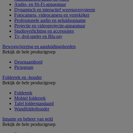
Audio- en Hi-Fi-apparatuur
Dynamisch en interactief weergavesysteem
Fotocamera, videocamera en verrekijker
Professionele audio en geluidsopname
Projectie en videoprojectie-apparatuur
Studioverlichting en accessoires
Tv, dvd-speler en Blu-ray
Bewegwijzering en aanduidingsborden
Bekijk de hele productgroep
Deurnaambord
Pictogram
Folderrek en -houder
Bekijk de hele productgroep
Folderrek
Mobiel folderrek
Tafel folderstandaard
Wandfolderhouder
Inname en beheer van geld
Bekijk de hele productgroep