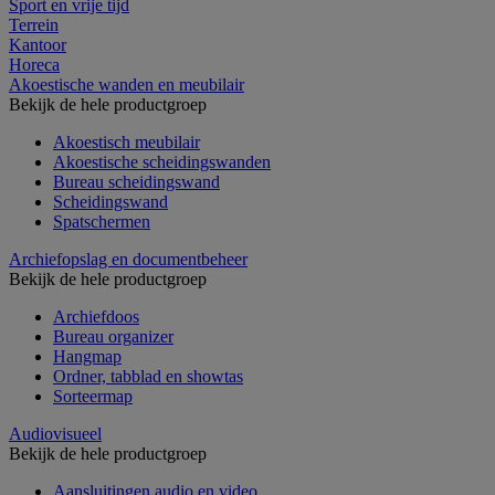
Sport en vrije tijd
Terrein
Kantoor
Horeca
Akoestische wanden en meubilair
Bekijk de hele productgroep
Akoestisch meubilair
Akoestische scheidingswanden
Bureau scheidingswand
Scheidingswand
Spatschermen
Archiefopslag en documentbeheer
Bekijk de hele productgroep
Archiefdoos
Bureau organizer
Hangmap
Ordner, tabblad en showtas
Sorteermap
Audiovisueel
Bekijk de hele productgroep
Aansluitingen audio en video