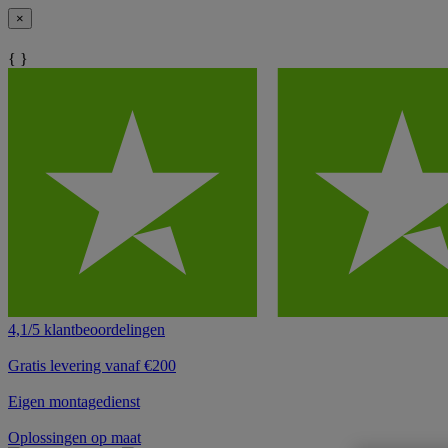
×
{ }
4,1/5 klantbeoordelingen
Gratis levering vanaf €200
Eigen montagedienst
Oplossingen op maat