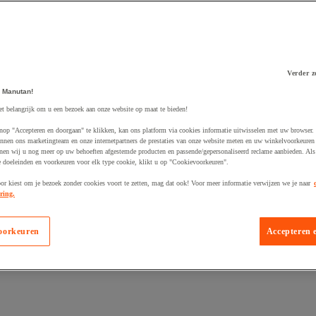
Verder z
 Manutan!
 winkelwagen
et belangrijk om u een bezoek aan onze website op maat te bieden!
nop "Accepteren en doorgaan" te klikken, kan ons platform via cookies informatie uitwisselen met uw browser.
nnen ons marketingteam en onze internetpartners de prestaties van onze website meten en uw winkelvoorkeuren 
nen wij u nog meer op uw behoeften afgestemde producten en passende/gepersonaliseerd reclame aanbieden. Als
 doeleinden en voorkeuren voor elk type cookie, klikt u op "Cookievoorkeuren".
oor kiest om je bezoek zonder cookies voort te zetten, mag dat ook! Voor meer informatie verwijzen we je naar
ring.
oorkeuren
Accepteren 