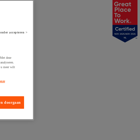
onder accepteren >
NOV 2025-NOV 2026
NL
 Met deze
analyseren.
 u meer wilt
onze
en doorgaan