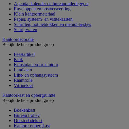
Agenda, kalender en bureauonderleggers
Enveloppen en postverwerking
Klein kantoormateriaal
Papier, systeem- en visitekaarten
Schriften, notitieblokken en memoblaadjes
Schrijfwaren
Kantoordecoratie
Bekijk de hele productgroep
Feestartikel
Klok
Kunstplant voor kantoor
Landkaart
Lijst- en ophangsysteem
Raamfolie
Vitrinekast
Kantoorkast en opbergruimte
Bekijk de hele productgroep
Boekenkast
Bureau trolley
Dossierladekast
Kantoor opbergkast