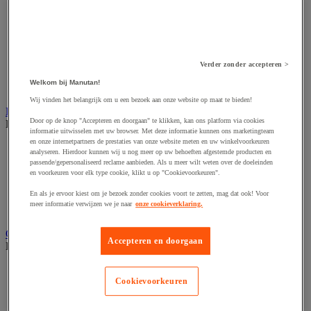
Accessoires voor schaafmachine
Accessoires voor schroevendraaier
Accessoires voor schuurmachine
Accessoires voor slijpmachine
Accessoires voor snij- en snoeigereedschap
Accessoires voor snij-schuurmachine
Verder zonder accepteren >
Accessoires voor spijkermachine
Welkom bij Manutan!
Accessoires voor zaag
Wij vinden het belangrijk om u een bezoek aan onze website op maat te bieden!
Elektrische toebehoren en verlichting
Door op de knop "Accepteren en doorgaan" te klikken, kan ons platform via cookies
Bekijk de hele productgroep
informatie uitwisselen met uw browser. Met deze informatie kunnen ons marketingteam
en onze internetpartners de prestaties van onze website meten en uw winkelvoorkeuren
Accessoires voor elektrisch schakelpaneel
analyseren. Hierdoor kunnen wij u nog meer op uw behoeften afgestemde producten en
Batterij, oplader en kabel
passende/gepersonaliseerd reclame aanbieden. Als u meer wilt weten over de doeleinden
Elektrische kabel
en voorkeuren voor elk type cookie, klikt u op "Cookievoorkeuren".
Elektrische uitrusting
En als je ervoor kiest om je bezoek zonder cookies voort te zetten, mag dat ook! Voor
Verlengsnoer, stekkerdoos en kapelhaspel
meer informatie verwijzen we je naar
onze cookieverklaring.
Wandcontactdoos en schakelaar
Gereedschap opbergen
Accepteren en doorgaan
Bekijk de hele productgroep
Assortimentsdoos en gereedschapkoffer
Gereedschapskist en opbergtas
Cookievoorkeuren
Gereedschapskoffer en versterkte kist
Verrijdbare werktafel