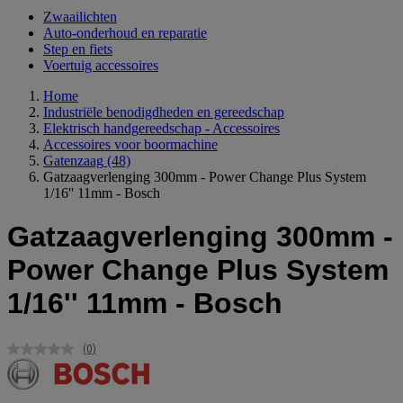
Zwaailichten
Auto-onderhoud en reparatie
Step en fiets
Voertuig accessoires
Home
Industriële benodigdheden en gereedschap
Elektrisch handgereedschap - Accessoires
Accessoires voor boormachine
Gatenzaag
(48)
Gatzaagverlenging 300mm - Power Change Plus System
1/16'' 11mm - Bosch
Gatzaagverlenging 300mm -
Power Change Plus System
1/16'' 11mm - Bosch
(0)
Geen
scorewaarde.
Dezelfde
paginalink.