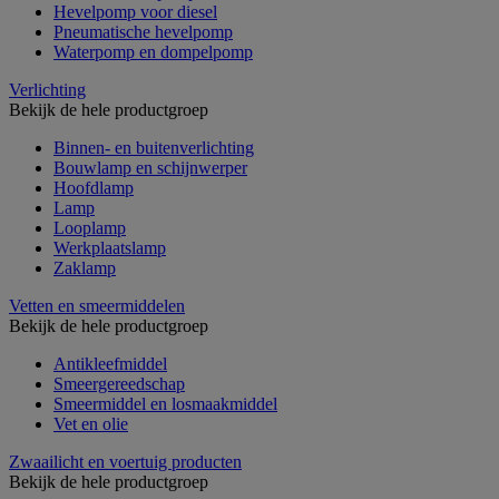
Hevelpomp voor diesel
Pneumatische hevelpomp
Waterpomp en dompelpomp
Verlichting
Bekijk de hele productgroep
Binnen- en buitenverlichting
Bouwlamp en schijnwerper
Hoofdlamp
Lamp
Looplamp
Werkplaatslamp
Zaklamp
Vetten en smeermiddelen
Bekijk de hele productgroep
Antikleefmiddel
Smeergereedschap
Smeermiddel en losmaakmiddel
Vet en olie
Zwaailicht en voertuig producten
Bekijk de hele productgroep