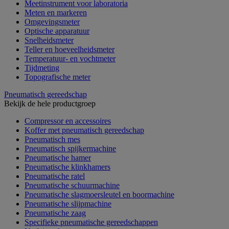
Meetinstrument voor laboratoria
Meten en markeren
Omgevingsmeter
Optische apparatuur
Snelheidsmeter
Teller en hoeveelheidsmeter
Temperatuur- en vochtmeter
Tijdmeting
Topografische meter
Pneumatisch gereedschap
Bekijk de hele productgroep
Compressor en accessoires
Koffer met pneumatisch gereedschap
Pneumatisch mes
Pneumatisch spijkermachine
Pneumatische hamer
Pneumatische klinkhamers
Pneumatische ratel
Pneumatische schuurmachine
Pneumatische slagmoersleutel en boormachine
Pneumatische slijpmachine
Pneumatische zaag
Specifieke pneumatische gereedschappen