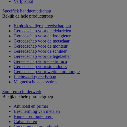
Verfpistool
Specifiek handgereedschap
Bekijk de hele productgroep
Explosieveilige gereedschappen
Gereedschap voor de elektricien
Gereedschap voor de loodgieter
Gereedschap voor de metselaar
Gereedschap voor de monteur
Gereedschap voor de schilder
Gereedschap voor de tegelzetter
Gereedschap voor elektronica
Gereedschap voor stukadoors
Gereedschap voor werken op hoogte
Luchtvaart gereedschap
Magnetische accessoires
Spuit-en schilderwerk
Bekijk de hele productgroep
Antiroest en primer
Bescherming van metalen
Binnen- en buitenverf
Galvaniseren
Gevel- en dakonderhoud