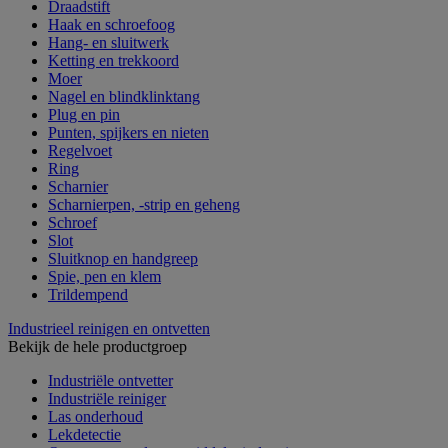
Draadstift
Haak en schroefoog
Hang- en sluitwerk
Ketting en trekkoord
Moer
Nagel en blindklinktang
Plug en pin
Punten, spijkers en nieten
Regelvoet
Ring
Scharnier
Scharnierpen, -strip en geheng
Schroef
Slot
Sluitknop en handgreep
Spie, pen en klem
Trildempend
Industrieel reinigen en ontvetten
Bekijk de hele productgroep
Industriële ontvetter
Industriële reiniger
Las onderhoud
Lekdetectie