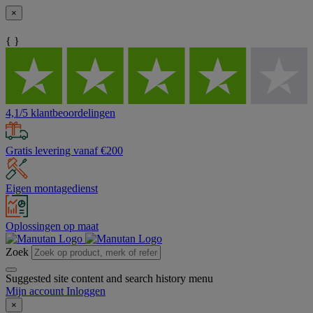
×
{ }
4,1/5 klantbeoordelingen
Gratis levering vanaf €200
Eigen montagedienst
Oplossingen op maat
Zoek
Suggested site content and search history menu
Mijn account
Inloggen
×