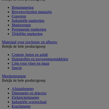
Benummering
Bewegwijzering magazijn
Graveren
Industriële markering
Markeertape
Permanente markering
Tijdelijke markering
Materiaal voor ruwbouw en afbouw
Bekijk de hele productgroep
Cement, beton en asfalt
Hulpstoffen en toevoegingsmiddelen
Lijm voor vloer en muur
Specie
Meetinstrument
Bekijk de hele productgroep
Afstandsmeter
Diktemeter en detector
Elektriciteitsmeter
Industriële weegschaal
Krachtmeter