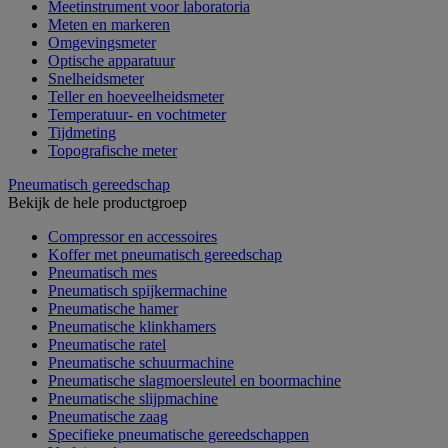
Meetinstrument voor laboratoria
Meten en markeren
Omgevingsmeter
Optische apparatuur
Snelheidsmeter
Teller en hoeveelheidsmeter
Temperatuur- en vochtmeter
Tijdmeting
Topografische meter
Pneumatisch gereedschap
Bekijk de hele productgroep
Compressor en accessoires
Koffer met pneumatisch gereedschap
Pneumatisch mes
Pneumatisch spijkermachine
Pneumatische hamer
Pneumatische klinkhamers
Pneumatische ratel
Pneumatische schuurmachine
Pneumatische slagmoersleutel en boormachine
Pneumatische slijpmachine
Pneumatische zaag
Specifieke pneumatische gereedschappen