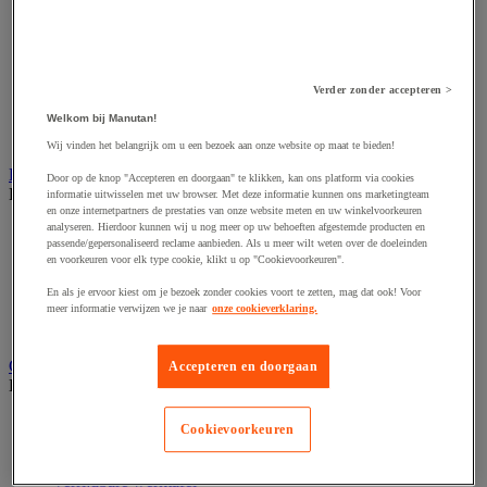
Accessoires voor schaafmachine
Accessoires voor schroevendraaier
Accessoires voor schuurmachine
Accessoires voor slijpmachine
Accessoires voor snij- en snoeigereedschap
Verder zonder accepteren >
Accessoires voor snij-schuurmachine
Accessoires voor spijkermachine
Welkom bij Manutan!
Accessoires voor zaag
Wij vinden het belangrijk om u een bezoek aan onze website op maat te bieden!
Elektrische toebehoren en verlichting
Door op de knop "Accepteren en doorgaan" te klikken, kan ons platform via cookies
Bekijk de hele productgroep
informatie uitwisselen met uw browser. Met deze informatie kunnen ons marketingteam
en onze internetpartners de prestaties van onze website meten en uw winkelvoorkeuren
analyseren. Hierdoor kunnen wij u nog meer op uw behoeften afgestemde producten en
Accessoires voor elektrisch schakelpaneel
passende/gepersonaliseerd reclame aanbieden. Als u meer wilt weten over de doeleinden
Batterij, oplader en kabel
en voorkeuren voor elk type cookie, klikt u op "Cookievoorkeuren".
Elektrische kabel
Elektrische uitrusting
En als je ervoor kiest om je bezoek zonder cookies voort te zetten, mag dat ook! Voor
Verlengsnoer, stekkerdoos en kapelhaspel
meer informatie verwijzen we je naar
onze cookieverklaring.
Wandcontactdoos en schakelaar
Gereedschap opbergen
Accepteren en doorgaan
Bekijk de hele productgroep
Assortimentsdoos en gereedschapkoffer
Cookievoorkeuren
Gereedschapskist en opbergtas
Gereedschapskoffer en versterkte kist
Verrijdbare werktafel