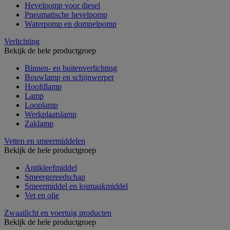
Hevelpomp voor diesel
Pneumatische hevelpomp
Waterpomp en dompelpomp
Verlichting
Bekijk de hele productgroep
Binnen- en buitenverlichting
Bouwlamp en schijnwerper
Hoofdlamp
Lamp
Looplamp
Werkplaatslamp
Zaklamp
Vetten en smeermiddelen
Bekijk de hele productgroep
Antikleefmiddel
Smeergereedschap
Smeermiddel en losmaakmiddel
Vet en olie
Zwaailicht en voertuig producten
Bekijk de hele productgroep