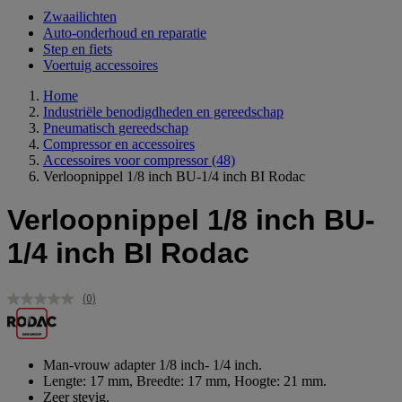
Zwaailichten
Auto-onderhoud en reparatie
Step en fiets
Voertuig accessoires
Home
Industriële benodigdheden en gereedschap
Pneumatisch gereedschap
Compressor en accessoires
Accessoires voor compressor
(48)
Verloopnippel 1/8 inch BU-1/4 inch BI Rodac
Verloopnippel 1/8 inch BU-
1/4 inch BI Rodac
(0)
Geen
scorewaarde.
Dezelfde
paginalink.
Man-vrouw adapter 1/8 inch- 1/4 inch.
Lengte: 17 mm, Breedte: 17 mm, Hoogte: 21 mm.
Zeer stevig.