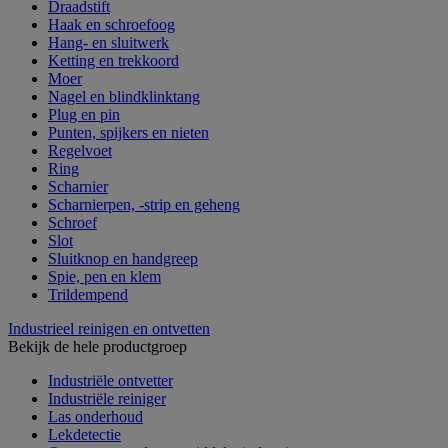
Draadstift
Haak en schroefoog
Hang- en sluitwerk
Ketting en trekkoord
Moer
Nagel en blindklinktang
Plug en pin
Punten, spijkers en nieten
Regelvoet
Ring
Scharnier
Scharnierpen, -strip en geheng
Schroef
Slot
Sluitknop en handgreep
Spie, pen en klem
Trildempend
Industrieel reinigen en ontvetten
Bekijk de hele productgroep
Industriële ontvetter
Industriële reiniger
Las onderhoud
Lekdetectie