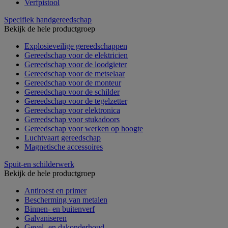
Verfpistool
Specifiek handgereedschap
Bekijk de hele productgroep
Explosieveilige gereedschappen
Gereedschap voor de elektricien
Gereedschap voor de loodgieter
Gereedschap voor de metselaar
Gereedschap voor de monteur
Gereedschap voor de schilder
Gereedschap voor de tegelzetter
Gereedschap voor elektronica
Gereedschap voor stukadoors
Gereedschap voor werken op hoogte
Luchtvaart gereedschap
Magnetische accessoires
Spuit-en schilderwerk
Bekijk de hele productgroep
Antiroest en primer
Bescherming van metalen
Binnen- en buitenverf
Galvaniseren
Gevel- en dakonderhoud