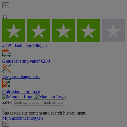
×
{ }
4,1/5 klantbeoordelingen
Gratis levering vanaf €200
Eigen montagedienst
Oplossingen op maat
Zoek
Suggested site content and search history menu
Mijn account
Inloggen
×